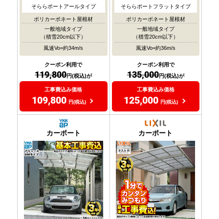
そららポートアールタイプ
そららポートフラットタイプ
ポリカーボネート屋根材
ポリカーボネート屋根材
一般地域タイプ
一般地域タイプ
（積雪20cm以下）
（積雪20cm以下）
風速Vo=約34m/s
風速Vo=約36m/s
クーポン利用で
クーポン利用で
119,800
135,000
円(税込)が
円(税込)が
工事費込み価格
工事費込み価格
109,800
125,000
円(税込)
円(税込)
カーポート
カーポート