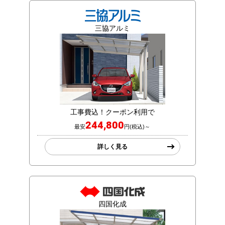
三協アルミ
工事費込！クーポン利用で
244,800
最安
円(税込)～
詳しく見る
四国化成