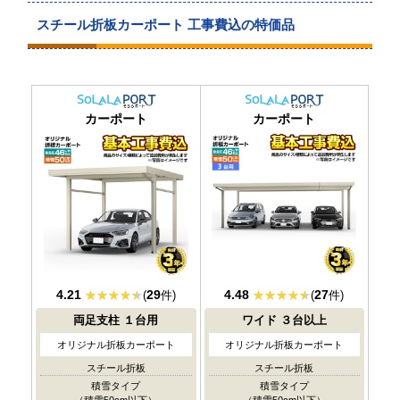
スチール折板カーポート 工事費込の特価品
耐積雪/風圧
耐積雪/風圧
カーポート
カーポート
対応
対応
4.21
29
4.48
27
(
件)
(
件)
両足支柱
１台用
ワイド
３台以上
オリジナル折板カーポート
オリジナル折板カーポート
スチール折板
スチール折板
積雪タイプ
積雪タイプ