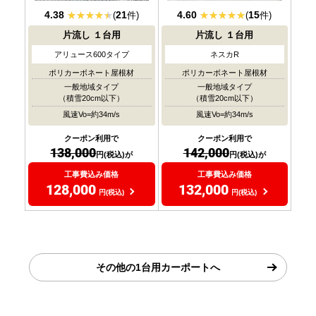
4.38
21
4.60
15
(
件)
(
件)
片流し
１台用
片流し
１台用
アリュース600タイプ
ネスカR
ポリカーボネート屋根材
ポリカーボネート屋根材
一般地域タイプ
一般地域タイプ
（積雪20cm以下）
（積雪20cm以下）
風速Vo=約34m/s
風速Vo=約34m/s
クーポン利用で
クーポン利用で
138,000
142,000
円(税込)が
円(税込)が
工事費込み価格
工事費込み価格
128,000
132,000
円(税込)
円(税込)
その他の1台用カーポートへ