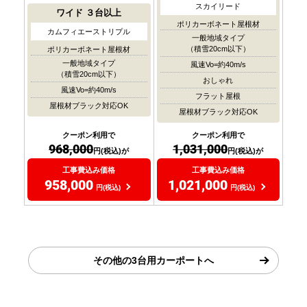
スカイリード
ワイド
３台以上
ポリカーボネート屋根材
カムフィエーストリプル
一般地域タイプ
（積雪20cm以下）
ポリカーボネート屋根材
一般地域タイプ
風速Vo=約40m/s
（積雪20cm以下）
おしゃれ
風速Vo=約40m/s
フラット屋根
屋根材ブラック対応OK
屋根材ブラック対応OK
クーポン利用で
クーポン利用で
968,000
1,031,000
円(税込)が
円(税込)が
工事費込み価格
工事費込み価格
958,000
1,021,000
円(税込)
円(税込)
その他の3台用カーポートへ