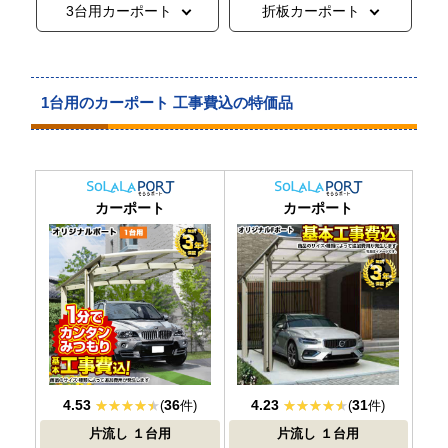
3台用カーポート
折板カーポート
1台用のカーポート 工事費込の特価品
おすすめ
大人気
カーポート
カーポート
4.53
36
4.23
31
(
件)
(
件)
片流し
１台用
片流し
１台用