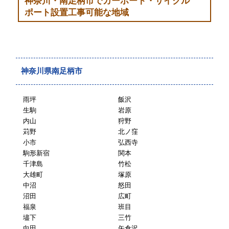
神奈川・南足柄市でカーポート・サイクル
ポート設置工事可能な地域
神奈川県南足柄市
雨坪
飯沢
生駒
岩原
内山
狩野
苅野
北ノ窪
小市
弘西寺
駒形新宿
関本
千津島
竹松
大雄町
塚原
中沼
怒田
沼田
広町
福泉
班目
壗下
三竹
向田
矢倉沢