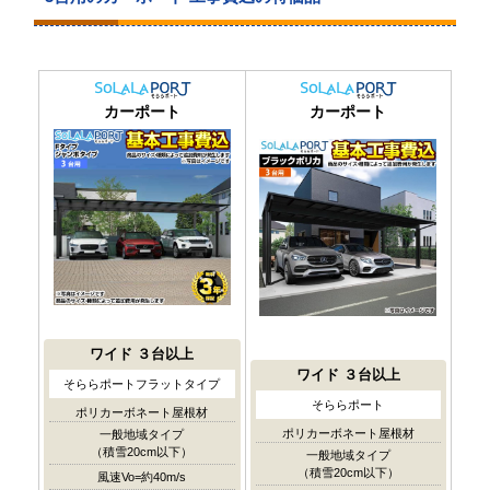
カーポート
カーポート
ワイド
３台以上
ワイド
３台以上
そららポートフラットタイプ
そららポート
ポリカーボネート屋根材
ポリカーボネート屋根材
一般地域タイプ
（積雪20cm以下）
一般地域タイプ
（積雪20cm以下）
風速Vo=約40m/s