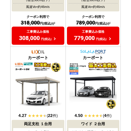
（積雪50cm以下）
（積雪50cm以下）
風速Vo=約46m/s
風速Vo=約46m/s
クーポン利用で
クーポン利用で
318,000
789,000
円(税込)が
円(税込)が
工事費込み価格
工事費込み価格
308,000
779,000
円(税込)
円(税込)
耐風圧
耐風圧
対応
対応
カーポート
カーポート
4.27
22
4.50
4
(
件)
(
件)
両足支柱
１台用
ワイド
２台用