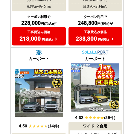
風速Vo=約40m/s
風速Vo=約34m/s
クーポン利用で
クーポン利用で
228,000
248,800
円(税込)が
円(税込)が
工事費込み価格
工事費込み価格
218,000
238,800
円(税込)
円(税込)
おすすめ
おすすめ
大人気
大人気
カーポート
カーポート
4.62
29
(
件)
4.50
14
(
件)
ワイド
２台用