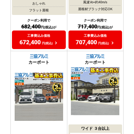
風速Vo=約40m/s
おしゃれ
屋根材ブラック対応OK
フラット屋根
クーポン利用で
クーポン利用で
717,400
682,400
円(税込)が
円(税込)が
工事費込み価格
工事費込み価格
707,400
672,400
円(税込)
円(税込)
カーポート
カーポート
ワイド
３台以上