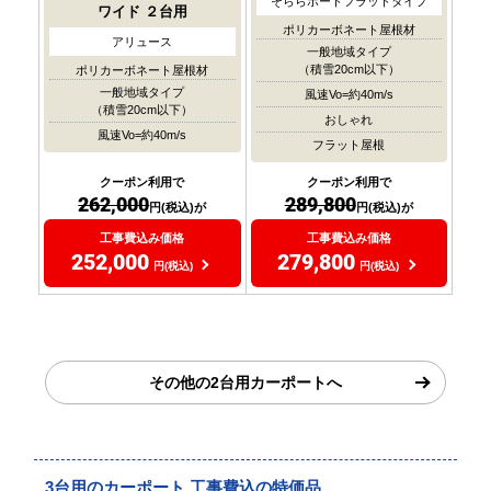
そららポートフラットタイプ
ワイド
２台用
ポリカーボネート屋根材
アリュース
一般地域タイプ
（積雪20cm以下）
ポリカーボネート屋根材
一般地域タイプ
風速Vo=約40m/s
（積雪20cm以下）
おしゃれ
風速Vo=約40m/s
フラット屋根
クーポン利用で
クーポン利用で
262,000
289,800
円(税込)が
円(税込)が
工事費込み価格
工事費込み価格
252,000
279,800
円(税込)
円(税込)
その他の2台用カーポートへ
3台用のカーポート 工事費込の特価品