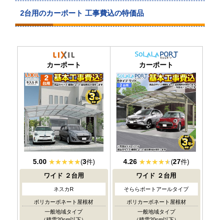
2台用のカーポート 工事費込の特価品
当店人気
No.1
カーポート
カーポート
5.00
3
4.26
27
(
件)
(
件)
ワイド
２台用
ワイド
２台用
ネスカR
そららポートアールタイプ
ポリカーボネート屋根材
ポリカーボネート屋根材
一般地域タイプ
一般地域タイプ
（積雪20cm以下）
（積雪20cm以下）