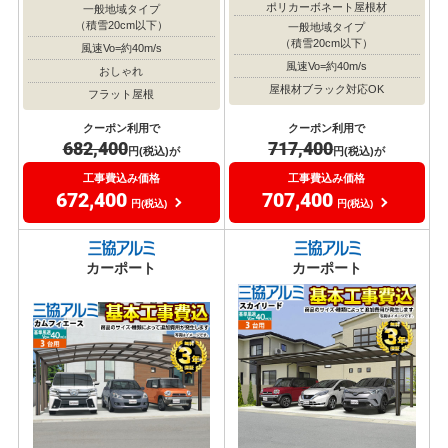
ポリカーボネート屋根材
一般地域タイプ
（積雪20cm以下）
一般地域タイプ
（積雪20cm以下）
風速Vo=約40m/s
風速Vo=約40m/s
おしゃれ
屋根材ブラック対応OK
フラット屋根
クーポン利用で
クーポン利用で
717,400
682,400
円(税込)が
円(税込)が
工事費込み価格
工事費込み価格
707,400
672,400
円(税込)
円(税込)
カーポート
カーポート