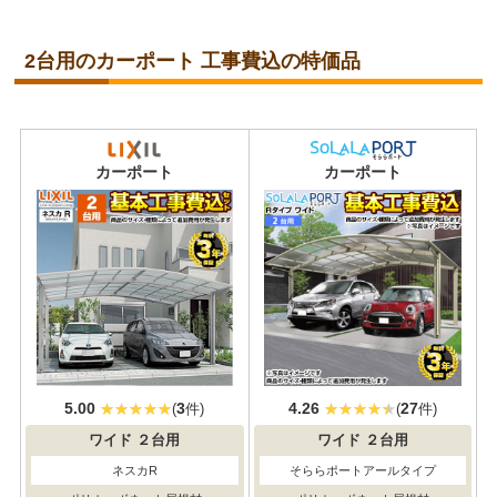
2台用のカーポート 工事費込の特価品
当店人気
No.1
カーポート
カーポート
5.00
3
4.26
27
(
件)
(
件)
ワイド
２台用
ワイド
２台用
ネスカR
そららポートアールタイプ