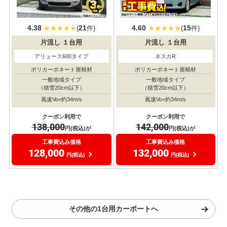
4.38
21
4.60
15
(
件)
(
件)
片流し
１台用
片流し
１台用
アリュース600タイプ
ネスカR
ポリカーボネート屋根材
ポリカーボネート屋根材
一般地域タイプ
一般地域タイプ
（積雪20cm以下）
（積雪20cm以下）
風速Vo=約34m/s
風速Vo=約34m/s
クーポン利用で
クーポン利用で
138,000
142,000
円(税込)が
円(税込)が
工事費込み価格
工事費込み価格
128,000
132,000
円(税込)
円(税込)
その他の1台用カーポートへ