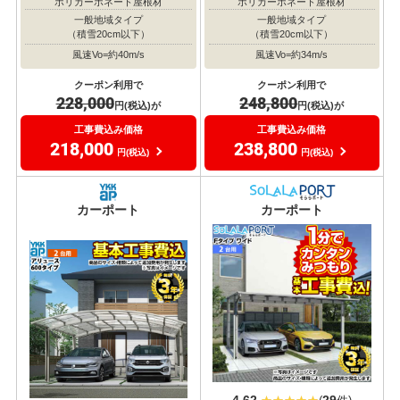
ポリカーボネート屋根材
ポリカーボネート屋根材
一般地域タイプ
一般地域タイプ
（積雪20cm以下）
（積雪20cm以下）
風速Vo=約40m/s
風速Vo=約34m/s
クーポン利用で
クーポン利用で
228,000
248,800
円(税込)が
円(税込)が
工事費込み価格
工事費込み価格
218,000
238,800
円(税込)
円(税込)
おすすめ
おすすめ
大人気
大人気
カーポート
カーポート
4.62
29