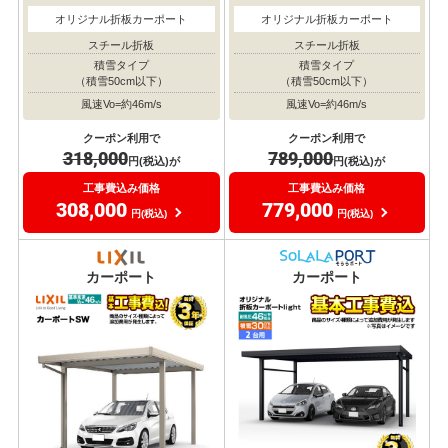
オリジナル折板カーポート
オリジナル折板カーポート
スチール折板
スチール折板
積雪タイプ
積雪タイプ
（積雪50cm以下）
（積雪50cm以下）
風速Vo=約46m/s
風速Vo=約46m/s
クーポン利用で
クーポン利用で
318,000
789,000
円(税込)が
円(税込)が
工事費込み価格
工事費込み価格
308,000
779,000
円(税込)
円(税込)
耐風圧
耐風圧
対応
対応
カーポート
カーポート