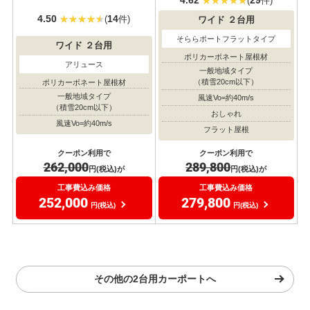
(
件)
4.50
14
(
件)
ワイド
２台用
そららポートフラットタイプ
ワイド
２台用
ポリカーボネート屋根材
アリュース
一般地域タイプ
（積雪20cm以下）
ポリカーボネート屋根材
一般地域タイプ
風速Vo=約40m/s
（積雪20cm以下）
おしゃれ
風速Vo=約40m/s
フラット屋根
クーポン利用で
クーポン利用で
262,000
289,800
円(税込)が
円(税込)が
工事費込み価格
工事費込み価格
252,000
279,800
円(税込)
円(税込)
その他の2台用カーポートへ