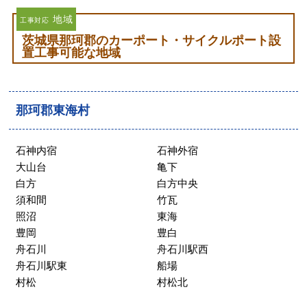
地域
工事対応
茨城県那珂郡のカーポート・サイクルポート設
置工事可能な地域
那珂郡東海村
石神内宿
石神外宿
大山台
亀下
白方
白方中央
須和間
竹瓦
照沼
東海
豊岡
豊白
舟石川
舟石川駅西
舟石川駅東
船場
村松
村松北