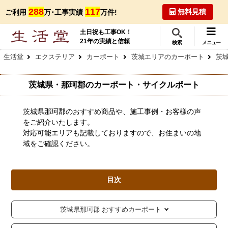
288
117
無料見積
ご利用
万･工事実績
万件!
土日祝も工事OK！
21年の実績と信頼
検索
メニュー
生活堂
エクステリア
カーポート
茨城エリアのカーポート
茨
茨城県・那珂郡のカーポート・サイクルポート
茨城県那珂郡のおすすめ商品や、施工事例・お客様の声
をご紹介いたします。
対応可能エリアも記載しておりますので、お住まいの地
域をご確認ください。
目次
茨城県那珂郡 おすすめカーポート