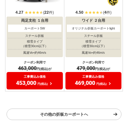
4.27
22
4.50
4
(
件)
(
件)
両足支柱
１台用
ワイド
２台用
カーポートSW
オリジナル折板カーポートlight
スチール折板
スチール折板
積雪タイプ
積雪タイプ
（積雪30cm以下）
（積雪30cm以下）
風速Vo=約46m/s
風速Vo=約46m/s
クーポン利用で
クーポン利用で
463,000
479,000
円(税込)が
円(税込)が
工事費込み価格
工事費込み価格
453,000
469,000
円(税込)
円(税込)
その他の折板カーポートへ