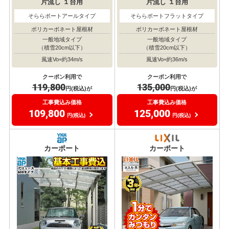
片流し
１台用
片流し
１台用
そららポートアールタイプ
そららポートフラットタイプ
ポリカーボネート屋根材
ポリカーボネート屋根材
一般地域タイプ
一般地域タイプ
（積雪20cm以下）
（積雪20cm以下）
風速Vo=約34m/s
風速Vo=約36m/s
クーポン利用で
クーポン利用で
119,800
135,000
円(税込)が
円(税込)が
工事費込み価格
工事費込み価格
109,800
125,000
円(税込)
円(税込)
カーポート
カーポート