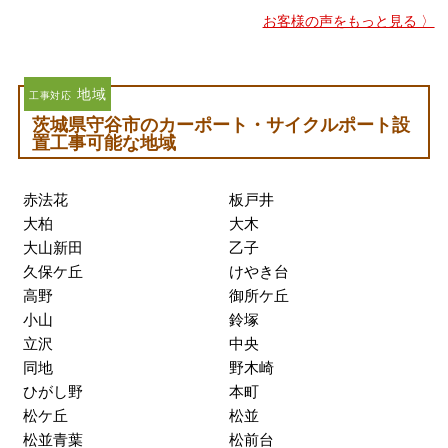
お客様の声をもっと見る 〉
地域
工事対応
茨城県守谷市のカーポート・サイクルポート設
置工事可能な地域
赤法花
板戸井
大柏
大木
大山新田
乙子
久保ケ丘
けやき台
高野
御所ケ丘
小山
鈴塚
立沢
中央
同地
野木崎
ひがし野
本町
松ケ丘
松並
松並青葉
松前台