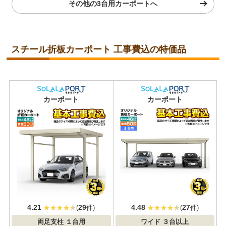
その他の3台用カーポートへ
スチール折板カーポート 工事費込の特価品
耐積雪/風圧
耐積雪/風圧
カーポート
カーポート
対応
対応
4.21
29
4.48
27
(
件)
(
件)
両足支柱
１台用
ワイド
３台以上