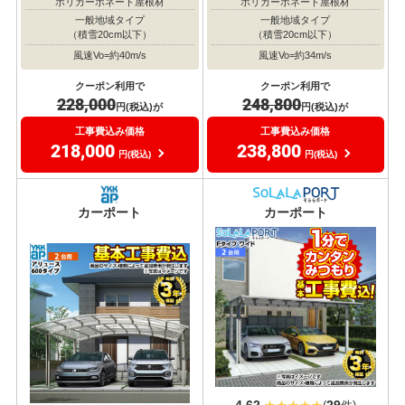
ポリカーボネート屋根材
ポリカーボネート屋根材
一般地域タイプ
一般地域タイプ
（積雪20cm以下）
（積雪20cm以下）
風速Vo=約40m/s
風速Vo=約34m/s
クーポン利用で
クーポン利用で
228,000
248,800
円(税込)が
円(税込)が
工事費込み価格
工事費込み価格
218,000
238,800
円(税込)
円(税込)
おすすめ
おすすめ
大人気
大人気
カーポート
カーポート
4.62
29