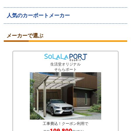
人気のカーポートメーカー
メーカーで選ぶ
生活堂オリジナル
そららポート
工事費込！クーポン利用で
109,800