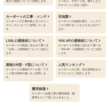
選びと強度についてご説明します。
ドパネル、サポート柱、物干しなど
のオプション品をご紹介。
カーポートの工事・メンテ
豆知識
カーポートの工事内容と日々のメン
カーポートの知識や購入・メンテナ
テナンスについてご説明していま
ンスに関することなどをまとめてい
す。
ます。
LIXILの屋根材について
YKK APの屋根材について
カーポートの用途に合わせて選べる
カーポートの用途に合わせて選べる
「LIXIL」の屋根材についてご紹介し
「YKK AP」の屋根材についてご紹介
ます。
します。
屋根のR型・F型について
人気ランキング
カーポートの屋根のアール型・フラ
カーポートの人気・売れ筋商品をカ
ット型の特徴や違いをご説明しま
テゴリごとにご紹介します。
す。
費用相場
カーポート設置工事の費用相場・価
格帯をタイプ別にまとめました。