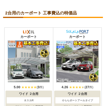
2台用のカーポート 工事費込の特価品
当店人気
No.1
カーポート
カーポート
5.00
3
4.26
27
(
件)
(
件)
ワイド
２台用
ワイド
２台用
ネスカR
そららポートアールタイプ