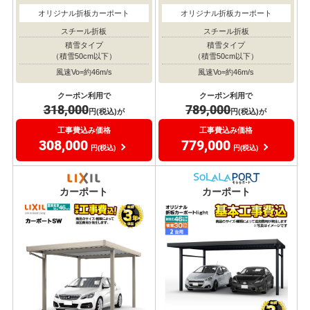
オリジナル折板カーポート
オリジナル折板カーポート
スチール折板
スチール折板
積雪タイプ
積雪タイプ
（積雪50cm以下）
（積雪50cm以下）
風速Vo=約46m/s
風速Vo=約46m/s
クーポン利用で
クーポン利用で
318,000
789,000
円(税込)が
円(税込)が
工事費込み価格
工事費込み価格
308,000
779,000
円(税込)
円(税込)
耐風圧
耐風圧
対応
対応
カーポート
カーポート