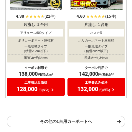
4.38
21
4.60
15
(
件)
(
件)
片流し
１台用
片流し
１台用
アリュース600タイプ
ネスカR
ポリカーボネート屋根材
ポリカーボネート屋根材
一般地域タイプ
一般地域タイプ
（積雪20cm以下）
（積雪20cm以下）
風速Vo=約34m/s
風速Vo=約34m/s
クーポン利用で
クーポン利用で
138,000
142,000
円(税込)が
円(税込)が
工事費込み価格
工事費込み価格
128,000
132,000
円(税込)
円(税込)
その他の1台用カーポートへ