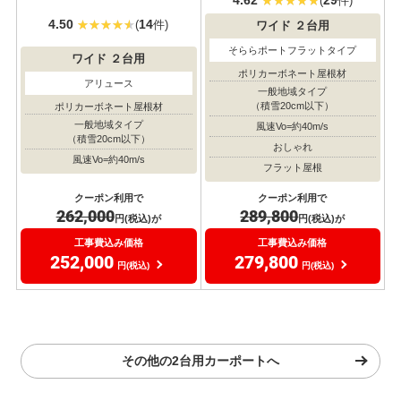
(
件)
4.50
14
(
件)
ワイド
２台用
そららポートフラットタイプ
ワイド
２台用
ポリカーボネート屋根材
アリュース
一般地域タイプ
（積雪20cm以下）
ポリカーボネート屋根材
一般地域タイプ
風速Vo=約40m/s
（積雪20cm以下）
おしゃれ
風速Vo=約40m/s
フラット屋根
クーポン利用で
クーポン利用で
262,000
289,800
円(税込)が
円(税込)が
工事費込み価格
工事費込み価格
252,000
279,800
円(税込)
円(税込)
その他の2台用カーポートへ