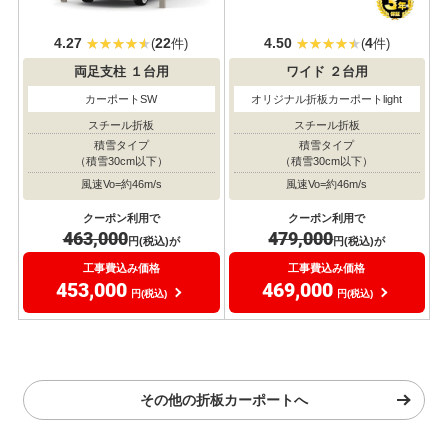
4.27
22
4.50
4
(
件)
(
件)
両足支柱
１台用
ワイド
２台用
カーポートSW
オリジナル折板カーポートlight
スチール折板
スチール折板
積雪タイプ
積雪タイプ
（積雪30cm以下）
（積雪30cm以下）
風速Vo=約46m/s
風速Vo=約46m/s
クーポン利用で
クーポン利用で
463,000
479,000
円(税込)が
円(税込)が
工事費込み価格
工事費込み価格
453,000
469,000
円(税込)
円(税込)
その他の折板カーポートへ