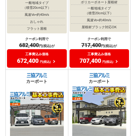
ポリカーボネート屋根材
一般地域タイプ
（積雪20cm以下）
一般地域タイプ
（積雪20cm以下）
風速Vo=約40m/s
風速Vo=約40m/s
おしゃれ
屋根材ブラック対応OK
フラット屋根
クーポン利用で
クーポン利用で
717,400
682,400
円(税込)が
円(税込)が
工事費込み価格
工事費込み価格
707,400
672,400
円(税込)
円(税込)
カーポート
カーポート