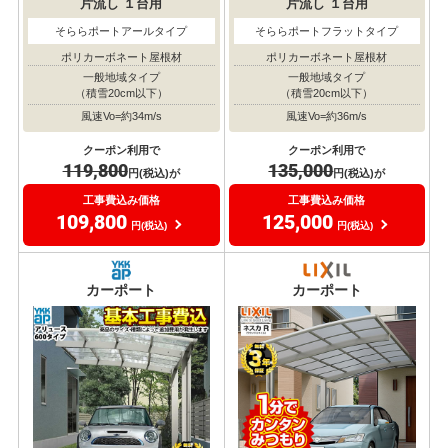
片流し
１台用
片流し
１台用
そららポートアールタイプ
そららポートフラットタイプ
ポリカーボネート屋根材
ポリカーボネート屋根材
一般地域タイプ
一般地域タイプ
（積雪20cm以下）
（積雪20cm以下）
風速Vo=約34m/s
風速Vo=約36m/s
クーポン利用で
クーポン利用で
119,800
135,000
円(税込)が
円(税込)が
工事費込み価格
工事費込み価格
109,800
125,000
円(税込)
円(税込)
カーポート
カーポート