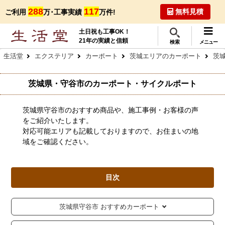
288
117
無料見積
ご利用
万･工事実績
万件!
土日祝も工事OK！
21年の実績と信頼
検索
メニュー
生活堂
エクステリア
カーポート
茨城エリアのカーポート
茨
茨城県・守谷市のカーポート・サイクルポート
茨城県守谷市のおすすめ商品や、施工事例・お客様の声
をご紹介いたします。
対応可能エリアも記載しておりますので、お住まいの地
域をご確認ください。
目次
茨城県守谷市 おすすめカーポート