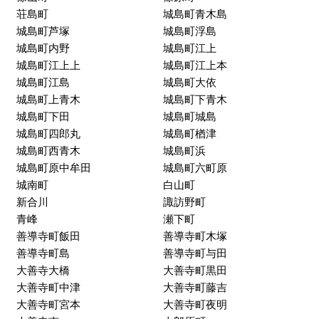
北野町中
北野町中川
北野町中島
北野町仁王丸
北野町八重亀
京町
草野町草野
草野町紅桃林
草野町矢作
草野町吉木
櫛原町
高良内町
小頭町
国分町
小森野
小森野町
篠山町
篠原町
荘島町
城島町青木島
城島町芦塚
城島町浮島
城島町内野
城島町江上
城島町江上上
城島町江上本
城島町江島
城島町大依
城島町上青木
城島町下青木
城島町下田
城島町城島
城島町四郎丸
城島町楢津
城島町西青木
城島町浜
城島町原中牟田
城島町六町原