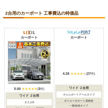
2台用のカーポート 工事費込の特価品
当店人気
No.1
カーポート
カーポート
5.00
3
4.26
27
(
件)
(
件)
ワイド
２台用
ワイド
２台用
ネスカR
そららポートアールタイプ