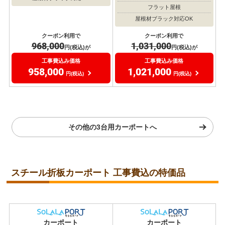
ワイド
３台以上
スカイリード
ワイド
３台以上
ポリカーボネート屋根材
カムフィエーストリプル
一般地域タイプ
（積雪20cm以下）
ポリカーボネート屋根材
一般地域タイプ
風速Vo=約40m/s
（積雪20cm以下）
おしゃれ
風速Vo=約40m/s
フラット屋根
屋根材ブラック対応OK
屋根材ブラック対応OK
クーポン利用で
クーポン利用で
968,000
1,031,000
円(税込)が
円(税込)が
工事費込み価格
工事費込み価格
958,000
1,021,000
円(税込)
円(税込)