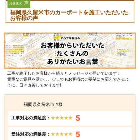
15,000
くと、クーポンを併用して最大
円OFF！
同時工事なら、工事の日程調整も一度で済み、お住まいの外構をまとめ
てリフォームできます。車も自転車も雨や紫外線からしっかり守りたい
方は、このお得な機会をぜひご利用ください。
サイクルポートの特価商品はこちら
声
お客様の
福岡県久留米市のカーポートを施工いただいた
お客様の声
工事が終了したお客様から続々とメッセージが届いています！