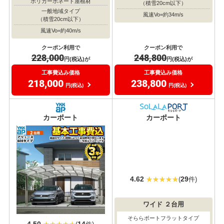
ポリカーボネート屋根材
ポリカーボネート屋根材
一般地域タイプ
一般地域タイプ
（積雪20cm以下）
（積雪20cm以下）
風速Vo=約40m/s
風速Vo=約34m/s
クーポン利用で
クーポン利用で
228,000
248,800
円(税込)が
円(税込)が
工事費込み価格
工事費込み価格
218,000
238,800
円(税込)
円(税込)
おすすめ
おすすめ
大人気
大人気
カーポート
カーポート
4.62
29