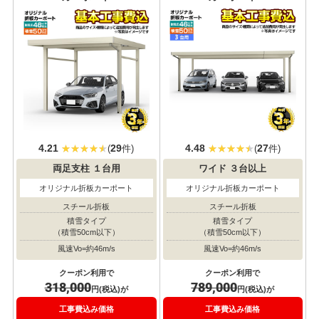
その他の3台用カーポートへ
スチール折板カーポート 工事費込の特価品
耐積雪/風圧
耐積雪/風圧
カーポート
カーポート
対応
対応
4.21
29
4.48
27
(
件)
(
件)
両足支柱
１台用
ワイド
３台以上