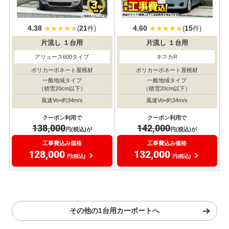
4.38
21
4.60
15
(
件)
(
件)
片流し
１台用
片流し
１台用
アリュース600タイプ
ネスカR
ポリカーボネート屋根材
ポリカーボネート屋根材
一般地域タイプ
一般地域タイプ
（積雪20cm以下）
（積雪20cm以下）
風速Vo=約34m/s
風速Vo=約34m/s
クーポン利用で
クーポン利用で
138,000
142,000
円(税込)が
円(税込)が
工事費込み価格
工事費込み価格
128,000
132,000
円(税込)
円(税込)
その他の1台用カーポートへ