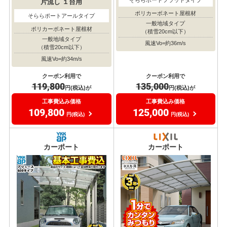
片流し
１台用
片流し
１台用
そららポートアールタイプ
そららポートフラットタイプ
ポリカーボネート屋根材
ポリカーボネート屋根材
一般地域タイプ
一般地域タイプ
（積雪20cm以下）
（積雪20cm以下）
風速Vo=約34m/s
風速Vo=約36m/s
クーポン利用で
クーポン利用で
119,800
135,000
円(税込)が
円(税込)が
工事費込み価格
工事費込み価格
109,800
125,000
円(税込)
円(税込)
カーポート
カーポート