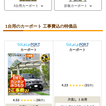
3台用カーポート
折板カーポート
1台用のカーポート 工事費込の特価品
おすすめ
大人気
カーポート
カーポート
4.53
36
4.23
31
(
件)
(
件)