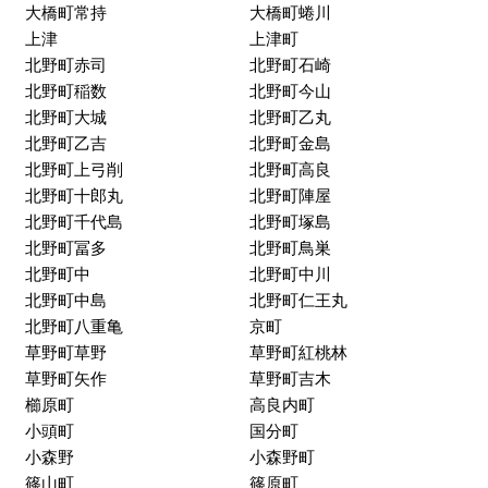
合川町
朝妻町
旭町
洗町
荒木町荒木
荒木町今
荒木町下荒木
荒木町白口
荒木町藤田
梅満町
江戸屋敷
大石町
大手町
大橋町合楽
大橋町常持
大橋町蜷川
上津
上津町
北野町赤司
北野町石崎
北野町稲数
北野町今山
北野町大城
北野町乙丸
北野町乙吉
北野町金島
北野町上弓削
北野町高良
北野町十郎丸
北野町陣屋
北野町千代島
北野町塚島
北野町冨多
北野町鳥巣