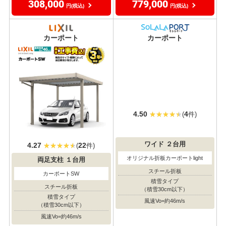
オリジナル折板カーポート
オリジナル折板カーポート
スチール折板
スチール折板
積雪タイプ
積雪タイプ
（積雪50cm以下）
（積雪50cm以下）
風速Vo=約46m/s
風速Vo=約46m/s
クーポン利用で
クーポン利用で
318,000
789,000
円(税込)が
円(税込)が
工事費込み価格
工事費込み価格
308,000
779,000
円(税込)
円(税込)
耐風圧
耐風圧
対応
対応
カーポート
カーポート