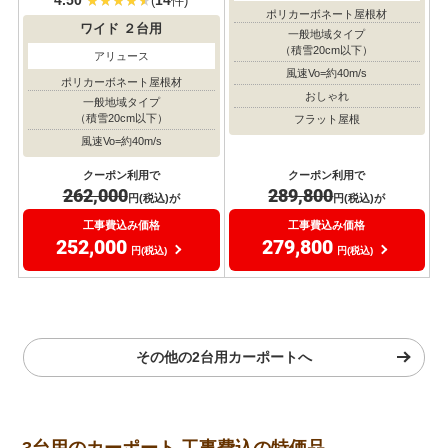
(
件)
4.50
14
(
件)
ワイド
２台用
そららポートフラットタイプ
ワイド
２台用
ポリカーボネート屋根材
アリュース
一般地域タイプ
（積雪20cm以下）
ポリカーボネート屋根材
一般地域タイプ
風速Vo=約40m/s
（積雪20cm以下）
おしゃれ
風速Vo=約40m/s
フラット屋根
クーポン利用で
クーポン利用で
262,000
289,800
円(税込)が
円(税込)が
工事費込み価格
工事費込み価格
252,000
279,800
円(税込)
円(税込)
その他の2台用カーポートへ