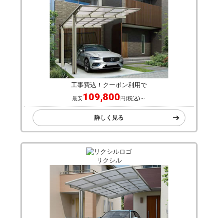
人気のカーポートメーカー
メーカーで選ぶ
生活堂オリジナル
そららポート
工事費込！クーポン利用で
109,800
最安
円(税込)～
詳しく見る