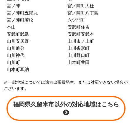
螢川町
本町
松ケ枝町
御井朝妻
御井旗崎
御井町
三潴町生岩
三潴町壱町原
三潴町清松
三潴町草場
三潴町高三潴
三潴町田川
三潴町玉満
三潴町西牟田
三潴町早津崎
三潴町原田
三潴町福光
南
宮ノ陣
宮ノ陣町大杜
宮ノ陣町五郎丸
宮ノ陣町八丁島
宮ノ陣町若松
六ツ門町
本山
安武町住吉
安武町武島
安武町安武本
山川安居野
山川市ノ上町
山川追分
山川沓形町
山川神代
山川野口町
山川町
山本町豊田
山本町耳納