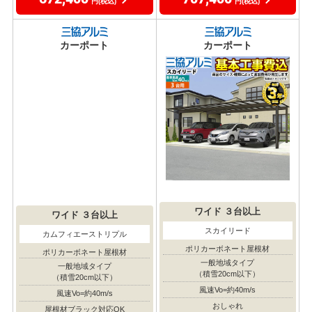
ポリカーボネート屋根材
一般地域タイプ
（積雪20cm以下）
一般地域タイプ
（積雪20cm以下）
風速Vo=約40m/s
風速Vo=約40m/s
おしゃれ
屋根材ブラック対応OK
フラット屋根
クーポン利用で
クーポン利用で
717,400
682,400
円(税込)が
円(税込)が
工事費込み価格
工事費込み価格
707,400
672,400
円(税込)
円(税込)
カーポート
カーポート