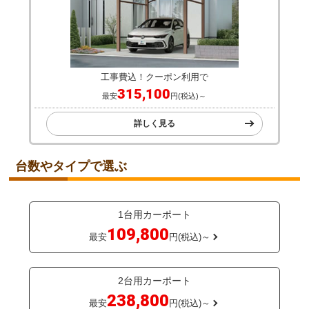
詳しく見る
大仙
工事費込！クーポン利用で
315,100
最安
円(税込)～
詳しく見る
台数やタイプで選ぶ