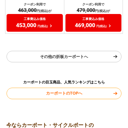
4.27
22
4.50
4
(
件)
(
件)
両足支柱
１台用
ワイド
２台用
カーポートSW
オリジナル折板カーポートlight
スチール折板
スチール折板
積雪タイプ
積雪タイプ
（積雪30cm以下）
（積雪30cm以下）
風速Vo=約46m/s
風速Vo=約46m/s
クーポン利用で
クーポン利用で
463,000
479,000
円(税込)が
円(税込)が
工事費込み価格
工事費込み価格
453,000
469,000
円(税込)
円(税込)
その他の折板カーポートへ