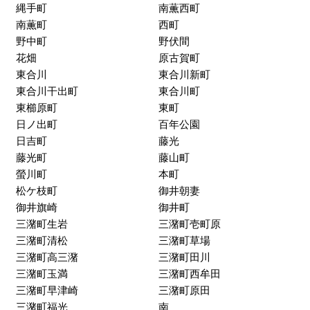
田主丸町牧
田主丸町益生田
田主丸町森部
田主丸町八幡
田主丸町吉本
中央町
津福今町
津福本町
寺町
天神町
東和町
通東町
通外町
通町
長門石
長門石町
縄手町
南薫西町
南薫町
西町
野中町
野伏間
花畑
原古賀町
東合川
東合川新町
東合川干出町
東合川町
東櫛原町
東町
日ノ出町
百年公園
日吉町
藤光
藤光町
藤山町