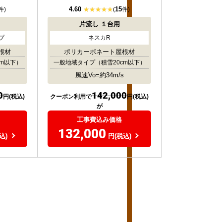
4.60
15
件)
(
件)
片流し
１台用
プ
ネスカR
根材
ポリカーボネート屋根材
cm以下）
一般地域タイプ
（積雪20cm以下）
風速Vo=約34m/s
0
142,000
円(税込)
クーポン利用で
円(税込)
が
工事費込み価格
132,000
込)
円(税込)