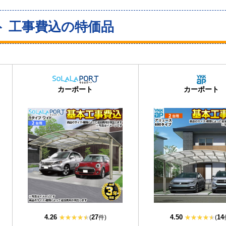
ト 工事費込の特価品
当店人気
No.1
カーポート
カーポート
4.26
27
4.50
14
(
件)
(