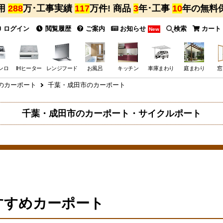
用
288
万･工事実績
117
万件! 商品
3
年･工事
10
年の無料
ログイン
閲覧履歴
ご案内
お知らせ
検索
カート
New
ンロ
IHヒーター
レンジフード
お風呂
キッチン
車庫まわり
庭まわり
窓
のカーポート
千葉・成田市のカーポート
千葉・成田市のカーポート・サイクルポート
すすめカーポート