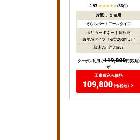
4.53
36
(
件)
片流し
１台用
そららポートアールタイプ
ポリカーボネート屋根材
一般地域タイプ
（積雪20cm以下）
風速Vo=約34m/s
119,800
クーポン利用で
円(税込)
が
工事費込み価格
109,800
円(税込)