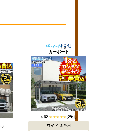
おすすめ
おすすめ
大人気
大人気
カーポート
4.62
29
(
件)
ワイド
２台用
件)