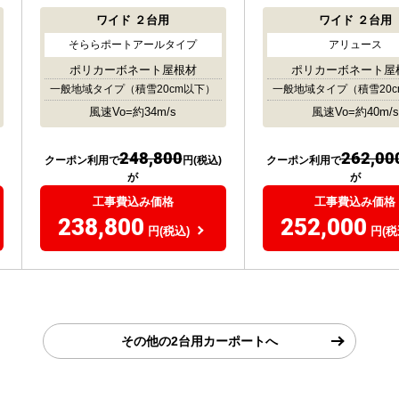
ワイド
２台用
ワイド
２台用
そららポートアールタイプ
アリュース
ポリカーボネート屋根材
ポリカーボネート屋
一般地域タイプ
（積雪20cm以下）
一般地域タイプ
（積雪20
風速Vo=約34m/s
風速Vo=約40m/s
248,800
262,00
クーポン利用で
円(税込)
クーポン利用で
が
が
工事費込み価格
工事費込み価格
238,800
252,000
円(税込)
円(税
その他の2台用カーポートへ