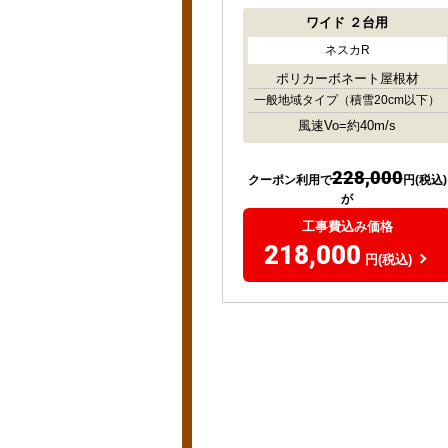
ワイド
２台用
ネスカR
ポリカーボネート屋根材
一般地域タイプ
（積雪20cm以下）
風速Vo=約40m/s
228,000
クーポン利用で
円(税込)
が
工事費込み価格
218,000
円(税込)