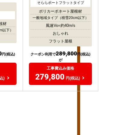
そららポートフラットタイプ
ポリカーボネート屋根材
一般地域タイプ
（積雪20cm以下）
根材
風速Vo=約40m/s
cm以下）
おしゃれ
フラット屋根
0
289,800
円(税込)
クーポン利用で
円(税込)
が
工事費込み価格
279,800
込)
円(税込)