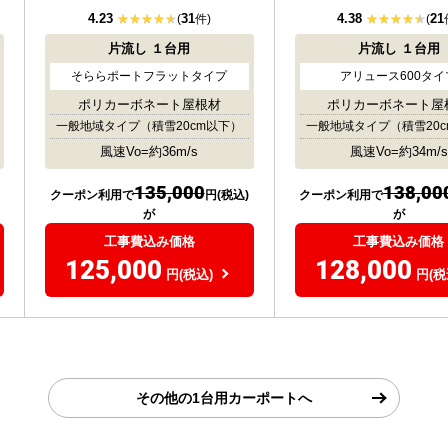
4.23
31
4.38
21
(
件)
(
片流し
１台用
片流し
１台用
そららポートフラットタイプ
アリュース600タイ
ポリカーボネート屋根材
ポリカーボネート屋
一般地域タイプ
（積雪20cm以下）
一般地域タイプ
（積雪20
風速Vo=約36m/s
風速Vo=約34m/s
135,000
138,00
クーポン利用で
円(税込)
クーポン利用で
が
が
工事費込み価格
工事費込み価格
125,000
128,000
円(税込)
円(税
その他の1台用カーポートへ