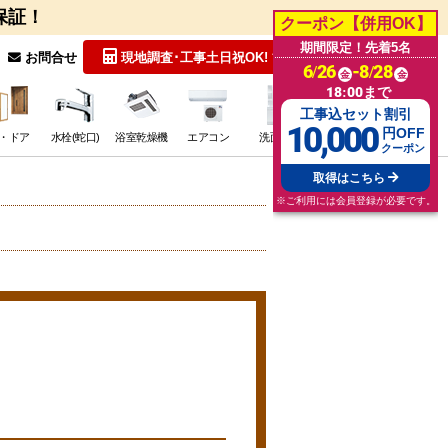
保証！
クーポン【併用OK】
期間限定！先着5名
無料見積
お問合せ
現地調査･工事
土日祝OK!
6/26
-8/28
金
金
18:00まで
工事込セット割引
10,000
円OFF
・ドア
水栓(蛇口)
浴室乾燥機
エアコン
洗面台
その他･特価
クーポン
取得はこちら
※ご利用には会員登録が必要です。