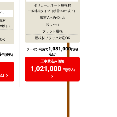
ポリカーボネート屋根材
一般地域タイプ
（積雪20cm以下）
プル
風速Vo=約40m/s
根材
おしゃれ
cm以下）
フラット屋根
屋根材ブラック対応OK
OK
1,031,000
クーポン利用で
円(税
0
込)が
円(税込)
工事費込み価格
1,021,000
円(税込)
込)