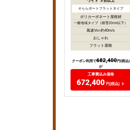
ワイド
３台以上
そららポートフラットタイプ
ポリカーボネート屋根材
一般地域タイプ
（積雪20cm以下）
風速Vo=約40m/s
おしゃれ
フラット屋根
682,400
クーポン利用で
円(税込)
が
工事費込み価格
672,400
円(税込)