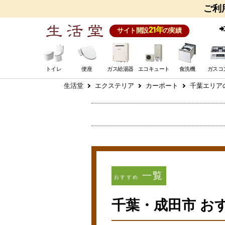
ご利
21年
サイト開設
の実績
トイレ
便座
ガス給湯器
エコキュート
食洗機
ガスコ
生活堂
エクステリア
カーポート
千葉エリア
一覧
おすすめ
千葉・成田市 お