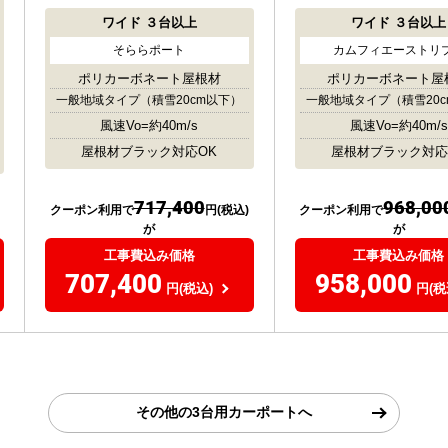
ワイド
３台以上
ワイド
３台以上
そららポート
カムフィエーストリ
ポリカーボネート屋根材
ポリカーボネート屋
一般地域タイプ
（積雪20cm以下）
一般地域タイプ
（積雪20
風速Vo=約40m/s
風速Vo=約40m/s
屋根材ブラック対応OK
屋根材ブラック対応
717,400
968,00
クーポン利用で
円(税込)
クーポン利用で
が
が
工事費込み価格
工事費込み価格
707,400
958,000
円(税込)
円(税
その他の3台用カーポートへ