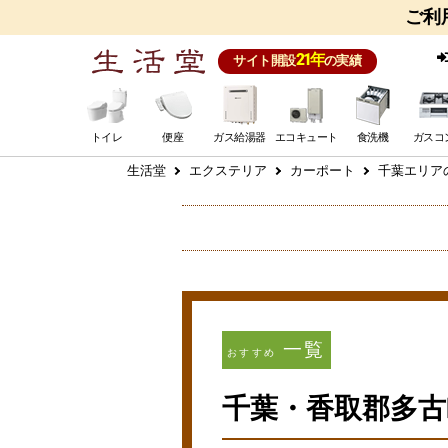
ご利
21年
サイト開設
の実績
トイレ
便座
ガス給湯器
エコキュート
食洗機
ガスコ
生活堂
エクステリア
カーポート
千葉エリア
一覧
おすすめ
千葉・香取郡多古