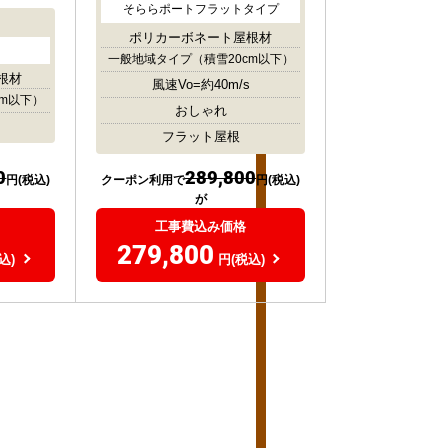
そららポートフラットタイプ
ポリカーボネート屋根材
一般地域タイプ
（積雪20cm以下）
根材
風速Vo=約40m/s
cm以下）
おしゃれ
フラット屋根
0
289,800
円(税込)
クーポン利用で
円(税込)
が
工事費込み価格
279,800
込)
円(税込)