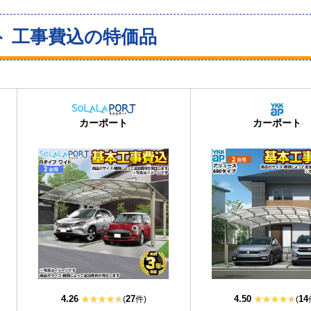
ト 工事費込の特価品
当店人気
No.1
カーポート
カーポート
4.26
27
4.50
14
(
件)
(