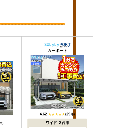
おすすめ
おすすめ
大人気
大人気
カーポート
4.62
29
(
件)
ワイド
２台用
件)