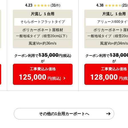
4.23
31
4.38
21
(
件)
(
片流し
１台用
片流し
１台用
そららポートフラットタイプ
アリュース600タイ
ポリカーボネート屋根材
ポリカーボネート屋
一般地域タイプ
（積雪20cm以下）
一般地域タイプ
（積雪20
風速Vo=約36m/s
風速Vo=約34m/s
135,000
138,00
クーポン利用で
円(税込)
クーポン利用で
が
が
工事費込み価格
工事費込み価格
125,000
128,000
円(税込)
円(税
その他の1台用カーポートへ