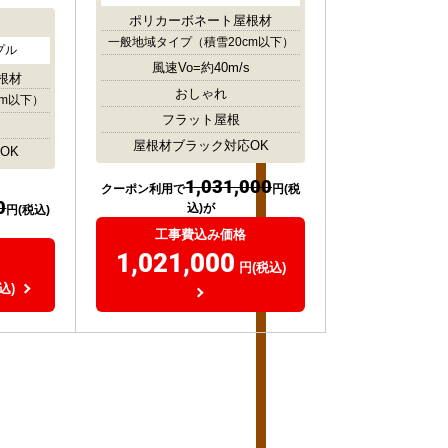
ポリカーボネート屋根材
一般地域タイプ
（積雪20cm以下）
プル
風速Vo=約40m/s
根材
おしゃれ
cm以下）
フラット屋根
屋根材ブラック対応OK
OK
1,031,000
クーポン利用で
円(税
0
込)が
円(税込)
工事費込み価格
1,021,000
円(税込)
込)