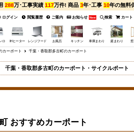
用
288
万･工事実績
117
万件! 商品
3
年･工事
10
年の無料
ログイン
閲覧履歴
ご案内
お知らせ
検索
カート
New
ンロ
IHヒーター
レンジフード
お風呂
キッチン
車庫まわり
庭まわり
窓
のカーポート
千葉・香取郡多古町のカーポート
千葉・香取郡多古町のカーポート・サイクルポート
町 おすすめカーポート