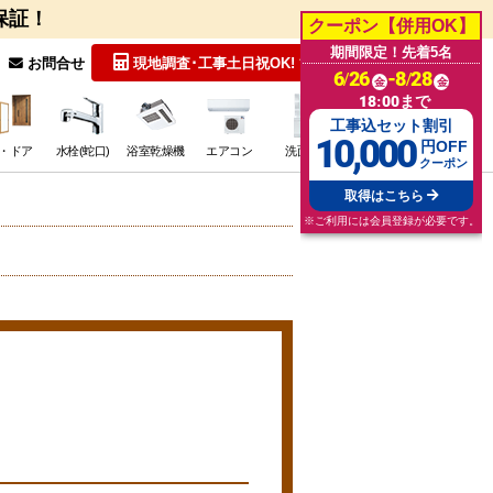
保証！
クーポン【併用OK】
期間限定！先着5名
無料見積
お問合せ
現地調査･工事
土日祝OK!
6/26
-8/28
金
金
18:00まで
工事込セット割引
10,000
円OFF
・ドア
水栓(蛇口)
浴室乾燥機
エアコン
洗面台
その他･特価
クーポン
取得はこちら
※ご利用には会員登録が必要です。