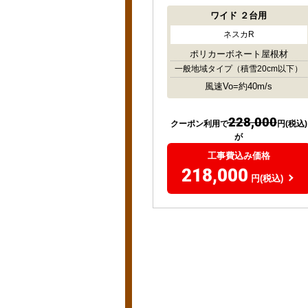
ワイド
２台用
ネスカR
ポリカーボネート屋根材
一般地域タイプ
（積雪20cm以下）
風速Vo=約40m/s
228,000
クーポン利用で
円(税込)
が
工事費込み価格
218,000
円(税込)