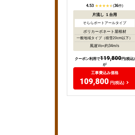
4.53
36
(
件)
片流し
１台用
そららポートアールタイプ
ポリカーボネート屋根材
一般地域タイプ
（積雪20cm以下）
風速Vo=約34m/s
119,800
クーポン利用で
円(税込)
が
工事費込み価格
109,800
円(税込)