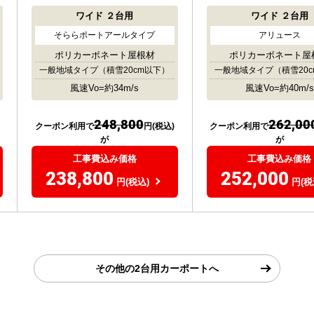
ワイド
２台用
ワイド
２台用
そららポートアールタイプ
アリュース
ポリカーボネート屋根材
ポリカーボネート屋
一般地域タイプ
（積雪20cm以下）
一般地域タイプ
（積雪20
風速Vo=約34m/s
風速Vo=約40m/s
248,800
262,00
クーポン利用で
円(税込)
クーポン利用で
が
が
工事費込み価格
工事費込み価格
238,800
252,000
円(税込)
円(税
その他の2台用カーポートへ