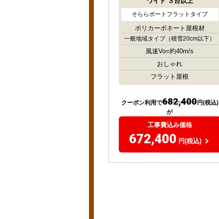
ワイド
３台以上
そららポートフラットタイプ
ポリカーボネート屋根材
一般地域タイプ
（積雪20cm以下）
風速Vo=約40m/s
おしゃれ
フラット屋根
682,400
クーポン利用で
円(税込)
が
工事費込み価格
672,400
円(税込)