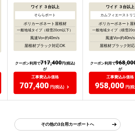
ワイド
３台以上
ワイド
３台以上
そららポート
カムフィエーストリ
ポリカーボネート屋根材
ポリカーボネート屋
一般地域タイプ
（積雪20cm以下）
一般地域タイプ
（積雪20
風速Vo=約40m/s
風速Vo=約40m/s
屋根材ブラック対応OK
屋根材ブラック対応
717,400
968,00
クーポン利用で
円(税込)
クーポン利用で
が
が
工事費込み価格
工事費込み価格
707,400
958,000
円(税込)
円(税
その他の3台用カーポートへ