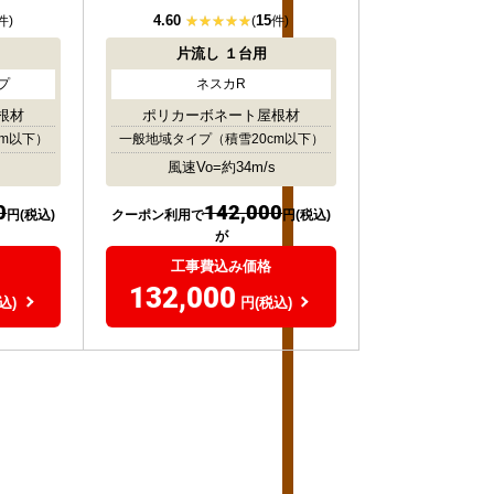
4.60
15
件)
(
件)
片流し
１台用
プ
ネスカR
根材
ポリカーボネート屋根材
cm以下）
一般地域タイプ
（積雪20cm以下）
風速Vo=約34m/s
0
142,000
円(税込)
クーポン利用で
円(税込)
が
工事費込み価格
132,000
込)
円(税込)