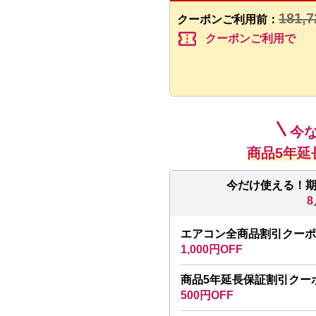
181,7
クーポンご利用前：
confirmation_number
クーポンご利用で
今
商品5年延
今だけ使える！
8
エアコン全商品割引クーポ
1,000円OFF
商品5年延長保証割引クー
500円OFF