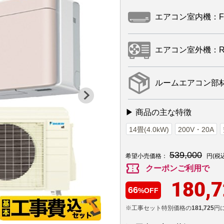
エアコン室内機：F40
エアコン室外機：R40
ルームエアコン部材：
▶ 商品の主な特徴
14畳(4.0kW)
200V・20A
539,000
希望小売価格：
円(税
confirmation_number
クーポンご利用で
180,
66
%OFF
※工事セット特別価格の
181,725
円