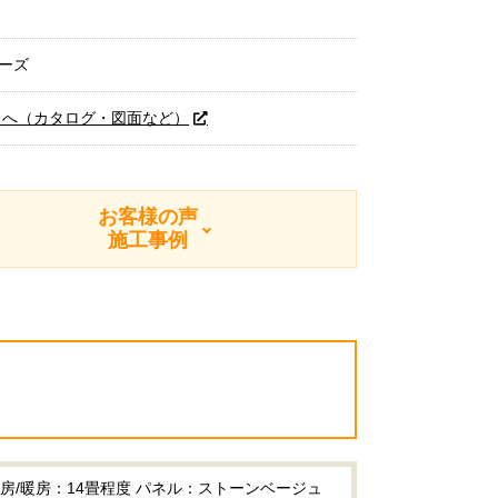
リーズ
トへ（カタログ・図面など）
お客様の声
施工事例
冷房/暖房：14畳程度 パネル：ストーンベージュ