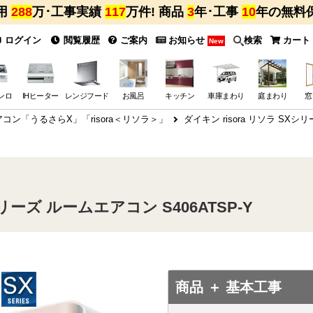
用
288
万･工事実績
117
万件! 商品
3
年･工事
10
年の無料
ログイン
閲覧履歴
ご案内
お知らせ
検索
カート
New
ンロ
IHヒーター
レンジフード
お風呂
キッチン
車庫まわり
庭まわり
窓
コン「うるさらX」「risora＜リソラ＞」
ダイキン risora リソラ SXシ
シリーズ ルームエアコン S406ATSP-Y
商品 ＋ 基本工事