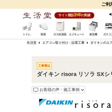
ご利
21年
サイト開設
の実績
トイレ
便座
ガス給湯器
エコキュート
食洗機
ガスコ
生活堂
エアコン取り付け・設置工事
ダイキンのエア
工事費込
ダイキン risora リソラ SX
お客様の声・施工事例