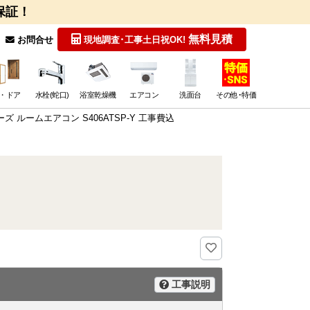
保証！
無料見積
お問合せ
現地調査･工事
土日祝OK!
・ドア
水栓(蛇口)
浴室乾燥機
エアコン
洗面台
その他･特価
リーズ ルームエアコン S406ATSP-Y 工事費込
工事説明