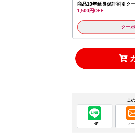
商品10年延長保証割引ク
お買い物を続ける
カートへ進む
1,500円OFF
クー
こ
LINE
メー