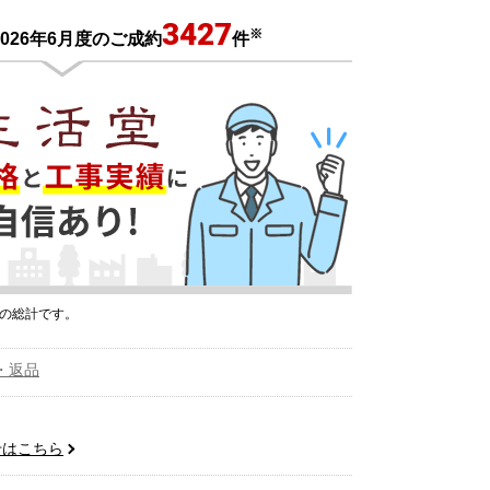
3427
※
026年6月度のご成約
件
プの総計です。
・返品
せはこちら