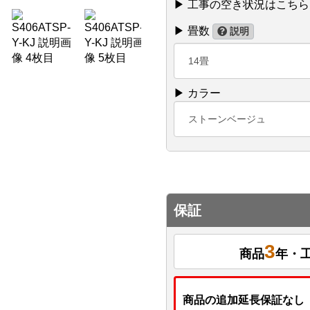
▶ 工事の空き状況はこちら
▶ 畳数
説明
14畳
▶ カラー
ストーンベージュ
保証
3
商品
年・
商品の追加延長保証なし