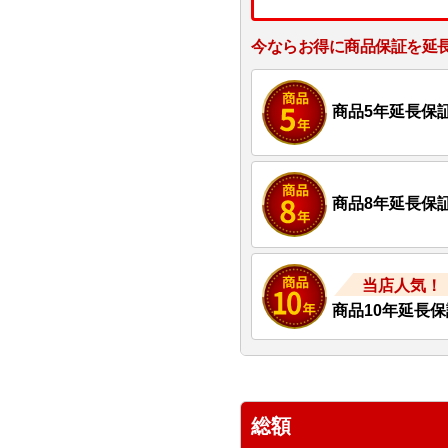
今ならお得に商品保証を延
商品5年延長保
商品8年延長保
当店人気！
商品10年延長保
総額