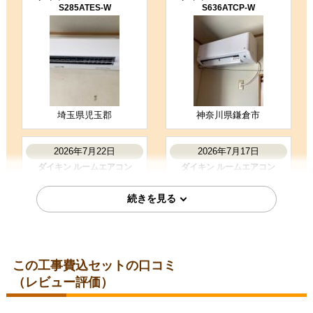
S285ATES-W
S636ATCP-W
5
3
★★★★★
★★★☆☆
工事満足度
受注満足度
購入の決め手
商品選定がしやすかった
価格が安かった
工事に安心感を感じた
埼玉県児玉郡
神奈川県鎌倉市
お客様の声をもっと見る
2026年7月22日
2026年7月17日
ダイキン ルームエアコン
ダイキン ルームエアコン
S225ATES-W
S226ATES-W
この工事費込セットの口コミ
（レビュー評価）
埼玉県さいたま市
埼玉県所沢市