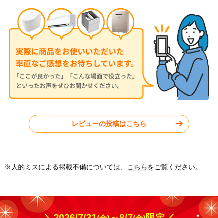
2026年7月13日
2026年7月13日
ダイキン ルームエアコン
ダイキン ルームエアコン
S284ATGS-W
S224ATGS-W
東京都町田市
東京都小平市
レビューの投稿はこちら
工事実績をもっと見る
※人的ミスによる掲載不備については、
こちら
をご覧ください。
＼2026/7/31
～8/7
限定／