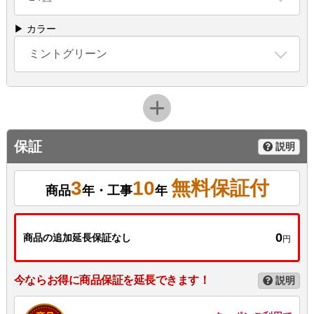
▶ カラー
ミントグリーン
保証
説明
3
10
無料保証付
商品
年・工事
年
0
商品の追加延長保証なし
円
今ならお得に商品保証を延長できます！
説明