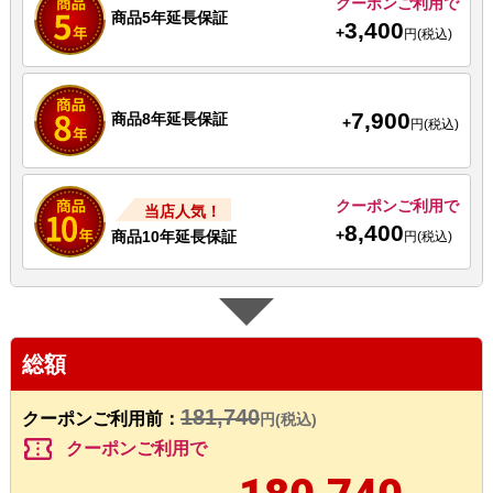
クーポンご利用で
商品5年延長保証
3,400
+
円(税込)
7,900
商品8年延長保証
+
円(税込)
クーポンご利用で
当店人気！
8,400
+
商品10年延長保証
円(税込)
総額
181,740
クーポンご利用前：
円(税込)
confirmation_number
クーポンご利用で