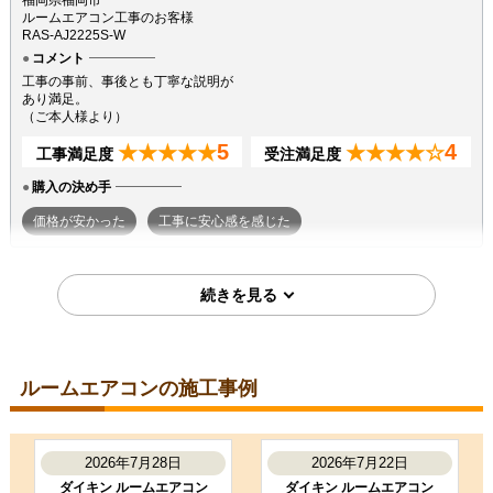
福岡県福岡市
ルームエアコン工事のお客様
RAS-AJ2225S-W
コメント
工事の事前、事後とも丁寧な説明が
あり満足。
（ご本人様より）
5
4
★★★★★
★★★★☆
工事満足度
受注満足度
購入の決め手
価格が安かった
工事に安心感を感じた
2026年7月7日
東京都町田市
ルームエアコン工事のお客様
S224ATGS-W
コメント
ルームエアコンの施工事例
段取りも良く、エアコン取付後のチ
ェックもしっかり実施いただき、と
ても良かったです。ありがとうござ
いました。
2026年7月28日
2026年7月22日
（ご本人様より）
ダイキン ルームエアコン
ダイキン ルームエアコン