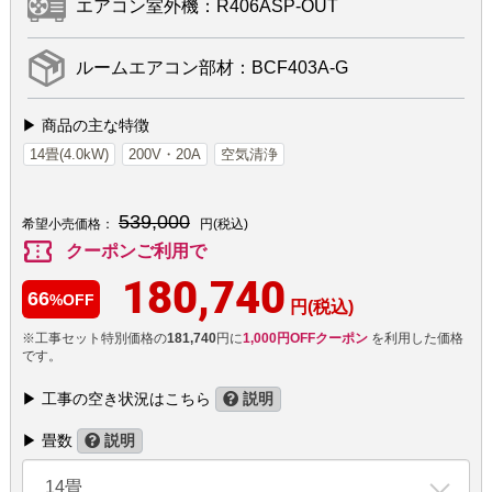
エアコン室外機：R406ASP-OUT
ルームエアコン部材：BCF403A-G
▶ 商品の主な特徴
14畳(4.0kW)
200V・20A
空気清浄
539,000
希望小売価格：
円(税込)
confirmation_number
クーポンご利用で
180,740
66
%OFF
円(税込)
※工事セット特別価格の
181,740
円に
1,000円OFFクーポン
を利用した価格
です。
▶ 工事の空き状況はこちら
説明
▶ 畳数
説明
14畳