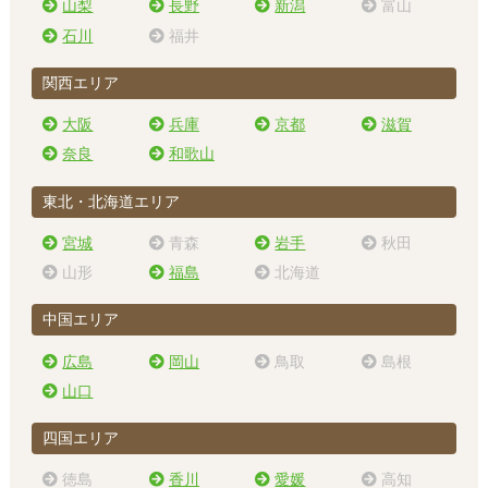
山梨
長野
新潟
富山
石川
福井
関西エリア
大阪
兵庫
京都
滋賀
奈良
和歌山
東北・北海道エリア
宮城
青森
岩手
秋田
山形
福島
北海道
中国エリア
広島
岡山
鳥取
島根
山口
四国エリア
徳島
香川
愛媛
高知