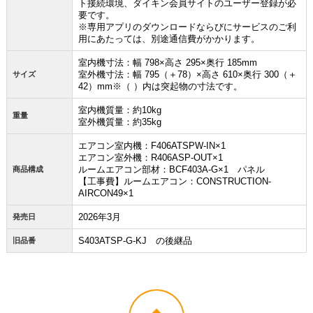
ト接続環境、ダイキン会員サイトのユーザー登録が必
お買い物を続ける
カートへ進む
要です。
※専用アプリのダウンロードならびにサービスのご利
用にあたっては、別途通信費がかかります。
室内機寸法：幅 798×高さ 295×奥行 185mm
室外機寸法：幅 795（＋78）×高さ 610×奥行 300（＋
サイズ
42）mm※（ ）内は突起物の寸法です。
室内機質量：約10kg
重量
室外機質量：約35kg
エアコン室内機：F406ATSPW-IN×1
エアコン室外機：R406ASP-OUT×1
ルームエアコン部材：BCF403A-G×1 パネル
商品構成
【工事費】ルームエアコン：CONSTRUCTION-
AIRCON49×1
2026年3月
発売日
S403ATSP-G-KJ の後継品
旧品番