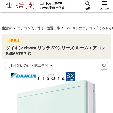
土日祝も工事OK！
288
117
無料見積
ご利用
万･工事実績
万件!
21年の実績と信頼
検索
メニュー
生活堂
エアコン取り付け・設置工事
ダイキンのエアコン「うるさらX」
工事費込
ダイキン risora リソラ SXシリーズ ルームエアコン
S406ATSP-G
お客様の声・施工事例