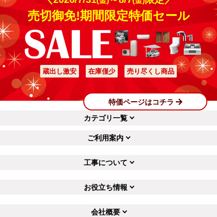
(金)
(金)
売切御免!期間限定特価セール
蔵出し激安
在庫僅少
売り尽くし商品
特価ページはコチラ
カテゴリ一覧
ご利用案内
工事について
お役立ち情報
会社概要