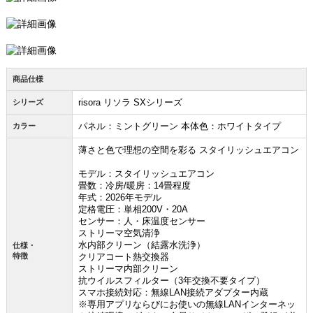
商品仕様
risora リソラ SXシリーズ
シリーズ
パネル：ミントグリーン 本体色：ホワイトタイプ
カラー
薄さと色で理想の空間を彩る スタイリッシュエアコン
モデル：スタイリッシュエアコン
畳数：冷房/暖房：14畳程度
年式：2026年モデル
定格電圧：単相200V・20A
センサー：人・床温度センサー
ストリーマ空気清浄
水内部クリーン（結露水洗浄）
仕様・
特徴
クリアコート熱交換器
ストリーマ内部クリーン
抗ウイルスフィルター（3年交換不要タイプ）
スマホ接続対応：無線LAN接続アダプター内蔵
※専用アプリならびにお使いの無線LANインターネッ