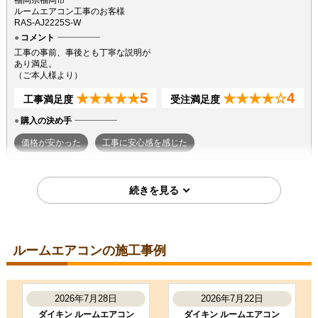
福岡県福岡市
ルームエアコン工事のお客様
RAS-AJ2225S-W
コメント
工事の事前、事後とも丁寧な説明が
あり満足。
（ご本人様より）
5
4
★★★★★
★★★★☆
工事満足度
受注満足度
購入の決め手
価格が安かった
工事に安心感を感じた
2026年7月7日
東京都町田市
ルームエアコン工事のお客様
S224ATGS-W
コメント
ルームエアコンの施工事例
段取りも良く、エアコン取付後のチ
ェックもしっかり実施いただき、と
ても良かったです。ありがとうござ
いました。
2026年7月28日
2026年7月22日
（ご本人様より）
ダイキン ルームエアコン
ダイキン ルームエアコン