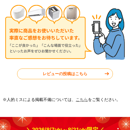
2026年7月13日
2026年7月13日
ダイキン ルームエアコン
ダイキン ルームエアコン
S284ATGS-W
S224ATGS-W
東京都町田市
東京都小平市
レビューの投稿はこちら
工事実績をもっと見る
※人的ミスによる掲載不備については、
こちら
をご覧ください。
＼2026/8/7
～8/21
限定／