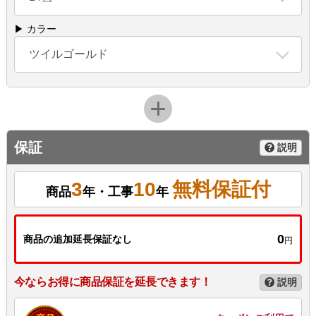
▶ カラー
ツイルゴールド
保証
説明
3
10
無料保証付
商品
年・工事
年
0
商品の追加延長保証なし
円
今ならお得に商品保証を延長できます！
説明