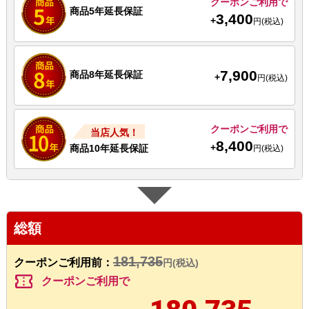
クーポンご利用で
商品5年延長保証
3,400
+
円(税込)
7,900
商品8年延長保証
+
円(税込)
クーポンご利用で
当店人気！
8,400
+
商品10年延長保証
円(税込)
総額
181,735
クーポンご利用前：
円(税込)
confirmation_number
クーポンご利用で