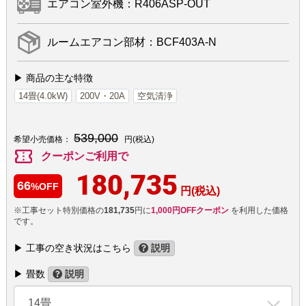
エアコン室外機：R406ASP-OUT
ルームエアコン部材：BCF403A-N
▶ 商品の主な特徴
14畳(4.0kW)
200V・20A
空気清浄
539,000
希望小売価格：
円(税込)
confirmation_number
クーポンご利用で
180,735
66
%OFF
円(税込)
※工事セット特別価格の
181,735
円に
1,000円OFFクーポン
を利用した価格
です。
▶ 工事の空き状況はこちら
説明
▶ 畳数
説明
14畳