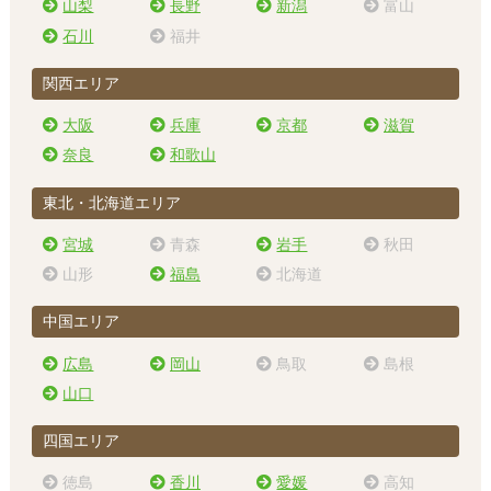
山梨
長野
新潟
富山
石川
福井
関西エリア
大阪
兵庫
京都
滋賀
奈良
和歌山
東北・北海道エリア
宮城
青森
岩手
秋田
山形
福島
北海道
中国エリア
広島
岡山
鳥取
島根
山口
四国エリア
徳島
香川
愛媛
高知