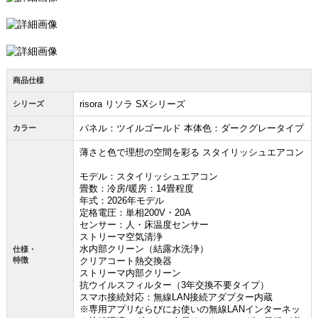
商品仕様
risora リソラ SXシリーズ
シリーズ
パネル：ツイルゴールド 本体色：ダークグレータイプ
カラー
薄さと色で理想の空間を彩る スタイリッシュエアコン
モデル：スタイリッシュエアコン
畳数：冷房/暖房：14畳程度
年式：2026年モデル
定格電圧：単相200V・20A
センサー：人・床温度センサー
ストリーマ空気清浄
水内部クリーン（結露水洗浄）
仕様・
特徴
クリアコート熱交換器
ストリーマ内部クリーン
抗ウイルスフィルター（3年交換不要タイプ）
スマホ接続対応：無線LAN接続アダプター内蔵
※専用アプリならびにお使いの無線LANインターネッ