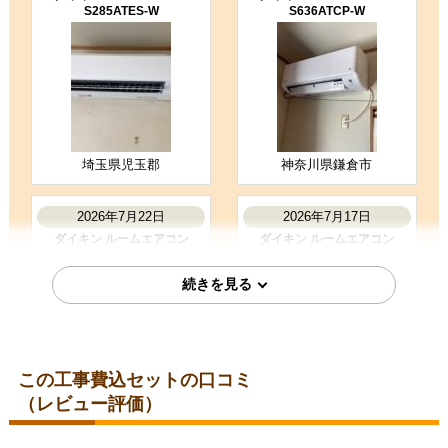
S285ATES-W
S636ATCP-W
5
3
★★★★★
★★★☆☆
工事満足度
受注満足度
購入の決め手
商品選定がしやすかった
価格が安かった
工事に安心感を感じた
埼玉県児玉郡
神奈川県鎌倉市
お客様の声をもっと見る
2026年7月22日
2026年7月17日
ダイキン ルームエアコン
ダイキン ルームエアコン
S225ATES-W
S226ATES-W
この工事費込セットの口コミ
（レビュー評価）
埼玉県さいたま市
埼玉県所沢市