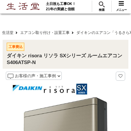
土日祝も工事OK！
288
117
無料見積
ご利用
万･工事実績
万件!
21年の実績と信頼
検索
メニュー
生活堂
エアコン取り付け・設置工事
ダイキンのエアコン「うるさらX」
工事費込
ダイキン risora リソラ SXシリーズ ルームエアコン
S406ATSP-N
お客様の声・施工事例