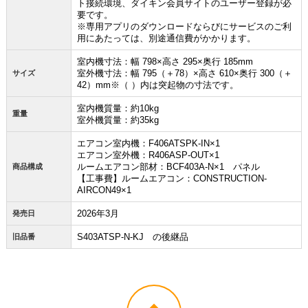
ト接続環境、ダイキン会員サイトのユーザー登録が必
お買い物を続ける
カートへ進む
要です。
※専用アプリのダウンロードならびにサービスのご利
用にあたっては、別途通信費がかかります。
室内機寸法：幅 798×高さ 295×奥行 185mm
室外機寸法：幅 795（＋78）×高さ 610×奥行 300（＋
サイズ
42）mm※（ ）内は突起物の寸法です。
室内機質量：約10kg
重量
室外機質量：約35kg
エアコン室内機：F406ATSPK-IN×1
エアコン室外機：R406ASP-OUT×1
ルームエアコン部材：BCF403A-N×1 パネル
商品構成
【工事費】ルームエアコン：CONSTRUCTION-
AIRCON49×1
2026年3月
発売日
S403ATSP-N-KJ の後継品
旧品番