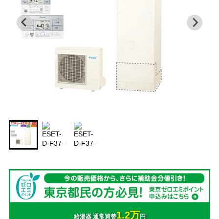
1.2万
給湯器 通常買替
円