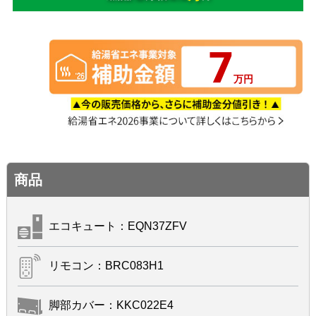
7
万円
商品
エコキュート：EQN37ZFV
リモコン：BRC083H1
脚部カバー：KKC022E4