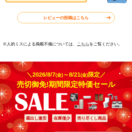
京都府京都市
京都府京都市
レビューの投稿はこちら
工事実績をもっと見る
※人的ミスによる掲載不備については、
こちら
をご覧ください。
＼2026/8/7
～8/21
限定／
(金)
(金)
売切御免!期間限定特価セール
蔵出し激安
在庫僅少
売り尽くし商品