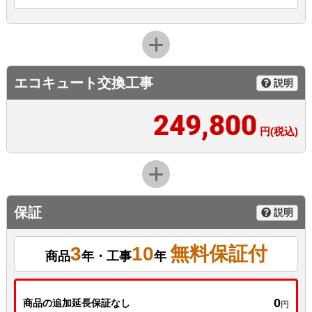
エコキュート交換工事
説明
249,800
円(税込)
保証
説明
3
10
無料保証付
商品
年・工事
年
0
商品の追加延長保証なし
円