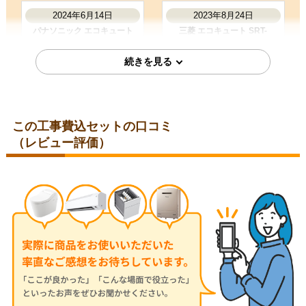
2024年6月14日
2023年8月24日
お客様の声をもっと見る
パナソニック エコキュート
三菱 エコキュート SRT-
HE-NS37LQS-IR-FC
S376A-IR-FC
この工事費込セットの口コミ
（レビュー評価）
愛知県みよし市
京都府左京区
2023年8月24日
2023年8月24日
パナソニック エコキュート
三菱 エコキュート SRT-
HE-NS46KQS-IR-FC
S374UZ-IR-FC