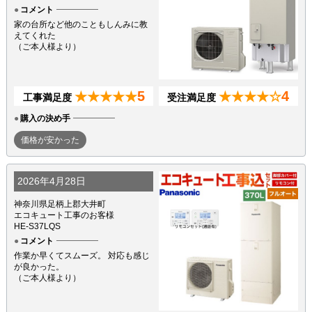
コメント
家の台所など他のこともしんみに教
えてくれた
（ご本人様より）
5
4
★★★★★
★★★★☆
工事満足度
受注満足度
購入の決め手
価格が安かった
2026年4月28日
神奈川県足柄上郡大井町
エコキュート工事のお客様
HE-S37LQS
コメント
作業か早くてスムーズ。 対応も感じ
が良かった。
（ご本人様より）