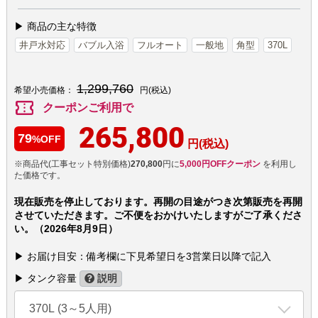
▶ 商品の主な特徴
井戸水対応
バブル入浴
フルオート
一般地
角型
370L
1,299,760
希望小売価格：
円(税込)
confirmation_number
クーポンご利用で
265,800
79
%OFF
円(税込)
※商品代(工事セット特別価格)
270,800
円に
5,000円OFFクーポン
を利用し
た価格です。
現在販売を停止しております。再開の目途がつき次第販売を再開
させていただきます。ご不便をおかけいたしますがご了承くださ
い。（2026年8月9日）
▶ お届け目安：備考欄に下見希望日を3営業日以降で記入
▶ タンク容量
説明
370L (3～5人用)