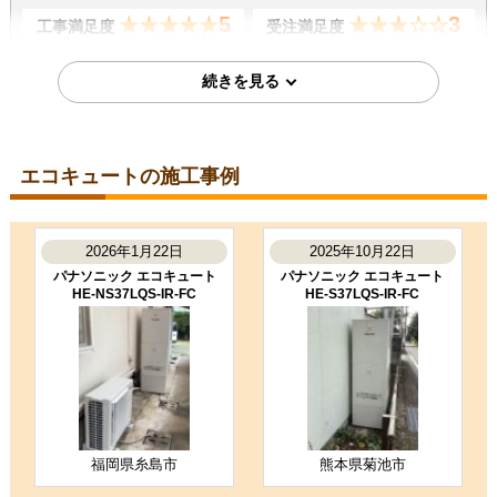
5
3
★★★★★
★★★☆☆
工事満足度
受注満足度
購入の決め手
価格が安かった
工事に安心感を感じた
2026年4月17日
エコキュートの施工事例
千葉県八千代市
エコキュート工事のお客様
EQN37ZFV
2026年1月22日
2025年10月22日
コメント
パナソニック エコキュート
パナソニック エコキュート
工事に関しては特に問題はありませ
HE-NS37LQS-IR-FC
HE-S37LQS-IR-FC
んでした。
（ご本人様より）
4
4
★★★★☆
★★★★☆
工事満足度
受注満足度
購入の決め手
価格が安かった
福岡県糸島市
熊本県菊池市