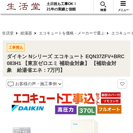
土日祝も工事OK！
288
117
無料見積
ご利用
万･工事実績
万件!
21年の実績と信頼
検索
メニュー
生活堂
給湯器
エコキュートを価格・メーカーで選ぶ
エコキュート
工事費込
ダイキン Nシリーズ エコキュート EQN37ZFV+BRC
083H1 【東京ゼロエミ 補助金対象】 【補助金対
象 給湯省エネ：7万円】
お客様の声・施工事例