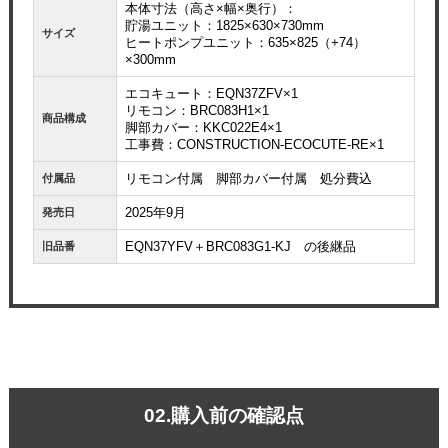
本体寸法（高さ×幅×奥行）：
貯湯ユニット：1825×630×730mm
サイズ
ヒートポンプユニット：635×825（+74）
×300mm
エコキュート：EQN37ZFV×1
リモコン：BRC083H1×1
商品構成
脚部カバー：KKC022E4×1
工事費：CONSTRUCTION-ECOCUTE-RE×1
リモコン付属 脚部カバー付属 処分費込
付属品
2025年9月
発売日
EQN37YFV＋BRC083G1-KJ の後継品
旧品番
02.購入前の確認点