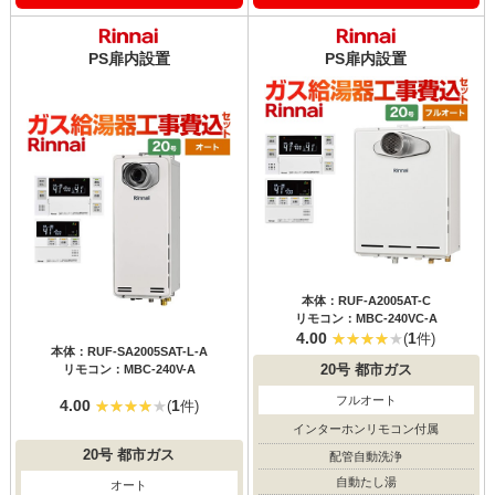
PS扉内設置
PS扉内設置
本体：RUF-A2005AT-C
リモコン：MBC-240VC-A
4.00
1
(
件)
本体：RUF-SA2005SAT-L-A
リモコン：MBC-240V-A
20号
都市ガス
フルオート
4.00
1
(
件)
インターホンリモコン付属
20号
都市ガス
配管自動洗浄
自動たし湯
オート