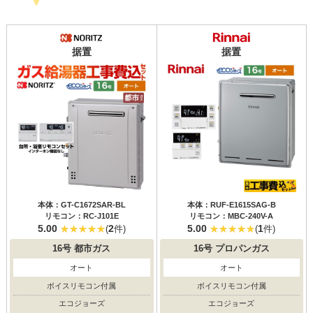
据置
据置
本体：GT-C1672SAR-BL
本体：RUF-E1615SAG-B
リモコン：RC-J101E
リモコン：MBC-240V-A
5.00
2
5.00
1
(
件)
(
件)
16号
都市ガス
16号
プロパンガス
オート
オート
ボイスリモコン付属
ボイスリモコン付属
エコジョーズ
エコジョーズ