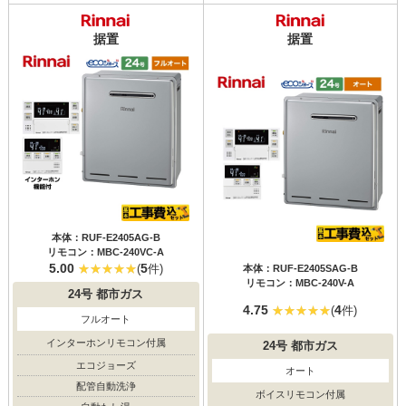
据置
据置
本体：RUF-E2405AG-B
リモコン：MBC-240VC-A
5.00
5
(
件)
本体：RUF-E2405SAG-B
リモコン：MBC-240V-A
24号
都市ガス
4.75
4
(
件)
フルオート
インターホンリモコン付属
24号
都市ガス
エコジョーズ
オート
配管自動洗浄
ボイスリモコン付属