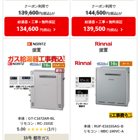
クーポン利用で
クーポン利用で
139,600
144,500
円(税込)が
円(税込)が
給湯器＋工事＋無料保証
給湯器＋工事＋無料保証
134,600
139,500
円(税込)
円(税込)
据置
据置
本体：GT-C1672AR-BL
リモコン：RC-J101E
本体：RUF-E1615SAG-B
5.00
1
(
件)
リモコン：MBC-240VC-A
16号
都市ガス