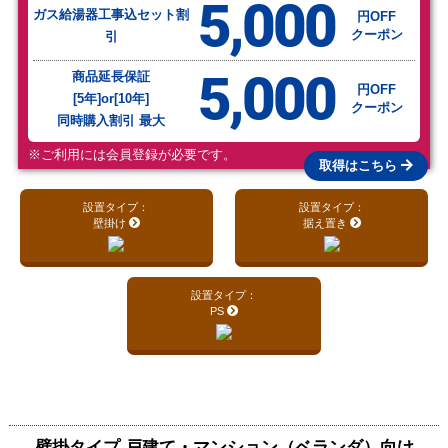
5,000
ガス給湯器工事込セット割
円OFF
クーポン
引
5,000
商品延長保証
円OFF
[5年]or[10年]
クーポン
同時購入割引 最大
※ご利用には会員登録が必要です。
取得はこちら
設置タイプ：
設置タイプ：
壁掛け
据え置き
設置タイプ：
PS
壁掛タイプ 戸建て・マンション（ベランダ）向け