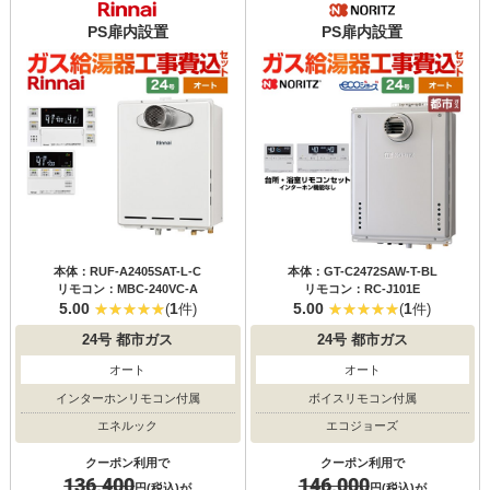
PS扉内設置
PS扉内設置
本体：RUF-A2405SAT-L-C
本体：GT-C2472SAW-T-BL
リモコン：MBC-240VC-A
リモコン：RC-J101E
5.00
1
5.00
1
(
件)
(
件)
24号
都市ガス
24号
都市ガス
オート
オート
インターホンリモコン付属
ボイスリモコン付属
エネルック
エコジョーズ
クーポン利用で
クーポン利用で
136,400
146,000
円(税込)が
円(税込)が