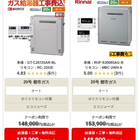
本体：GT-C2072SAR-BL
本体：RUF-E2008SAG-B
リモコン：RC-J101E
リモコン：MBC-240V-A
4.83
6
5.00
3
(
件)
(
件)
20号
都市ガス
20号
都市ガス
オート
オート
ボイスリモコン付属
ボイスリモコン付属
エコジョーズ
エコジョーズ
クーポン利用で
クーポン利用で
148,000
153,900
円(税込)が
円(税込)が
給湯器＋工事＋無料保証
給湯器＋工事＋無料保証
143,000
148,900