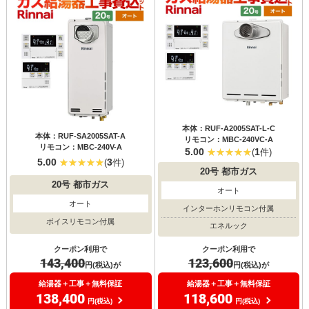
本体：RUF-A2005SAT-L-C
本体：RUF-SA2005SAT-A
リモコン：MBC-240VC-A
リモコン：MBC-240V-A
5.00
1
(
件)
5.00
3
(
件)
20号
都市ガス
20号
都市ガス
オート
オート
インターホンリモコン付属
ボイスリモコン付属
エネルック
クーポン利用で
クーポン利用で
143,400
123,600
円(税込)が
円(税込)が
給湯器＋工事＋無料保証
給湯器＋工事＋無料保証
138,400
118,600
円(税込)
円(税込)