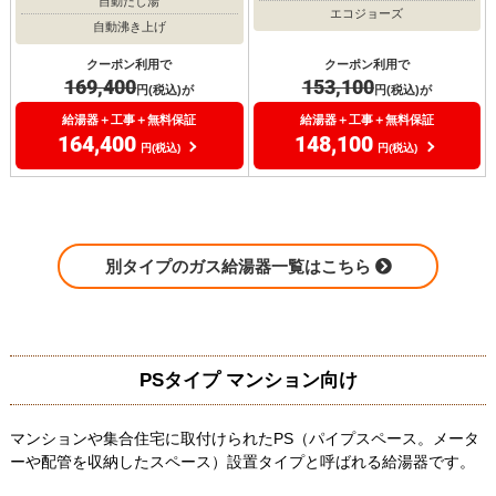
自動たし湯
エコジョーズ
自動沸き上げ
クーポン利用で
クーポン利用で
169,400
153,100
円(税込)が
円(税込)が
給湯器＋工事＋無料保証
給湯器＋工事＋無料保証
164,400
148,100
円(税込)
円(税込)
別タイプのガス給湯器一覧はこちら
PSタイプ マンション向け
マンションや集合住宅に取付けられたPS（パイプスペース。メータ
ーや配管を収納したスペース）設置タイプと呼ばれる給湯器です。