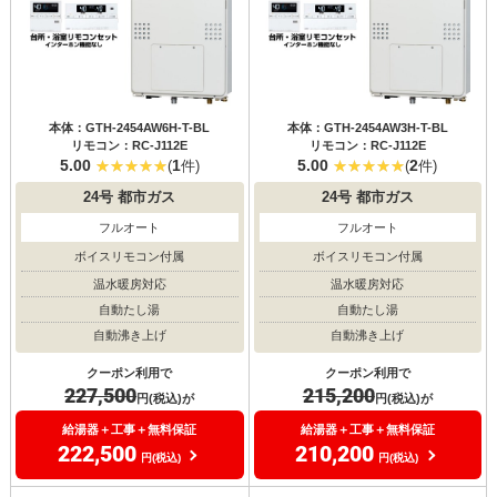
本体：GTH-2454AW6H-T-BL
本体：GTH-2454AW3H-T-BL
リモコン：RC-J112E
リモコン：RC-J112E
5.00
1
5.00
2
(
件)
(
件)
24号
都市ガス
24号
都市ガス
フルオート
フルオート
ボイスリモコン付属
ボイスリモコン付属
温水暖房対応
温水暖房対応
自動たし湯
自動たし湯
自動沸き上げ
自動沸き上げ
クーポン利用で
クーポン利用で
227,500
215,200
円(税込)が
円(税込)が
給湯器＋工事＋無料保証
給湯器＋工事＋無料保証
222,500
210,200
円(税込)
円(税込)