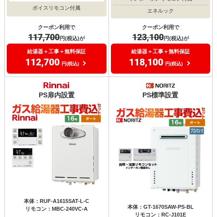
ボイスリモコン付属
エネルック
クーポン利用で
クーポン利用で
117,700
123,100
円(税込)が
円(税込)が
給湯器＋工事＋無料保証
給湯器＋工事＋無料保証
112,700
118,100
円(税込)
円(税込)
PS扉内設置
PS標準設置
本体：RUF-A1615SAT-L-C
本体：GT-1670SAW-PS-BL
リモコン：MBC-240VC-A
リモコン：RC-J101E