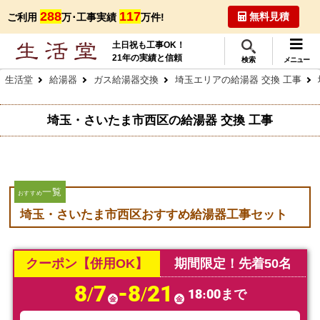
288
117
無料見積
ご利用
万･工事実績
万件!
土日祝も工事OK！
21年の実績と信頼
検索
メニュー
生活堂
給湯器
ガス給湯器交換
埼玉エリアの給湯器 交換 工事
埼玉・さいたま市西区の給湯器 交換 工事
一覧
おすすめ
埼玉・さいたま市西区おすすめ給湯器工事セット
クーポン【併用OK】
期間限定！先着50名
8/7
-8/21
18:00まで
金
金