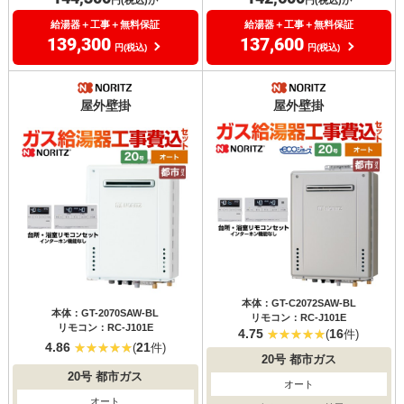
給湯器＋工事＋無料保証
給湯器＋工事＋無料保証
139,300
137,600
円(税込)
円(税込)
屋外壁掛
屋外壁掛
本体：GT-C2072SAW-BL
本体：GT-2070SAW-BL
リモコン：RC-J101E
リモコン：RC-J101E
4.75
16
(
件)
4.86
21
(
件)
20号
都市ガス
20号
都市ガス
オート
オート