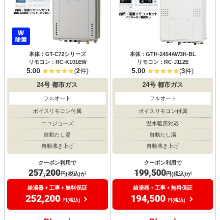
本体：GT-C72シリーズ
本体：GTH-2454AW3H-BL
リモコン：RC-K101EW
リモコン：RC-J112E
5.00
2
5.00
3
(
件)
(
件)
24号
都市ガス
24号
都市ガス
フルオート
フルオート
ボイスリモコン付属
ボイスリモコン付属
エコジョーズ
温水暖房対応
自動たし湯
自動たし湯
自動沸き上げ
自動沸き上げ
クーポン利用で
クーポン利用で
257,200
199,500
円(税込)が
円(税込)が
給湯器＋工事＋無料保証
給湯器＋工事＋無料保証
252,200
194,500
円(税込)
円(税込)