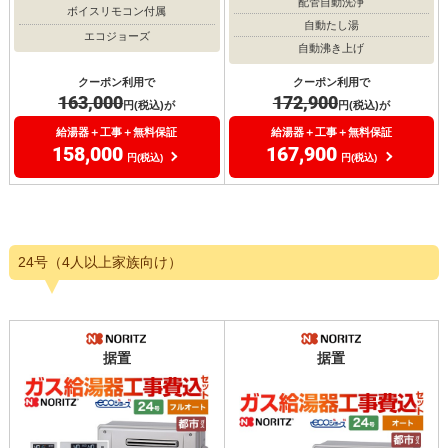
配管自動洗浄
ボイスリモコン付属
自動たし湯
エコジョーズ
自動沸き上げ
クーポン利用で
クーポン利用で
163,000
172,900
円(税込)が
円(税込)が
給湯器＋工事＋無料保証
給湯器＋工事＋無料保証
158,000
167,900
円(税込)
円(税込)
24号（4人以上家族向け）
据置
据置