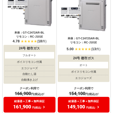
本体：GT-C2472AR-BL
リモコン：RC-J101E
本体：GT-C2472SAR-BL
4.78
18
(
件)
リモコン：RC-J101E
24号
都市ガス
5.00
13
(
件)
フルオート
24号
都市ガス
ボイスリモコン付属
オート
エコジョーズ
ボイスリモコン付属
自動たし湯
エコジョーズ
自動沸き上げ
クーポン利用で
クーポン利用で
154,100
166,900
円(税込)が
円(税込)が
給湯器＋工事＋無料保証
給湯器＋工事＋無料保証
149,100
161,900
円(税込)
円(税込)