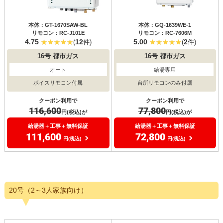
本体：GT-1670SAW-BL
本体：GQ-1639WE-1
リモコン：RC-J101E
リモコン：RC-7606M
4.75
12
5.00
2
(
件)
(
件)
16号
都市ガス
16号
都市ガス
オート
給湯専用
ボイスリモコン付属
台所リモコンのみ付属
クーポン利用で
クーポン利用で
116,600
77,800
円(税込)が
円(税込)が
給湯器＋工事＋無料保証
給湯器＋工事＋無料保証
111,600
72,800
円(税込)
円(税込)
20号（2～3人家族向け）