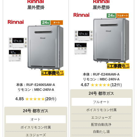
屋外壁掛
屋外壁掛
本体：RUF-E2406AW-A
リモコン：MBC-240V-A
4.67
12
(
件)
本体：RUF-E2406SAW-A
リモコン：MBC-240V-A
24号
都市ガス
4.85
20
(
件)
フルオート
ボイスリモコン付属
24号
都市ガス
エコジョーズ
オート
配管自動洗浄
ボイスリモコン付属
自動たし湯
エコジョーズ