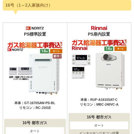
16号（1～2人家族向け）
PS標準設置
PS扉内設置
本体：RUF-A1615SAT-C
本体：GT-1670SAW-PS-BL
リモコン：MBC-240VC-A
リモコン：RC-J101E
16号
都市ガス
16号
都市ガス
オート
オート
インターホンリモコン付属