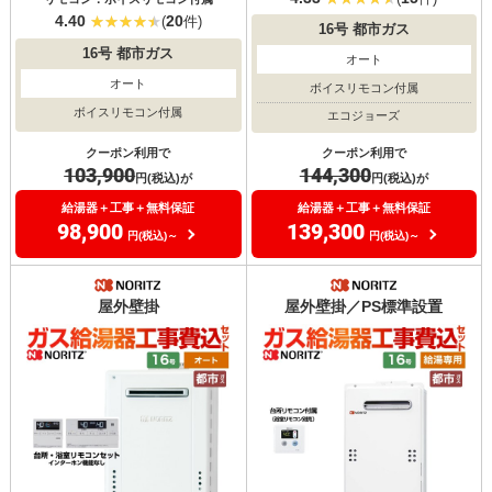
4.40
20
(
件)
16号
都市ガス
16号
都市ガス
オート
オート
ボイスリモコン付属
ボイスリモコン付属
エコジョーズ
クーポン利用で
クーポン利用で
103,900
144,300
円(税込)が
円(税込)が
給湯器＋工事＋無料保証
給湯器＋工事＋無料保証
98,900
139,300
円(税込)～
円(税込)～
屋外壁掛
屋外壁掛／PS標準設置