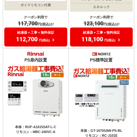
ボイスリモコン付属
エネルック
クーポン利用で
クーポン利用で
117,700
123,100
円(税込)が
円(税込)が
給湯器＋工事＋無料保証
給湯器＋工事＋無料保証
112,700
118,100
円(税込)
円(税込)
PS扉内設置
PS標準設置
本体：RUF-A1615SAT-L-C
本体：GT-1670SAW-PS-BL
リモコン：MBC-240VC-A
リモコン：RC-J101E