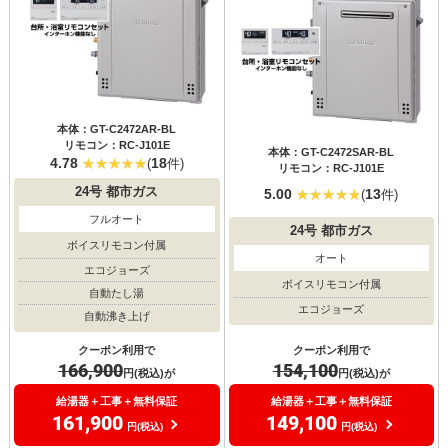
本体：GT-C2472AR-BL
リモコン：RC-J101E
本体：GT-C2472SAR-BL
4.78
18
(
件)
リモコン：RC-J101E
24号
都市ガス
5.00
13
(
件)
フルオート
24号
都市ガス
ボイスリモコン付属
オート
エコジョーズ
ボイスリモコン付属
自動たし湯
エコジョーズ
自動沸き上げ
クーポン利用で
クーポン利用で
154,100
166,900
円(税込)が
円(税込)が
給湯器＋工事＋無料保証
給湯器＋工事＋無料保証
149,100
161,900
円(税込)
円(税込)