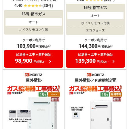
4.40
20
(
件)
16号
都市ガス
16号
都市ガス
オート
オート
ボイスリモコン付属
ボイスリモコン付属
エコジョーズ
クーポン利用で
クーポン利用で
103,900
144,300
円(税込)が
円(税込)が
給湯器＋工事＋無料保証
給湯器＋工事＋無料保証
98,900
139,300
円(税込)～
円(税込)～
屋外壁掛
屋外壁掛／PS標準設置