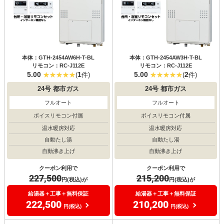
本体：GTH-2454AW6H-T-BL
本体：GTH-2454AW3H-T-BL
リモコン：RC-J112E
リモコン：RC-J112E
5.00
1
5.00
2
(
件)
(
件)
24号
都市ガス
24号
都市ガス
フルオート
フルオート
ボイスリモコン付属
ボイスリモコン付属
温水暖房対応
温水暖房対応
自動たし湯
自動たし湯
自動沸き上げ
自動沸き上げ
クーポン利用で
クーポン利用で
227,500
215,200
円(税込)が
円(税込)が
給湯器＋工事＋無料保証
給湯器＋工事＋無料保証
222,500
210,200
円(税込)
円(税込)