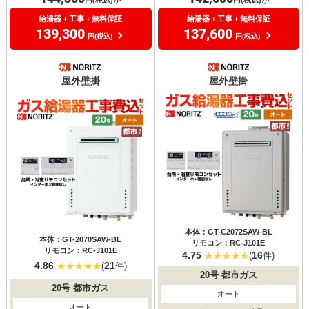
給湯器＋工事＋無料保証
給湯器＋工事＋無料保証
139,300
137,600
円(税込)
円(税込)
屋外壁掛
屋外壁掛
本体：GT-C2072SAW-BL
本体：GT-2070SAW-BL
リモコン：RC-J101E
リモコン：RC-J101E
4.75
16
(
件)
4.86
21
(
件)
20号
都市ガス
20号
都市ガス
オート
オート