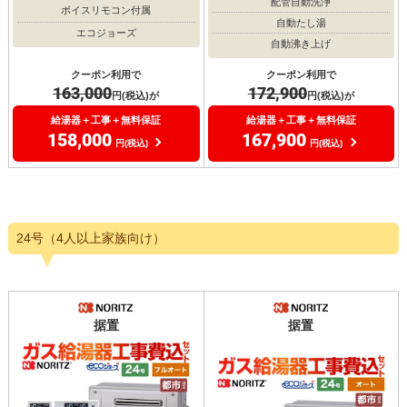
配管自動洗浄
ボイスリモコン付属
自動たし湯
エコジョーズ
自動沸き上げ
クーポン利用で
クーポン利用で
163,000
172,900
円(税込)が
円(税込)が
給湯器＋工事＋無料保証
給湯器＋工事＋無料保証
158,000
167,900
円(税込)
円(税込)
24号（4人以上家族向け）
据置
据置