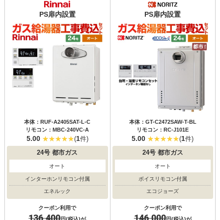
PS扉内設置
PS扉内設置
本体：RUF-A2405SAT-L-C
本体：GT-C2472SAW-T-BL
リモコン：MBC-240VC-A
リモコン：RC-J101E
5.00
1
5.00
1
(
件)
(
件)
24号
都市ガス
24号
都市ガス
オート
オート
インターホンリモコン付属
ボイスリモコン付属
エネルック
エコジョーズ
クーポン利用で
クーポン利用で
136,400
146,000
円(税込)が
円(税込)が