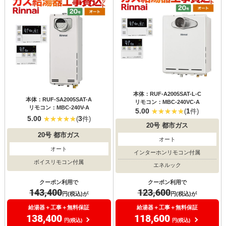
本体：RUF-A2005SAT-L-C
本体：RUF-SA2005SAT-A
リモコン：MBC-240VC-A
リモコン：MBC-240V-A
5.00
1
(
件)
5.00
3
(
件)
20号
都市ガス
20号
都市ガス
オート
オート
インターホンリモコン付属
ボイスリモコン付属
エネルック
クーポン利用で
クーポン利用で
143,400
123,600
円(税込)が
円(税込)が
給湯器＋工事＋無料保証
給湯器＋工事＋無料保証
138,400
118,600
円(税込)
円(税込)