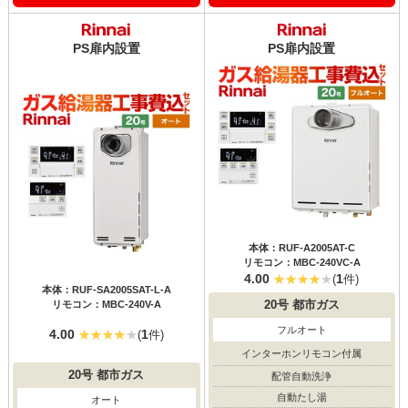
PS扉内設置
PS扉内設置
本体：RUF-A2005AT-C
リモコン：MBC-240VC-A
4.00
1
(
件)
本体：RUF-SA2005SAT-L-A
リモコン：MBC-240V-A
20号
都市ガス
フルオート
4.00
1
(
件)
インターホンリモコン付属
20号
都市ガス
配管自動洗浄
自動たし湯
オート