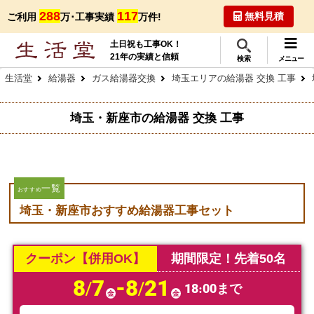
288
117
無料見積
ご利用
万･工事実績
万件!
土日祝も工事OK！
21年の実績と信頼
検索
メニュー
生活堂
給湯器
ガス給湯器交換
埼玉エリアの給湯器 交換 工事
埼玉・新座市の給湯器 交換 工事
一覧
おすすめ
埼玉・新座市おすすめ給湯器工事セット
クーポン【併用OK】
期間限定！先着50名
8/7
-8/21
18:00まで
金
金