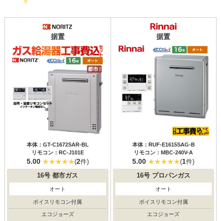
据置
据置
本体：GT-C1672SAR-BL
本体：RUF-E1615SAG-B
リモコン：RC-J101E
リモコン：MBC-240V-A
5.00
2
5.00
1
(
件)
(
件)
16号
都市ガス
16号
プロパンガス
オート
オート
ボイスリモコン付属
ボイスリモコン付属
エコジョーズ
エコジョーズ