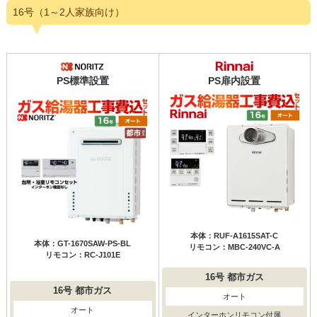
16号（1～2人家族向け）
PS標準設置
PS扉内設置
本体：RUF-A1615SAT-C
本体：GT-1670SAW-PS-BL
リモコン：MBC-240VC-A
リモコン：RC-J101E
16号
都市ガス
16号
都市ガス
オート
オート
インターホンリモコン付属