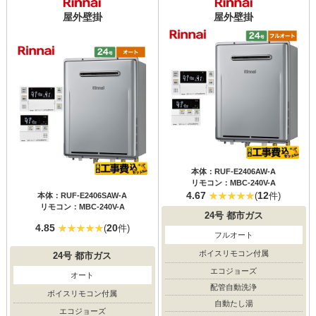
屋外壁掛
屋外壁掛
本体：RUF-E2406AW-A
リモコン：MBC-240V-A
4.67
12
(
件)
本体：RUF-E2406SAW-A
リモコン：MBC-240V-A
24号
都市ガス
4.85
20
(
件)
フルオート
ボイスリモコン付属
24号
都市ガス
エコジョーズ
オート
配管自動洗浄
ボイスリモコン付属
自動たし湯
エコジョーズ