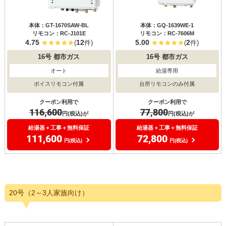
本体：GT-1670SAW-BL
本体：GQ-1639WE-1
リモコン：RC-J101E
リモコン：RC-7606M
4.75
12
5.00
2
(
件)
(
件)
16号
都市ガス
16号
都市ガス
オート
給湯専用
ボイスリモコン付属
台所リモコンのみ付属
クーポン利用で
クーポン利用で
116,600
77,800
円(税込)が
円(税込)が
給湯器＋工事＋無料保証
給湯器＋工事＋無料保証
111,600
72,800
円(税込)
円(税込)
20号（2～3人家族向け）