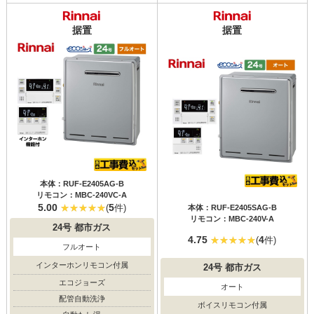
据置
据置
本体：RUF-E2405AG-B
リモコン：MBC-240VC-A
5.00
5
(
件)
本体：RUF-E2405SAG-B
リモコン：MBC-240V-A
24号
都市ガス
4.75
4
(
件)
フルオート
インターホンリモコン付属
24号
都市ガス
エコジョーズ
オート
配管自動洗浄
ボイスリモコン付属