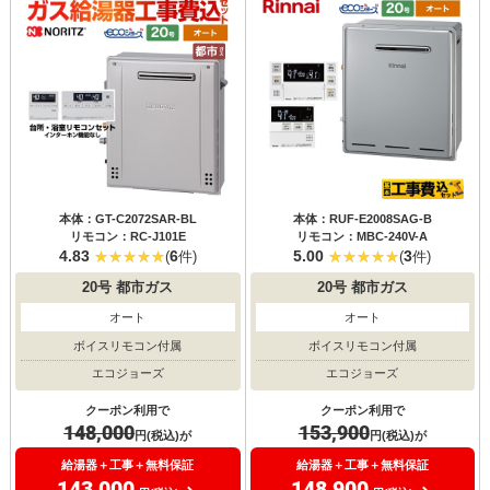
本体：GT-C2072SAR-BL
本体：RUF-E2008SAG-B
リモコン：RC-J101E
リモコン：MBC-240V-A
4.83
6
5.00
3
(
件)
(
件)
20号
都市ガス
20号
都市ガス
オート
オート
ボイスリモコン付属
ボイスリモコン付属
エコジョーズ
エコジョーズ
クーポン利用で
クーポン利用で
148,000
153,900
円(税込)が
円(税込)が
給湯器＋工事＋無料保証
給湯器＋工事＋無料保証
143,000
148,900