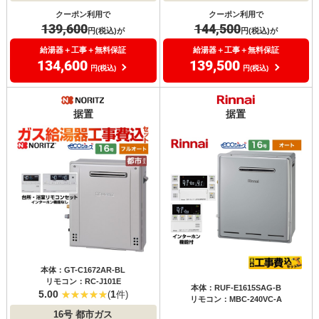
クーポン利用で
クーポン利用で
139,600
144,500
円(税込)が
円(税込)が
給湯器＋工事＋無料保証
給湯器＋工事＋無料保証
134,600
139,500
円(税込)
円(税込)
据置
据置
本体：GT-C1672AR-BL
リモコン：RC-J101E
本体：RUF-E1615SAG-B
5.00
1
(
件)
リモコン：MBC-240VC-A
16号
都市ガス