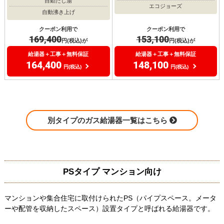
自動たし湯
エコジョーズ
自動沸き上げ
クーポン利用で
クーポン利用で
169,400
153,100
円(税込)が
円(税込)が
給湯器＋工事＋無料保証
給湯器＋工事＋無料保証
164,400
148,100
円(税込)
円(税込)
別タイプのガス給湯器一覧はこちら
PSタイプ マンション向け
マンションや集合住宅に取付けられたPS（パイプスペース。メータ
ーや配管を収納したスペース）設置タイプと呼ばれる給湯器です。