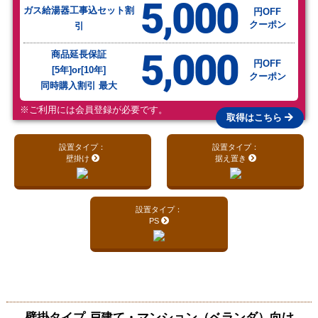
5,000
ガス給湯器工事込セット割
円OFF
クーポン
引
5,000
商品延長保証
円OFF
[5年]or[10年]
クーポン
同時購入割引 最大
※ご利用には会員登録が必要です。
取得はこちら
設置タイプ：
設置タイプ：
壁掛け
据え置き
設置タイプ：
PS
壁掛タイプ 戸建て・マンション（ベランダ）向け