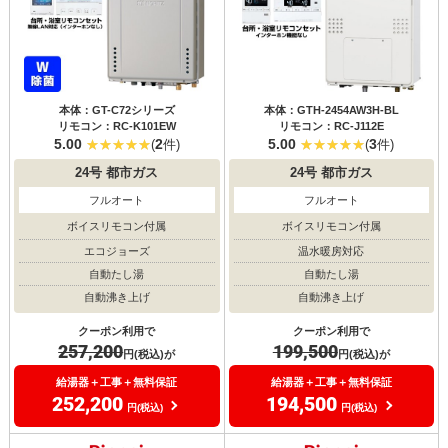
本体：GT-C72シリーズ
本体：GTH-2454AW3H-BL
リモコン：RC-K101EW
リモコン：RC-J112E
5.00
2
5.00
3
(
件)
(
件)
24号
都市ガス
24号
都市ガス
フルオート
フルオート
ボイスリモコン付属
ボイスリモコン付属
エコジョーズ
温水暖房対応
自動たし湯
自動たし湯
自動沸き上げ
自動沸き上げ
クーポン利用で
クーポン利用で
257,200
199,500
円(税込)が
円(税込)が
給湯器＋工事＋無料保証
給湯器＋工事＋無料保証
252,200
194,500
円(税込)
円(税込)