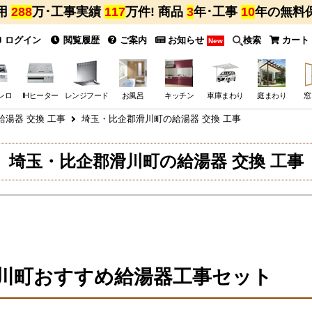
用
288
万･工事実績
117
万件! 商品
3
年･工事
10
年の無料
ログイン
閲覧履歴
ご案内
お知らせ
検索
カート
New
ンロ
IHヒーター
レンジフード
お風呂
キッチン
車庫まわり
庭まわり
窓
湯器 交換 工事
埼玉・比企郡滑川町の給湯器 交換 工事
埼玉・比企郡滑川町の給湯器 交換 工事
川町おすすめ給湯器工事セット