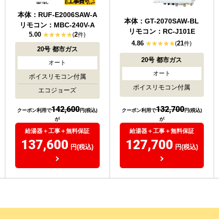
本体：RUF-E2006SAW-A
本体：GT-2070SAW-BL
リモコン：MBC-240V-A
リモコン：RC-J101E
5.00
2
(
件)
4.86
21
(
件)
20号
都市ガス
20号
都市ガス
オート
オート
ボイスリモコン付属
ボイスリモコン付属
エコジョーズ
132,700
142,600
クーポン利用で
円(税込)
クーポン利用で
円(税込)
が
が
給湯器＋工事＋無料保証
給湯器＋工事＋無料保証
127,700
137,600
円(税込)
円(税込)
）