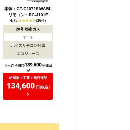
本体：GT-C2072SAW-BL
リモコン：RC-J101E
4.75
16
(
件)
20号
都市ガス
オート
ボイスリモコン付属
エコジョーズ
139,600
クーポン利用で
円(税込)
が
給湯器＋工事＋無料保証
134,600
円(税込)