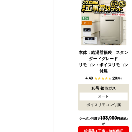
本体：給湯器福袋 スタン
ダードグレード
リモコン：ボイスリモコン
付属
4.40
20
(
件)
16号
都市ガス
オート
ボイスリモコン付属
103,900
クーポン利用で
円(税込)
が
給湯器＋工事＋無料保証