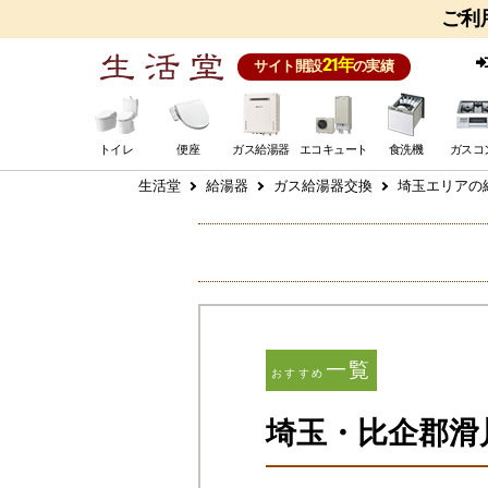
ご利
21年
サイト開設
の実績
トイレ
便座
ガス給湯器
エコキュート
食洗機
ガスコ
生活堂
給湯器
ガス給湯器交換
埼玉エリアの給
一覧
おすすめ
埼玉・比企郡滑