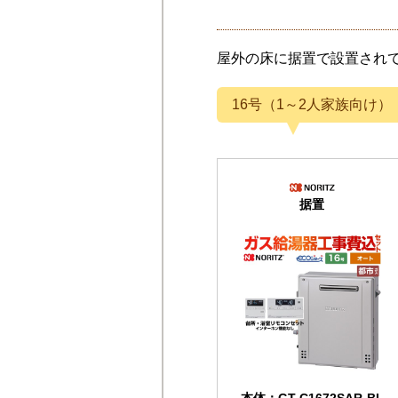
屋外の床に据置で設置され
16号（1～2人家族向け）
据置
本体：GT-C1672SAR-BL