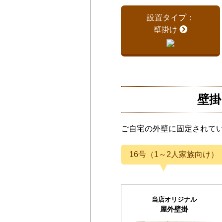
設置タイプ：
壁掛け
壁掛
ご自宅の外壁に固定されて
16号（1～2人家族向け）
当店オリジナル
屋外壁掛