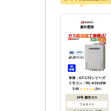
屋外壁掛
本体：GT-C72シリーズ
リモコン：RC-K101EW
5.00
2
(
件)
24号
都市ガス
フルオート