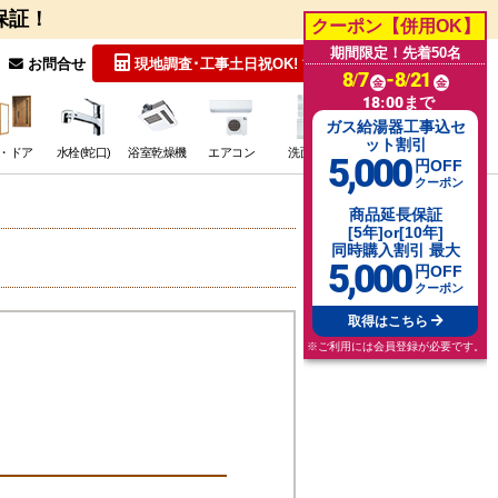
保証！
クーポン【併用OK】
期間限定！先着50名
無料見積
お問合せ
現地調査･工事
土日祝OK!
8/7
-8/21
金
金
18:00まで
ガス給湯器工事込セ
ット割引
・ドア
水栓(蛇口)
浴室乾燥機
エアコン
洗面台
その他･特価
5,000
円OFF
クーポン
商品延長保証
[5年]or[10年]
同時購入割引 最大
5,000
円OFF
クーポン
取得はこちら
※ご利用には会員登録が必要です。