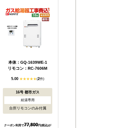
本体：GQ-1639WE-1
リモコン：RC-7606M
5.00
2
(
件)
16号
都市ガス
給湯専用
台所リモコンのみ付属
77,800
クーポン利用で
円(税込)が