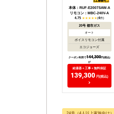
本体：RUF-E2007SAW-A
リモコン：MBC-240V-A
4.75
4
(
件)
20号
都市ガス
オート
ボイスリモコン付属
エコジョーズ
144,300
クーポン利用で
円(税込)
が
給湯器＋工事＋無料保証
139,300
円(税込)
24号（4人以上家族向け