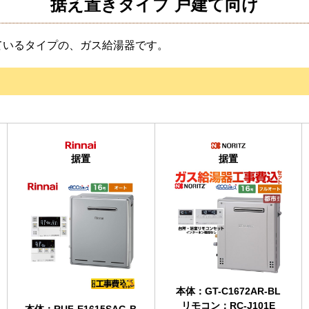
据え置きタイプ 戸建て向け
ているタイプの、ガス給湯器です。
据置
据置
本体：GT-C1672AR-BL
リモコン：RC-J101E
本体：RUF-E1615SAG-B