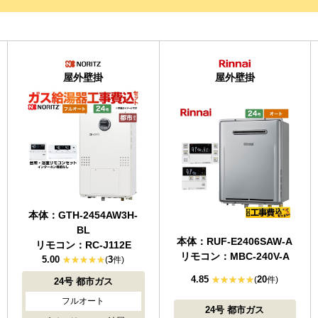
屋外壁掛
屋外壁掛
本体：GTH-2454AW3H-
BL
本体：RUF-E2406SAW-A
リモコン：RC-J112E
リモコン：MBC-240V-A
5.00
3
(
件)
4.85
20
(
件)
24号
都市ガス
フルオート
24号
都市ガス