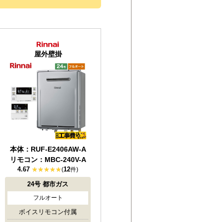
屋外壁掛
本体：RUF-E2406AW-A
リモコン：MBC-240V-A
4.67
12
(
件)
24号
都市ガス
フルオート
ボイスリモコン付属