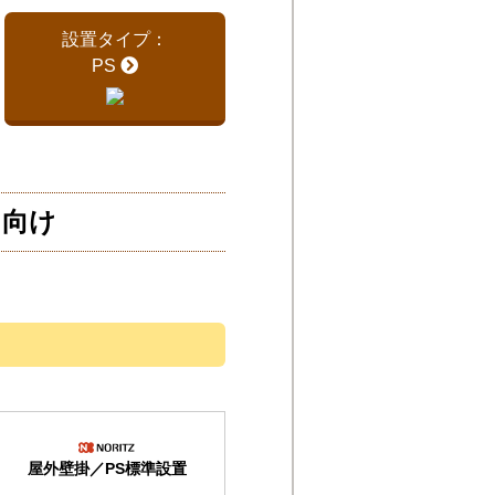
設置タイプ：
PS
）向け
屋外壁掛／PS標準設置