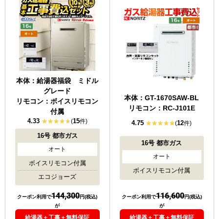
本体：給湯器福袋 ミドル
グレード
本体：GT-1670SAW-BL
リモコン：ボイスリモコン
リモコン：RC-J101E
付属
4.33
15
(
件)
4.75
12
(
件)
16号
都市ガス
16号
都市ガス
オート
オート
ボイスリモコン付属
ボイスリモコン付属
エコジョーズ
144,300
116,600
クーポン利用で
円(税込)
クーポン利用で
円(税込)
が
が
給湯器＋工事＋無料保証
給湯器＋工事＋無料保証