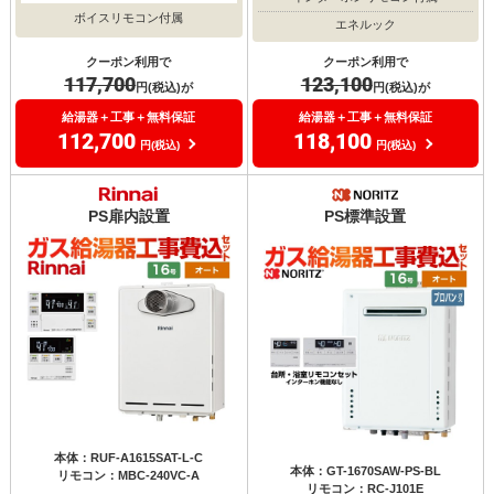
ボイスリモコン付属
エネルック
クーポン利用で
クーポン利用で
117,700
123,100
円(税込)が
円(税込)が
給湯器＋工事＋無料保証
給湯器＋工事＋無料保証
112,700
118,100
円(税込)
円(税込)
PS扉内設置
PS標準設置
本体：RUF-A1615SAT-L-C
本体：GT-1670SAW-PS-BL
リモコン：MBC-240VC-A
リモコン：RC-J101E