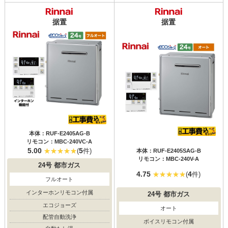
据置
据置
本体：RUF-E2405AG-B
リモコン：MBC-240VC-A
5.00
5
(
件)
本体：RUF-E2405SAG-B
リモコン：MBC-240V-A
24号
都市ガス
4.75
4
(
件)
フルオート
インターホンリモコン付属
24号
都市ガス
エコジョーズ
オート
配管自動洗浄
ボイスリモコン付属