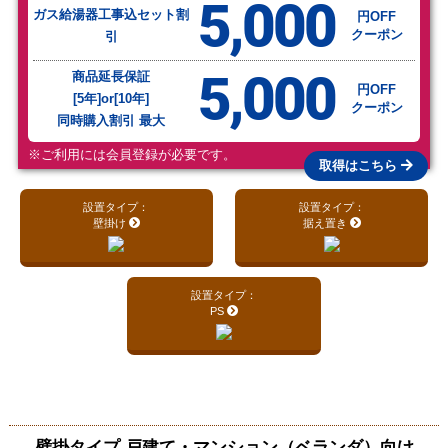
5,000
ガス給湯器工事込セット割
円OFF
クーポン
引
5,000
商品延長保証
円OFF
[5年]or[10年]
クーポン
同時購入割引 最大
※ご利用には会員登録が必要です。
取得はこちら
設置タイプ：
設置タイプ：
壁掛け
据え置き
設置タイプ：
PS
壁掛タイプ 戸建て・マンション（ベランダ）向け