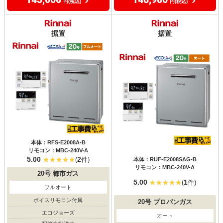
円(税込)
円(税込)
据置
据置
本体：RFS-E2008A-B
リモコン：MBC-240V-A
5.00
2
(
件)
本体：RUF-E2008SAG-B
リモコン：MBC-240V-A
20号
都市ガス
5.00
1
(
件)
フルオート
ボイスリモコン付属
20号
プロパンガス
エコジョーズ
オート