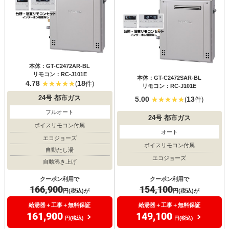
本体：GT-C2472AR-BL
リモコン：RC-J101E
本体：GT-C2472SAR-BL
4.78
18
(
件)
リモコン：RC-J101E
24号
都市ガス
5.00
13
(
件)
フルオート
24号
都市ガス
ボイスリモコン付属
オート
エコジョーズ
ボイスリモコン付属
自動たし湯
エコジョーズ
自動沸き上げ
クーポン利用で
クーポン利用で
154,100
166,900
円(税込)が
円(税込)が
給湯器＋工事＋無料保証
給湯器＋工事＋無料保証
149,100
161,900
円(税込)
円(税込)