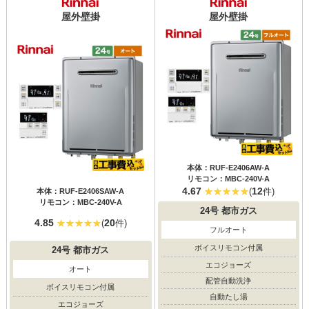
屋外壁掛
屋外壁掛
本体：RUF-E2406AW-A
リモコン：MBC-240V-A
4.67
12
(
件)
本体：RUF-E2406SAW-A
リモコン：MBC-240V-A
24号
都市ガス
4.85
20
(
件)
フルオート
ボイスリモコン付属
24号
都市ガス
エコジョーズ
オート
配管自動洗浄
ボイスリモコン付属
自動たし湯
エコジョーズ