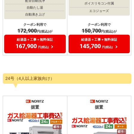
配管自動洗浄
ボイスリモコン付属
自動たし湯
エコジョーズ
自動沸き上げ
クーポン利用で
クーポン利用で
172,900
150,700
円(税込)が
円(税込)が
給湯器＋工事＋無料保証
給湯器＋工事＋無料保証
167,900
145,700
円(税込)
円(税込)
24号（4人以上家族向け）
据置
据置