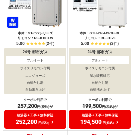
本体：GT-C72シリーズ
本体：GTH-2454AW3H-BL
リモコン：RC-K101EW
リモコン：RC-J112E
5.00
2
5.00
3
(
件)
(
件)
24号
都市ガス
24号
都市ガス
フルオート
フルオート
ボイスリモコン付属
ボイスリモコン付属
エコジョーズ
温水暖房対応
自動たし湯
自動たし湯
自動沸き上げ
自動沸き上げ
クーポン利用で
クーポン利用で
257,200
199,500
円(税込)が
円(税込)が
給湯器＋工事＋無料保証
給湯器＋工事＋無料保証
252,200
194,500
円(税込)
円(税込)