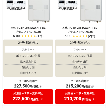
本体：GTH-2454AW6H-T-BL
本体：GTH-2454AW3H-T-BL
リモコン：RC-J112E
リモコン：RC-J112E
5.00
1
5.00
2
(
件)
(
件)
24号
都市ガス
24号
都市ガス
フルオート
フルオート
ボイスリモコン付属
ボイスリモコン付属
温水暖房対応
温水暖房対応
自動たし湯
自動たし湯
自動沸き上げ
自動沸き上げ
クーポン利用で
クーポン利用で
227,500
215,200
円(税込)が
円(税込)が
給湯器＋工事＋無料保証
給湯器＋工事＋無料保証
222,500
210,200
円(税込)
円(税込)