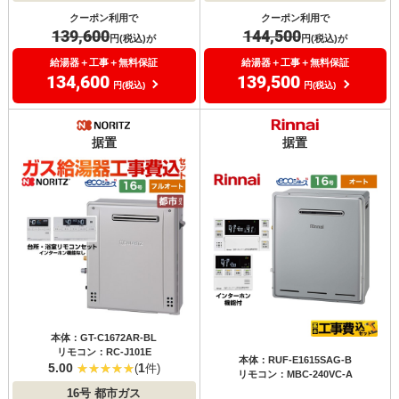
クーポン利用で
クーポン利用で
139,600
144,500
円(税込)が
円(税込)が
給湯器＋工事＋無料保証
給湯器＋工事＋無料保証
134,600
139,500
円(税込)
円(税込)
据置
据置
本体：GT-C1672AR-BL
リモコン：RC-J101E
本体：RUF-E1615SAG-B
5.00
1
(
件)
リモコン：MBC-240VC-A
16号
都市ガス