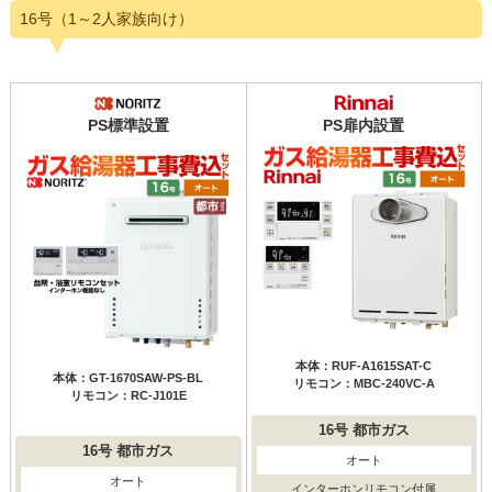
16号（1～2人家族向け）
PS標準設置
PS扉内設置
本体：RUF-A1615SAT-C
本体：GT-1670SAW-PS-BL
リモコン：MBC-240VC-A
リモコン：RC-J101E
16号
都市ガス
16号
都市ガス
オート
オート
インターホンリモコン付属