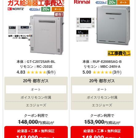
本体：GT-C2072SAR-BL
本体：RUF-E2008SAG-B
リモコン：RC-J101E
リモコン：MBC-240V-A
4.83
6
5.00
3
(
件)
(
件)
20号
都市ガス
20号
都市ガス
オート
オート
ボイスリモコン付属
ボイスリモコン付属
エコジョーズ
エコジョーズ
クーポン利用で
クーポン利用で
148,000
153,900
円(税込)が
円(税込)が
給湯器＋工事＋無料保証
給湯器＋工事＋無料保証
143,000
148,900