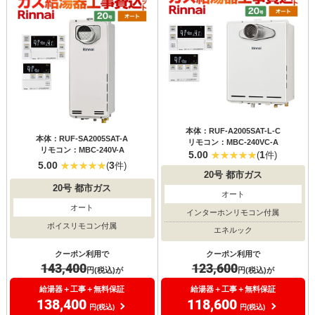
本体：RUF-A2005SAT-L-C
本体：RUF-SA2005SAT-A
リモコン：MBC-240VC-A
リモコン：MBC-240V-A
5.00
1
(
件)
5.00
3
(
件)
20号
都市ガス
20号
都市ガス
オート
オート
インターホンリモコン付属
ボイスリモコン付属
エネルック
クーポン利用で
クーポン利用で
143,400
123,600
円(税込)が
円(税込)が
給湯器＋工事＋無料保証
給湯器＋工事＋無料保証
138,400
118,600
円(税込)
円(税込)