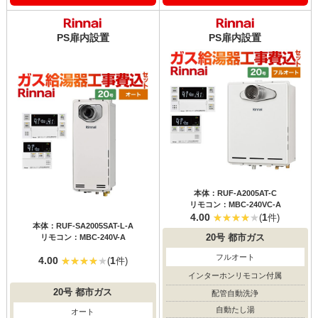
PS扉内設置
PS扉内設置
本体：RUF-A2005AT-C
リモコン：MBC-240VC-A
4.00
1
(
件)
本体：RUF-SA2005SAT-L-A
リモコン：MBC-240V-A
20号
都市ガス
フルオート
4.00
1
(
件)
インターホンリモコン付属
20号
都市ガス
配管自動洗浄
自動たし湯
オート