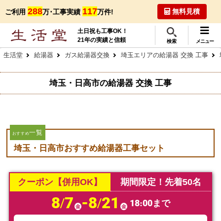
288
117
無料見積
ご利用
万･工事実績
万件!
土日祝も工事OK！
21年の実績と信頼
検索
メニュー
生活堂
給湯器
ガス給湯器交換
埼玉エリアの給湯器 交換 工事
埼玉・日高市の給湯器 交換 工事
一覧
おすすめ
埼玉・日高市おすすめ給湯器工事セット
クーポン【併用OK】
期間限定！先着50名
8/7
-8/21
18:00まで
金
金