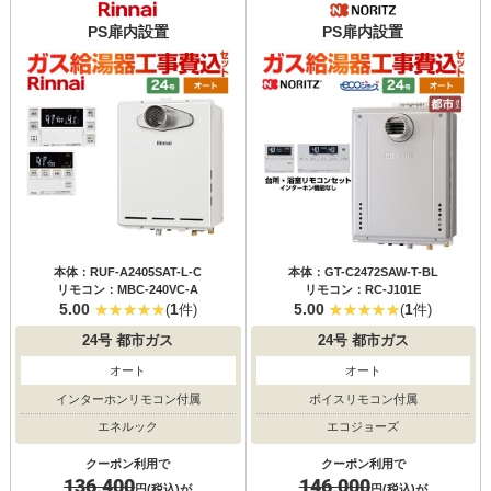
PS扉内設置
PS扉内設置
本体：RUF-A2405SAT-L-C
本体：GT-C2472SAW-T-BL
リモコン：MBC-240VC-A
リモコン：RC-J101E
5.00
1
5.00
1
(
件)
(
件)
24号
都市ガス
24号
都市ガス
オート
オート
インターホンリモコン付属
ボイスリモコン付属
エネルック
エコジョーズ
クーポン利用で
クーポン利用で
136,400
146,000
円(税込)が
円(税込)が