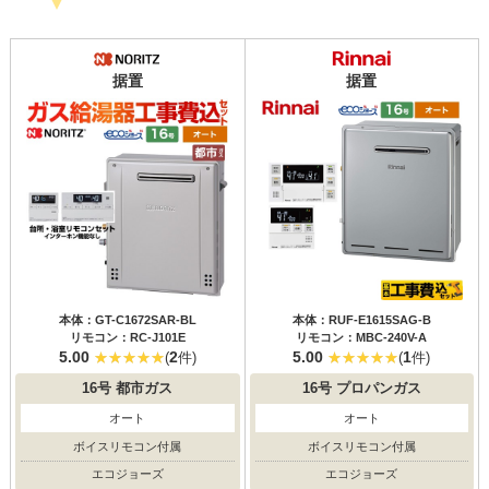
据置
据置
本体：GT-C1672SAR-BL
本体：RUF-E1615SAG-B
リモコン：RC-J101E
リモコン：MBC-240V-A
5.00
2
5.00
1
(
件)
(
件)
16号
都市ガス
16号
プロパンガス
オート
オート
ボイスリモコン付属
ボイスリモコン付属
エコジョーズ
エコジョーズ