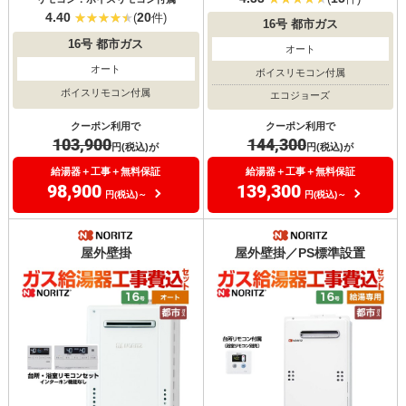
4.40
20
(
件)
16号
都市ガス
16号
都市ガス
オート
オート
ボイスリモコン付属
ボイスリモコン付属
エコジョーズ
クーポン利用で
クーポン利用で
103,900
144,300
円(税込)が
円(税込)が
給湯器＋工事＋無料保証
給湯器＋工事＋無料保証
98,900
139,300
円(税込)～
円(税込)～
屋外壁掛
屋外壁掛／PS標準設置