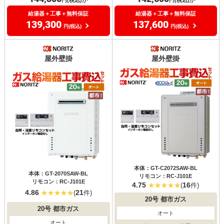
給湯器＋工事＋無料保証
給湯器＋工事＋無料保証
139,300
137,600
円(税込)
円(税込)
屋外壁掛
屋外壁掛
本体：GT-C2072SAW-BL
本体：GT-2070SAW-BL
リモコン：RC-J101E
リモコン：RC-J101E
4.75
16
(
件)
4.86
21
(
件)
20号
都市ガス
20号
都市ガス
オート
オート