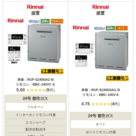
据置
据置
本体：RUF-E2405AG-B
リモコン：MBC-240VC-A
5.00
5
(
件)
本体：RUF-E2405SAG-B
リモコン：MBC-240V-A
24号
都市ガス
4.75
4
(
件)
フルオート
インターホンリモコン付属
24号
都市ガス
エコジョーズ
オート
配管自動洗浄
ボイスリモコン付属