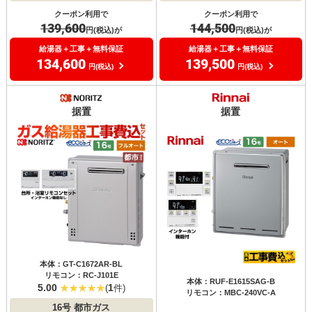
クーポン利用で
クーポン利用で
139,600
144,500
円(税込)が
円(税込)が
給湯器＋工事＋無料保証
給湯器＋工事＋無料保証
134,600
139,500
円(税込)
円(税込)
据置
据置
本体：GT-C1672AR-BL
リモコン：RC-J101E
本体：RUF-E1615SAG-B
5.00
1
(
件)
リモコン：MBC-240VC-A
16号
都市ガス