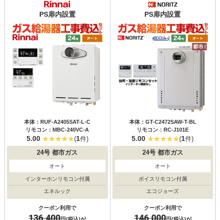
PS扉内設置
PS扉内設置
本体：RUF-A2405SAT-L-C
本体：GT-C2472SAW-T-BL
リモコン：MBC-240VC-A
リモコン：RC-J101E
5.00
1
5.00
1
(
件)
(
件)
24号
都市ガス
24号
都市ガス
オート
オート
インターホンリモコン付属
ボイスリモコン付属
エネルック
エコジョーズ
クーポン利用で
クーポン利用で
136,400
146,000
円(税込)が
円(税込)が