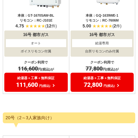
本体：GT-1670SAW-BL
本体：GQ-1639WE-1
リモコン：RC-J101E
リモコン：RC-7606M
4.75
12
5.00
2
(
件)
(
件)
16号
都市ガス
16号
都市ガス
オート
給湯専用
ボイスリモコン付属
台所リモコンのみ付属
クーポン利用で
クーポン利用で
116,600
77,800
円(税込)が
円(税込)が
給湯器＋工事＋無料保証
給湯器＋工事＋無料保証
111,600
72,800
円(税込)
円(税込)
20号（2～3人家族向け）