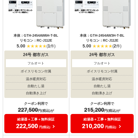
本体：GTH-2454AW6H-T-BL
本体：GTH-2454AW3H-T-BL
リモコン：RC-J112E
リモコン：RC-J112E
5.00
1
5.00
2
(
件)
(
件)
24号
都市ガス
24号
都市ガス
フルオート
フルオート
ボイスリモコン付属
ボイスリモコン付属
温水暖房対応
温水暖房対応
自動たし湯
自動たし湯
自動沸き上げ
自動沸き上げ
クーポン利用で
クーポン利用で
227,500
215,200
円(税込)が
円(税込)が
給湯器＋工事＋無料保証
給湯器＋工事＋無料保証
222,500
210,200
円(税込)
円(税込)