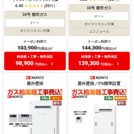
4.40
20
(
件)
16号
都市ガス
16号
都市ガス
オート
オート
ボイスリモコン付属
ボイスリモコン付属
エコジョーズ
クーポン利用で
クーポン利用で
103,900
144,300
円(税込)が
円(税込)が
給湯器＋工事＋無料保証
給湯器＋工事＋無料保証
98,900
139,300
円(税込)～
円(税込)～
屋外壁掛
屋外壁掛／PS標準設置