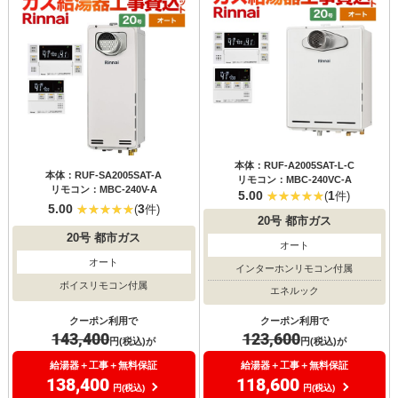
本体：RUF-A2005SAT-L-C
本体：RUF-SA2005SAT-A
リモコン：MBC-240VC-A
リモコン：MBC-240V-A
5.00
1
(
件)
5.00
3
(
件)
20号
都市ガス
20号
都市ガス
オート
オート
インターホンリモコン付属
ボイスリモコン付属
エネルック
クーポン利用で
クーポン利用で
143,400
123,600
円(税込)が
円(税込)が
給湯器＋工事＋無料保証
給湯器＋工事＋無料保証
138,400
118,600
円(税込)
円(税込)