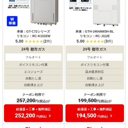
本体：GT-C72シリーズ
本体：GTH-2454AW3H-BL
リモコン：RC-K101EW
リモコン：RC-J112E
5.00
2
5.00
3
(
件)
(
件)
24号
都市ガス
24号
都市ガス
フルオート
フルオート
ボイスリモコン付属
ボイスリモコン付属
エコジョーズ
温水暖房対応
自動たし湯
自動たし湯
自動沸き上げ
自動沸き上げ
クーポン利用で
クーポン利用で
257,200
199,500
円(税込)が
円(税込)が
給湯器＋工事＋無料保証
給湯器＋工事＋無料保証
252,200
194,500
円(税込)
円(税込)