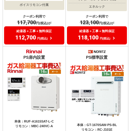
ボイスリモコン付属
エネルック
クーポン利用で
クーポン利用で
117,700
123,100
円(税込)が
円(税込)が
給湯器＋工事＋無料保証
給湯器＋工事＋無料保証
112,700
118,100
円(税込)
円(税込)
PS扉内設置
PS標準設置
本体：RUF-A1615SAT-L-C
本体：GT-1670SAW-PS-BL
リモコン：MBC-240VC-A
リモコン：RC-J101E