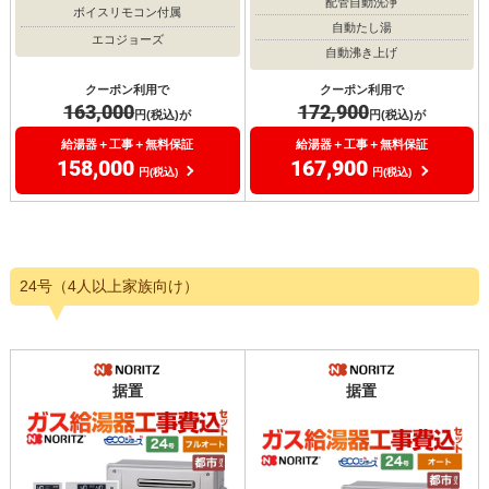
配管自動洗浄
ボイスリモコン付属
自動たし湯
エコジョーズ
自動沸き上げ
クーポン利用で
クーポン利用で
163,000
172,900
円(税込)が
円(税込)が
給湯器＋工事＋無料保証
給湯器＋工事＋無料保証
158,000
167,900
円(税込)
円(税込)
24号（4人以上家族向け）
据置
据置