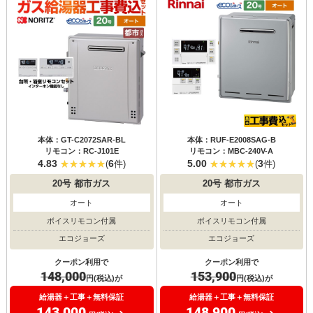
本体：GT-C2072SAR-BL
本体：RUF-E2008SAG-B
リモコン：RC-J101E
リモコン：MBC-240V-A
4.83
6
5.00
3
(
件)
(
件)
20号
都市ガス
20号
都市ガス
オート
オート
ボイスリモコン付属
ボイスリモコン付属
エコジョーズ
エコジョーズ
クーポン利用で
クーポン利用で
148,000
153,900
円(税込)が
円(税込)が
給湯器＋工事＋無料保証
給湯器＋工事＋無料保証
143,000
148,900