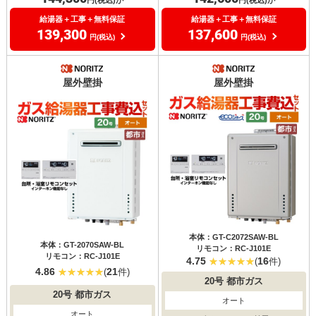
給湯器＋工事＋無料保証
給湯器＋工事＋無料保証
139,300
137,600
円(税込)
円(税込)
屋外壁掛
屋外壁掛
本体：GT-C2072SAW-BL
本体：GT-2070SAW-BL
リモコン：RC-J101E
リモコン：RC-J101E
4.75
16
(
件)
4.86
21
(
件)
20号
都市ガス
20号
都市ガス
オート
オート