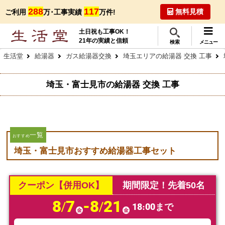
288
117
無料見積
ご利用
万･工事実績
万件!
土日祝も工事OK！
21年の実績と信頼
検索
メニュー
生活堂
給湯器
ガス給湯器交換
埼玉エリアの給湯器 交換 工事
埼玉・富士見市の給湯器 交換 工事
一覧
おすすめ
埼玉・富士見市おすすめ給湯器工事セット
クーポン【併用OK】
期間限定！先着50名
8/7
-8/21
18:00まで
金
金