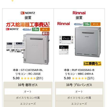
据置
据置
本体：GT-C1672SAR-BL
本体：RUF-E1615SAG-B
リモコン：RC-J101E
リモコン：MBC-240V-A
5.00
2
5.00
1
(
件)
(
件)
16号
都市ガス
16号
プロパンガス
オート
オート
ボイスリモコン付属
ボイスリモコン付属
エコジョーズ
エコジョーズ