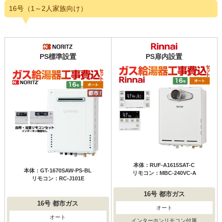
16号（1～2人家族向け）
PS標準設置
PS扉内設置
本体：RUF-A1615SAT-C
本体：GT-1670SAW-PS-BL
リモコン：MBC-240VC-A
リモコン：RC-J101E
16号
都市ガス
16号
都市ガス
オート
オート
インターホンリモコン付属