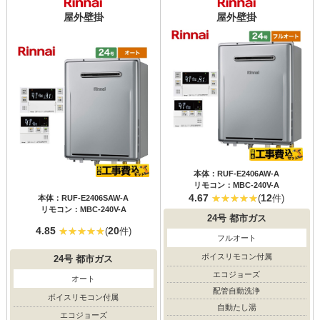
屋外壁掛
屋外壁掛
本体：RUF-E2406AW-A
リモコン：MBC-240V-A
4.67
12
(
件)
本体：RUF-E2406SAW-A
リモコン：MBC-240V-A
24号
都市ガス
4.85
20
(
件)
フルオート
ボイスリモコン付属
24号
都市ガス
エコジョーズ
オート
配管自動洗浄
ボイスリモコン付属
自動たし湯
エコジョーズ