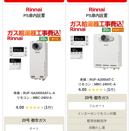
PS扉内設置
PS扉内設置
本体：RUF-A2005AT-C
リモコン：MBC-240VC-A
4.00
1
(
件)
本体：RUF-SA2005SAT-L-A
リモコン：MBC-240V-A
20号
都市ガス
フルオート
4.00
1
(
件)
インターホンリモコン付属
20号
都市ガス
配管自動洗浄
自動たし湯
オート