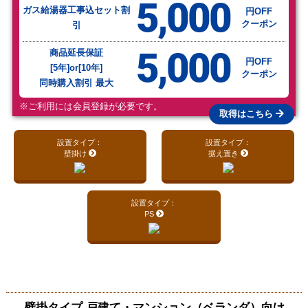
5,000
ガス給湯器工事込セット割
円OFF
クーポン
引
5,000
商品延長保証
円OFF
[5年]or[10年]
クーポン
同時購入割引 最大
※ご利用には会員登録が必要です。
取得はこちら
設置タイプ：
設置タイプ：
壁掛け
据え置き
設置タイプ：
PS
壁掛タイプ 戸建て・マンション（ベランダ）向け