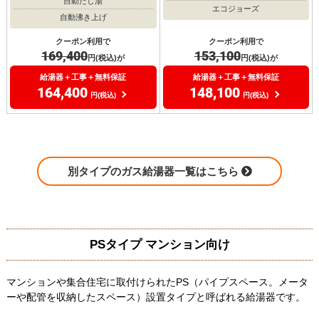
自動たし湯
エコジョーズ
自動沸き上げ
クーポン利用で
クーポン利用で
169,400
153,100
円(税込)が
円(税込)が
給湯器＋工事＋無料保証
給湯器＋工事＋無料保証
164,400
148,100
円(税込)
円(税込)
別タイプのガス給湯器一覧はこちら
PSタイプ マンション向け
マンションや集合住宅に取付けられたPS（パイプスペース。メータ
ーや配管を収納したスペース）設置タイプと呼ばれる給湯器です。