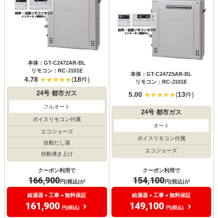
本体：GT-C2472AR-BL
リモコン：RC-J101E
本体：GT-C2472SAR-BL
4.78
18
(
件)
リモコン：RC-J101E
24号
都市ガス
5.00
13
(
件)
フルオート
24号
都市ガス
ボイスリモコン付属
オート
エコジョーズ
ボイスリモコン付属
自動たし湯
エコジョーズ
自動沸き上げ
クーポン利用で
クーポン利用で
154,100
166,900
円(税込)が
円(税込)が
給湯器＋工事＋無料保証
給湯器＋工事＋無料保証
149,100
161,900
円(税込)
円(税込)