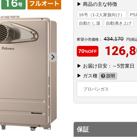
▶ 商品の主な特徴
16号（1-2人家族向け）
P
自動たし湯
自動沸き上げ
434,170
希望小売価格：
円(税
126,
70
%OFF
▶ お届け目安：～5営業日
▶ ガス種
説明
プロパンガス
保証