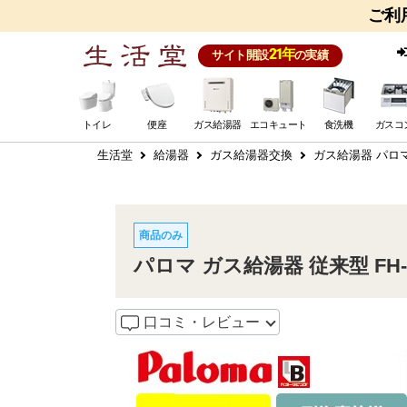
ご利
21年
サイト開設
の実績
トイレ
便座
ガス給湯器
エコキュート
食洗機
ガスコ
生活堂
給湯器
ガス給湯器交換
ガス給湯器 パロ
商品のみ
パロマ ガス給湯器 従来型 FH-16
口コミ・レビュー