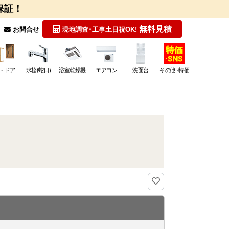
保証！
無料見積
お問合せ
現地調査･工事
土日祝OK!
・ドア
水栓(蛇口)
浴室乾燥機
エアコン
洗面台
その他･特価