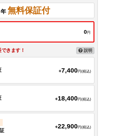
3
無料保証付
年
0
円
長できます！
説明
7,400
証
+
円(税込)
18,400
証
+
円(税込)
22,900
+
円(税込)
証