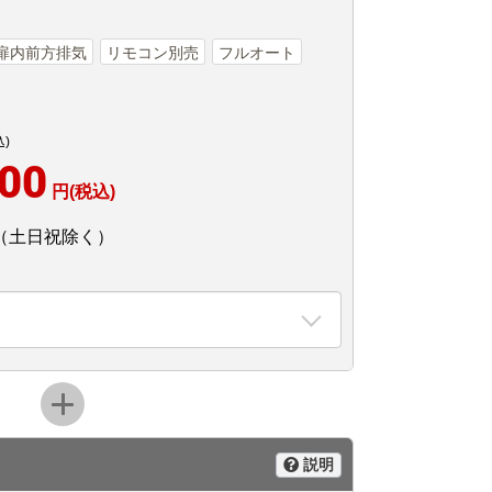
S扉内前方排気
リモコン別売
フルオート
込)
800
円(税込)
（土日祝除く）
説明