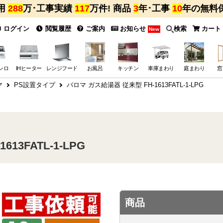
用
288
万･工事実績
117
万件! 商品
3
年･工事
10
年の無料
ログイン
閲覧履歴
ご案内
お知らせ
検索
カート
New
ンロ
IHヒーター
レンジフード
お風呂
キッチン
車庫まわり
庭まわり
窓
マ
PS設置タイプ
パロマ ガス給湯器 従来型 FH-1613FATL-1-LPG
13FATL-1-LPG
商品