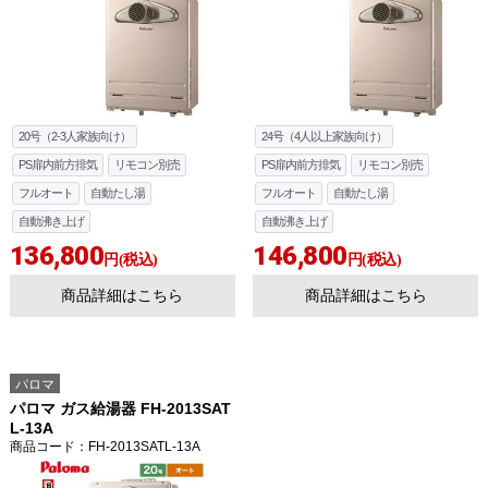
20号（2-3人家族向け）
24号（4人以上家族向け）
PS扉内前方排気
リモコン別売
PS扉内前方排気
リモコン別売
フルオート
自動たし湯
フルオート
自動たし湯
自動沸き上げ
自動沸き上げ
136,800
146,800
円(税込)
円(税込)
商品詳細はこちら
商品詳細はこちら
パロマ
パロマ ガス給湯器 FH-2013SAT
L-13A
商品コード
：FH-2013SATL-13A