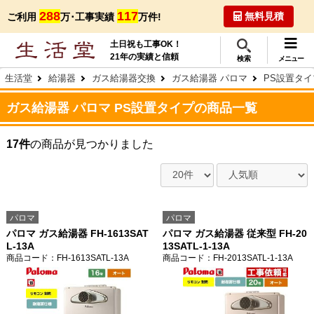
288
117
無料見積
ご利用
万･工事実績
万件!
土日祝も工事OK！
21年の実績と信頼
検索
メニュー
生活堂
給湯器
ガス給湯器交換
ガス給湯器 パロマ
PS設置タイ
ガス給湯器 パロマ PS設置タイプの商品一覧
17件
の商品が見つかりました
パロマ
パロマ
パロマ ガス給湯器 FH-1613SAT
パロマ ガス給湯器 従来型 FH-20
L-13A
13SATL-1-13A
商品コード
：FH-1613SATL-13A
商品コード
：FH-2013SATL-1-13A