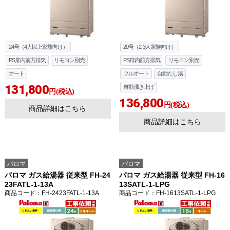
24号（4人以上家族向け）
20号（2-3人家族向け）
PS扉内前方排気
リモコン別売
PS扉内前方排気
リモコン別売
オート
フルオート
自動たし湯
131,800
自動沸き上げ
円(税込)
136,800
円(税込)
商品詳細はこちら
商品詳細はこちら
パロマ
パロマ
パロマ ガス給湯器 従来型 FH-24
パロマ ガス給湯器 従来型 FH-16
23FATL-1-13A
13SATL-1-LPG
商品コード
：FH-2423FATL-1-13A
商品コード
：FH-1613SATL-1-LPG