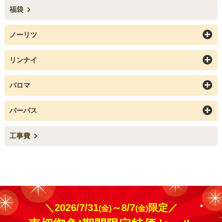
福袋
ノーリツ
リンナイ
パロマ
パーパス
工事費
＼2026/7/31
～8/7
限定／
(金)
(金)