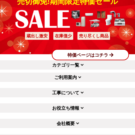
売切御免!期間限定特価セール
蔵出し激安
在庫僅少
売り尽くし商品
特価ページはコチラ
カテゴリ一覧
ご利用案内
工事について
お役立ち情報
会社概要