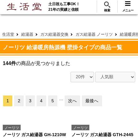
土日祝も工事OK！
288
117
無料見積
ご利用
万･工事実績
万件!
21年の実績と信頼
検索
メニュー
生活堂
給湯器
ガス給湯器交換
ガス給湯器 ノーリツ
給湯暖房
ノーリツ 給湯暖房熱源機 壁掛タイプの商品一覧
144件
の商品が見つかりました
...
1
2
3
4
5
次へ
最後へ
ノーリツ
ノーリツ
ノーリツ ガス給湯器 GH-1210W
ノーリツ ガス給湯器 GTH-2445