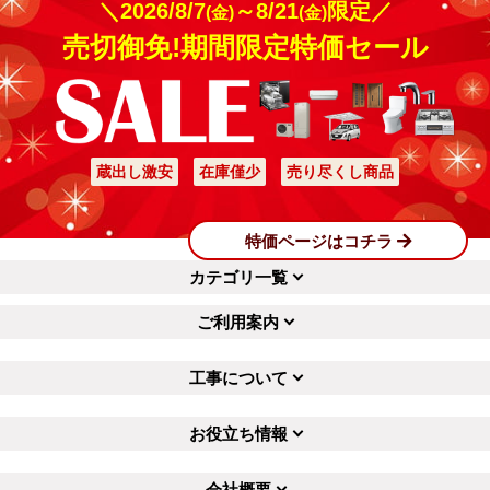
＼2026/8/7
～8/21
限定／
(金)
(金)
売切御免!期間限定特価セール
蔵出し激安
在庫僅少
売り尽くし商品
特価ページはコチラ
カテゴリ一覧
ご利用案内
工事について
お役立ち情報
会社概要