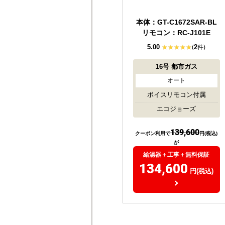
据置
本体：GT-C1672SAR-BL
リモコン：RC-J101E
5.00
2
(
件)
16号
都市ガス
オート
ボイスリモコン付属
エコジョーズ
139,600
クーポン利用で
円(税込)
が
給湯器＋工事＋無料保証