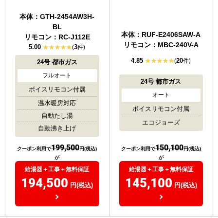
屋外壁掛
屋外壁掛
本体：GTH-2454AW3H-
BL
本体：RUF-E2406SAW-A
リモコン：RC-J112E
リモコン：MBC-240V-A
5.00
3
(
件)
4.85
20
(
件)
24号
都市ガス
フルオート
24号
都市ガス
ボイスリモコン付属
オート
温水暖房対応
ボイスリモコン付属
自動たし湯
エコジョーズ
自動沸き上げ
199,500
150,100
クーポン利用で
円(税込)
クーポン利用で
円(税込)