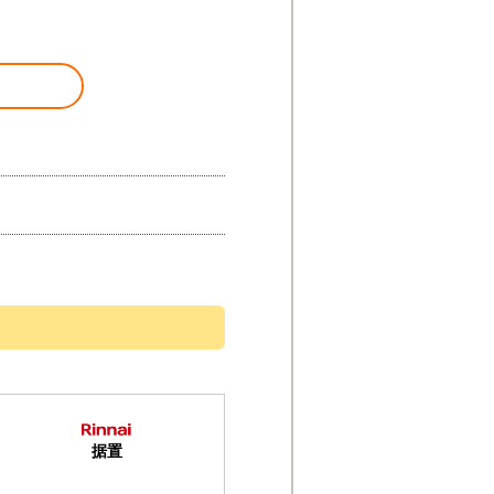
が
給湯器＋工事＋無料保証
159,900
円(税込)