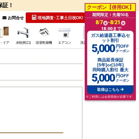
保証！
クーポン【併用OK】
期間限定！先着50名
無料見積
お問合せ
現地調査･工事
土日祝OK!
8/7
-8/21
金
金
18:00まで
ガス給湯器工事込セ
ット割引
・ドア
水栓(蛇口)
浴室乾燥機
エアコン
洗面台
その他･特価
5,000
円OFF
クーポン
商品延長保証
[5年]or[10年]
同時購入割引 最大
5,000
円OFF
クーポン
取得はこちら
※ご利用には会員登録が必要です。