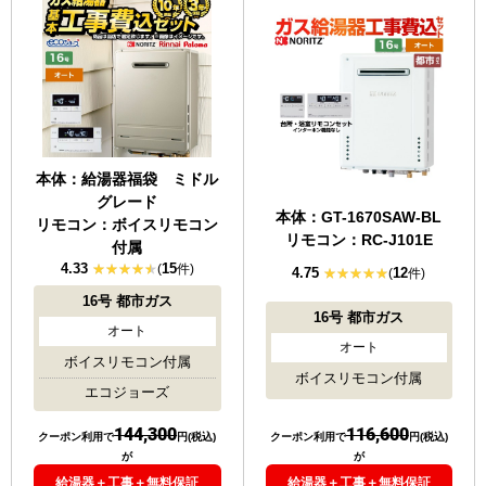
本体：給湯器福袋 ミドル
グレード
本体：GT-1670SAW-BL
リモコン：ボイスリモコン
リモコン：RC-J101E
付属
4.33
15
(
件)
4.75
12
(
件)
16号
都市ガス
16号
都市ガス
オート
オート
ボイスリモコン付属
ボイスリモコン付属
エコジョーズ
144,300
116,600
クーポン利用で
円(税込)
クーポン利用で
円(税込)
が
が
給湯器＋工事＋無料保証
給湯器＋工事＋無料保証