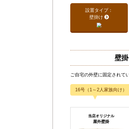
設置タイプ：
壁掛け
壁掛
ご自宅の外壁に固定されて
16号（1～2人家族向け）
当店オリジナル
屋外壁掛