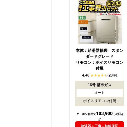
本体：給湯器福袋 スタン
ダードグレード
リモコン：ボイスリモコン
付属
4.40
20
(
件)
16号
都市ガス
オート
ボイスリモコン付属
103,900
クーポン利用で
円(税込)
が
給湯器＋工事＋無料保証