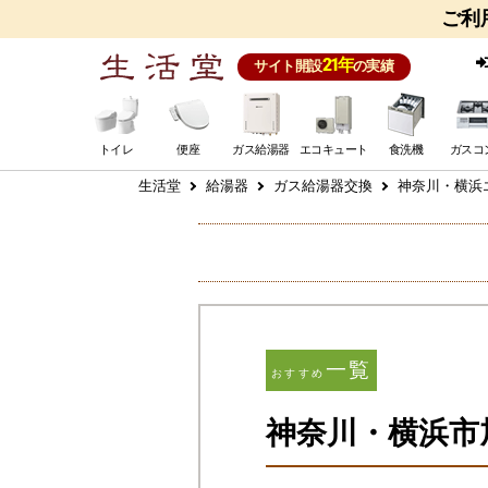
ご利
21年
サイト開設
の実績
トイレ
便座
ガス給湯器
エコキュート
食洗機
ガスコ
生活堂
給湯器
ガス給湯器交換
神奈川・横浜
一覧
おすすめ
神奈川・横浜市