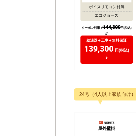
本体：RUF-E2007SAW-A
リモコン：MBC-240V-A
4.75
4
(
件)
20号
都市ガス
オート
ボイスリモコン付属
エコジョーズ
144,300
クーポン利用で
円(税込)
が
給湯器＋工事＋無料保証
139,300
円(税込)
24号（4人以上家族向け