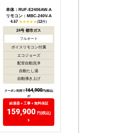
屋外壁掛
本体：RUF-E2406AW-A
リモコン：MBC-240V-A
4.67
12
(
件)
24号
都市ガス
フルオート
ボイスリモコン付属
エコジョーズ
配管自動洗浄
自動たし湯
自動沸き上げ
164,900
クーポン利用で
円(税込)