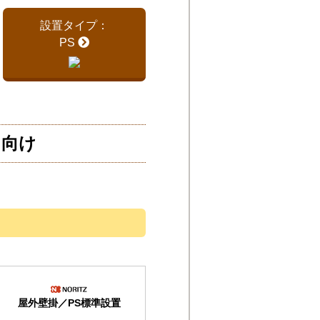
設置タイプ：
PS
）向け
屋外壁掛／PS標準設置