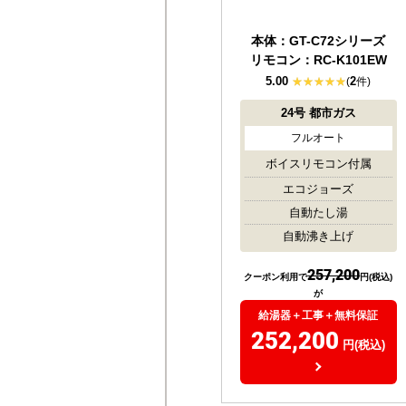
屋外壁掛
本体：GT-C72シリーズ
リモコン：RC-K101EW
5.00
2
(
件)
24号
都市ガス
フルオート
ボイスリモコン付属
エコジョーズ
自動たし湯
自動沸き上げ
257,200
クーポン利用で
円(税込)