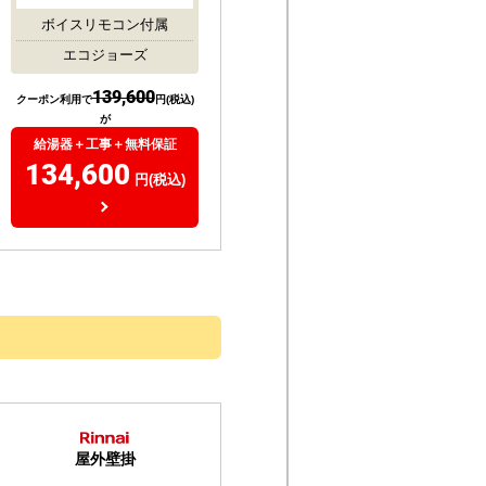
本体：GT-C2072SAW-BL
リモコン：RC-J101E
4.75
16
(
件)
20号
都市ガス
オート
ボイスリモコン付属
エコジョーズ
139,600
クーポン利用で
円(税込)
が
給湯器＋工事＋無料保証
134,600
円(税込)