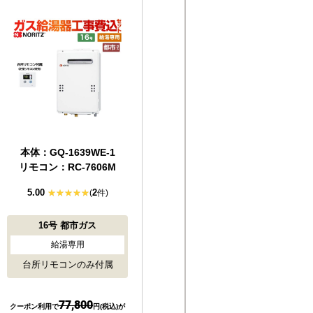
本体：GQ-1639WE-1
リモコン：RC-7606M
5.00
2
(
件)
16号
都市ガス
給湯専用
台所リモコンのみ付属
77,800
クーポン利用で
円(税込)が