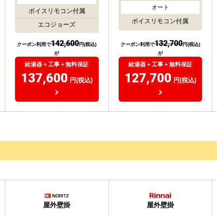
本体：RUF-E2006SAW-A
4.86
21
(
件)
リモコン：MBC-240V-A
5.00
2
(
件)
20号
都市ガス
20号
都市ガス
オート
オート
ボイスリモコン付属
ボイスリモコン付属
エコジョーズ
132,700
142,600
クーポン利用で
円(税込)
クーポン利用で
円(税込)
が
が
給湯器＋工事＋無料保証
給湯器＋工事＋無料保証
127,700
137,600
円(税込)
円(税込)
）