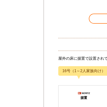
が
給湯器＋工事＋無料保証
252,200
円(税込)
屋外の床に据置で設置され
16号（1～2人家族向け）