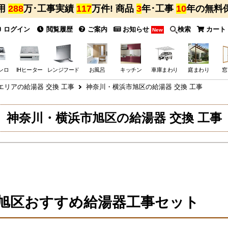
用
288
万･工事実績
117
万件! 商品
3
年･工事
10
年の無料
ログイン
閲覧履歴
ご案内
お知らせ
検索
カート
New
ンロ
IHヒーター
レンジフード
お風呂
キッチン
車庫まわり
庭まわり
窓
エリアの給湯器 交換 工事
神奈川・横浜市旭区の給湯器 交換 工事
神奈川・横浜市旭区の給湯器 交換 工事
旭区おすすめ給湯器工事セット