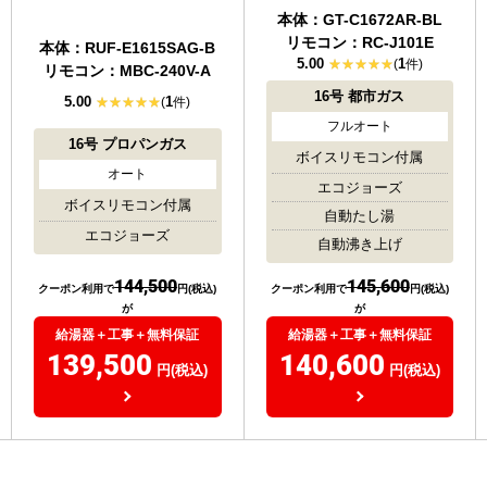
据置
据置
本体：GT-C1672AR-BL
リモコン：RC-J101E
本体：RUF-E1615SAG-B
5.00
1
(
件)
リモコン：MBC-240V-A
16号
都市ガス
5.00
1
(
件)
フルオート
16号
プロパンガス
ボイスリモコン付属
オート
エコジョーズ
ボイスリモコン付属
自動たし湯
エコジョーズ
自動沸き上げ
144,500
145,600
クーポン利用で
円(税込)
クーポン利用で
円(税込)
が
が
給湯器＋工事＋無料保証
給湯器＋工事＋無料保証