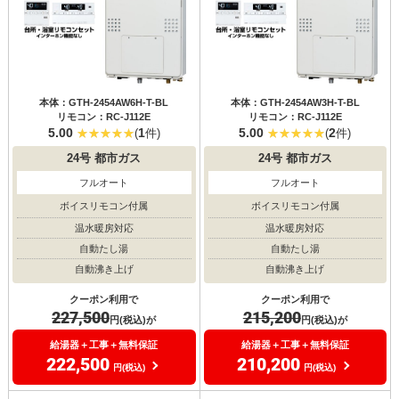
本体：GTH-2454AW6H-T-BL
本体：GTH-2454AW3H-T-BL
リモコン：RC-J112E
リモコン：RC-J112E
5.00
1
5.00
2
(
件)
(
件)
24号
都市ガス
24号
都市ガス
フルオート
フルオート
ボイスリモコン付属
ボイスリモコン付属
温水暖房対応
温水暖房対応
自動たし湯
自動たし湯
自動沸き上げ
自動沸き上げ
クーポン利用で
クーポン利用で
227,500
215,200
円(税込)が
円(税込)が
給湯器＋工事＋無料保証
給湯器＋工事＋無料保証
222,500
210,200
円(税込)
円(税込)