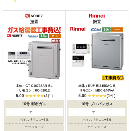
据置
据置
本体：GT-C1672SAR-BL
本体：RUF-E1615SAG-B
リモコン：RC-J101E
リモコン：MBC-240V-A
5.00
2
5.00
1
(
件)
(
件)
16号
都市ガス
16号
プロパンガス
オート
オート
ボイスリモコン付属
ボイスリモコン付属
エコジョーズ
エコジョーズ