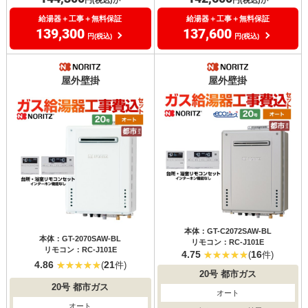
給湯器＋工事＋無料保証
給湯器＋工事＋無料保証
139,300
137,600
円(税込)
円(税込)
屋外壁掛
屋外壁掛
本体：GT-C2072SAW-BL
本体：GT-2070SAW-BL
リモコン：RC-J101E
リモコン：RC-J101E
4.75
16
(
件)
4.86
21
(
件)
20号
都市ガス
20号
都市ガス
オート
オート