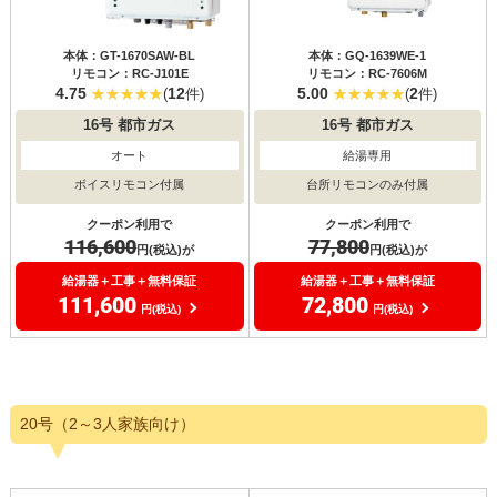
本体：GT-1670SAW-BL
本体：GQ-1639WE-1
リモコン：RC-J101E
リモコン：RC-7606M
4.75
12
5.00
2
(
件)
(
件)
16号
都市ガス
16号
都市ガス
オート
給湯専用
ボイスリモコン付属
台所リモコンのみ付属
クーポン利用で
クーポン利用で
116,600
77,800
円(税込)が
円(税込)が
給湯器＋工事＋無料保証
給湯器＋工事＋無料保証
111,600
72,800
円(税込)
円(税込)
20号（2～3人家族向け）