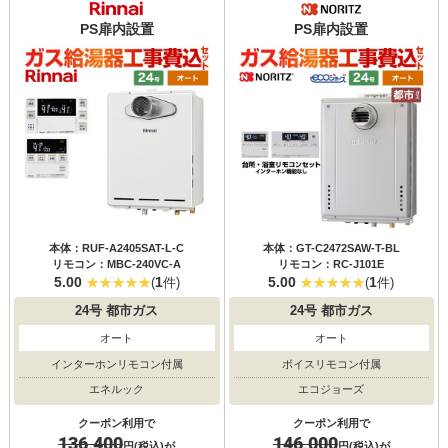
PS扉内設置
PS扉内設置
本体：RUF-A2405SAT-L-C
本体：GT-C2472SAW-T-BL
リモコン：MBC-240VC-A
リモコン：RC-J101E
5.00
1
5.00
1
(
件)
(
件)
24号
都市ガス
24号
都市ガス
オート
オート
インターホンリモコン付属
ボイスリモコン付属
エネルック
エコジョーズ
クーポン利用で
クーポン利用で
136,400
146,000
円(税込)が
円(税込)が