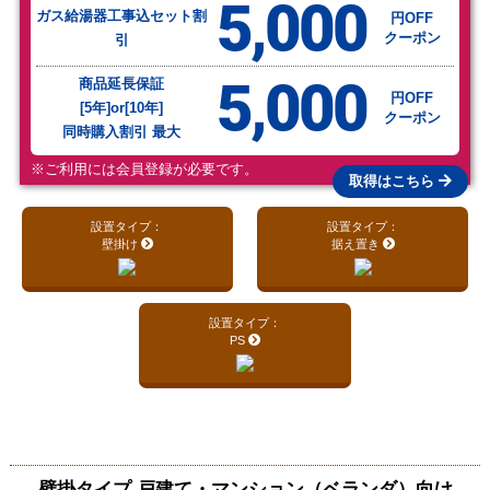
5,000
ガス給湯器工事込セット割
円OFF
クーポン
引
5,000
商品延長保証
円OFF
[5年]or[10年]
クーポン
同時購入割引 最大
※ご利用には会員登録が必要です。
取得はこちら
設置タイプ：
設置タイプ：
壁掛け
据え置き
設置タイプ：
PS
壁掛タイプ 戸建て・マンション（ベランダ）向け