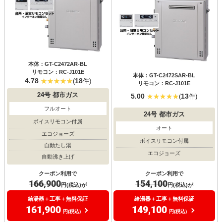
本体：GT-C2472AR-BL
リモコン：RC-J101E
本体：GT-C2472SAR-BL
4.78
18
(
件)
リモコン：RC-J101E
24号
都市ガス
5.00
13
(
件)
フルオート
24号
都市ガス
ボイスリモコン付属
オート
エコジョーズ
ボイスリモコン付属
自動たし湯
エコジョーズ
自動沸き上げ
クーポン利用で
クーポン利用で
154,100
166,900
円(税込)が
円(税込)が
給湯器＋工事＋無料保証
給湯器＋工事＋無料保証
149,100
161,900
円(税込)
円(税込)