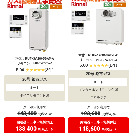
本体：RUF-A2005SAT-L-C
本体：RUF-SA2005SAT-A
リモコン：MBC-240VC-A
リモコン：MBC-240V-A
5.00
1
(
件)
5.00
3
(
件)
20号
都市ガス
20号
都市ガス
オート
オート
インターホンリモコン付属
ボイスリモコン付属
エネルック
クーポン利用で
クーポン利用で
143,400
123,600
円(税込)が
円(税込)が
給湯器＋工事＋無料保証
給湯器＋工事＋無料保証
138,400
118,600
円(税込)
円(税込)