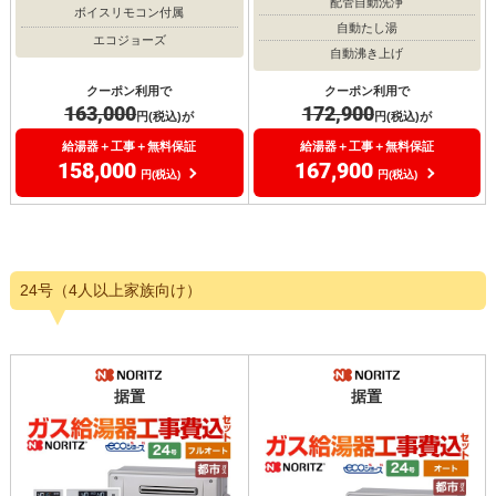
配管自動洗浄
ボイスリモコン付属
自動たし湯
エコジョーズ
自動沸き上げ
クーポン利用で
クーポン利用で
163,000
172,900
円(税込)が
円(税込)が
給湯器＋工事＋無料保証
給湯器＋工事＋無料保証
158,000
167,900
円(税込)
円(税込)
24号（4人以上家族向け）
据置
据置