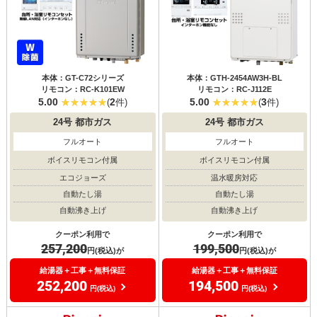
本体：GT-C72シリーズ
本体：GTH-2454AW3H-BL
リモコン：RC-K101EW
リモコン：RC-J112E
5.00
2
5.00
3
(
件)
(
件)
24号
都市ガス
24号
都市ガス
フルオート
フルオート
ボイスリモコン付属
ボイスリモコン付属
エコジョーズ
温水暖房対応
自動たし湯
自動たし湯
自動沸き上げ
自動沸き上げ
クーポン利用で
クーポン利用で
257,200
199,500
円(税込)が
円(税込)が
給湯器＋工事＋無料保証
給湯器＋工事＋無料保証
252,200
194,500
円(税込)
円(税込)