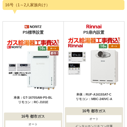
16号（1～2人家族向け）
PS標準設置
PS扉内設置
本体：RUF-A1615SAT-C
本体：GT-1670SAW-PS-BL
リモコン：MBC-240VC-A
リモコン：RC-J101E
16号
都市ガス
16号
都市ガス
オート
オート
インターホンリモコン付属