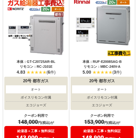
本体：GT-C2072SAR-BL
本体：RUF-E2008SAG-B
リモコン：RC-J101E
リモコン：MBC-240V-A
4.83
6
5.00
3
(
件)
(
件)
20号
都市ガス
20号
都市ガス
オート
オート
ボイスリモコン付属
ボイスリモコン付属
エコジョーズ
エコジョーズ
クーポン利用で
クーポン利用で
148,000
153,900
円(税込)が
円(税込)が
給湯器＋工事＋無料保証
給湯器＋工事＋無料保証
143,000
148,900