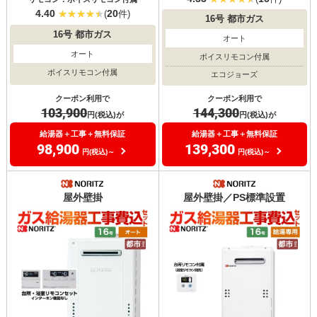
4.40
20
(
件)
16号
都市ガス
16号
都市ガス
オート
オート
ボイスリモコン付属
ボイスリモコン付属
エコジョーズ
クーポン利用で
クーポン利用で
103,900
144,300
円(税込)が
円(税込)が
給湯器＋工事＋無料保証
給湯器＋工事＋無料保証
98,900
139,300
円(税込)～
円(税込)～
屋外壁掛
屋外壁掛／PS標準設置