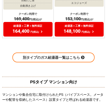
自動たし湯
エコジョーズ
自動沸き上げ
クーポン利用で
クーポン利用で
169,400
153,100
円(税込)が
円(税込)が
給湯器＋工事＋無料保証
給湯器＋工事＋無料保証
164,400
148,100
円(税込)
円(税込)
別タイプのガス給湯器一覧はこちら
PSタイプ マンション向け
マンションや集合住宅に取付けられたPS（パイプスペース。メータ
ーや配管を収納したスペース）設置タイプと呼ばれる給湯器です。