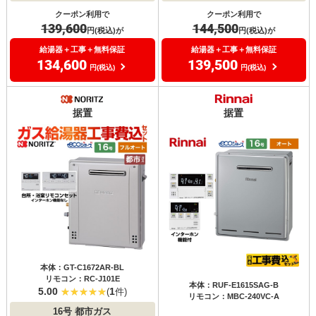
クーポン利用で
クーポン利用で
139,600
144,500
円(税込)が
円(税込)が
給湯器＋工事＋無料保証
給湯器＋工事＋無料保証
134,600
139,500
円(税込)
円(税込)
据置
据置
本体：GT-C1672AR-BL
リモコン：RC-J101E
本体：RUF-E1615SAG-B
5.00
1
(
件)
リモコン：MBC-240VC-A
16号
都市ガス