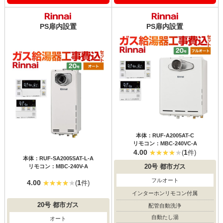
PS扉内設置
PS扉内設置
本体：RUF-A2005AT-C
リモコン：MBC-240VC-A
4.00
1
(
件)
本体：RUF-SA2005SAT-L-A
リモコン：MBC-240V-A
20号
都市ガス
フルオート
4.00
1
(
件)
インターホンリモコン付属
20号
都市ガス
配管自動洗浄
自動たし湯
オート