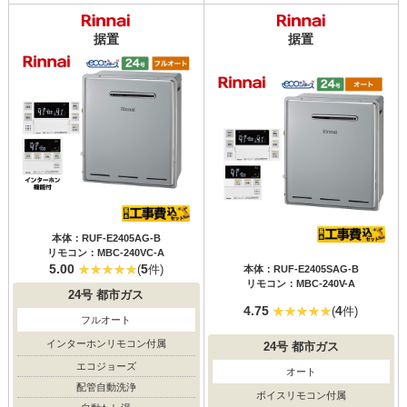
据置
据置
本体：RUF-E2405AG-B
リモコン：MBC-240VC-A
5.00
5
(
件)
本体：RUF-E2405SAG-B
リモコン：MBC-240V-A
24号
都市ガス
4.75
4
(
件)
フルオート
インターホンリモコン付属
24号
都市ガス
エコジョーズ
オート
配管自動洗浄
ボイスリモコン付属