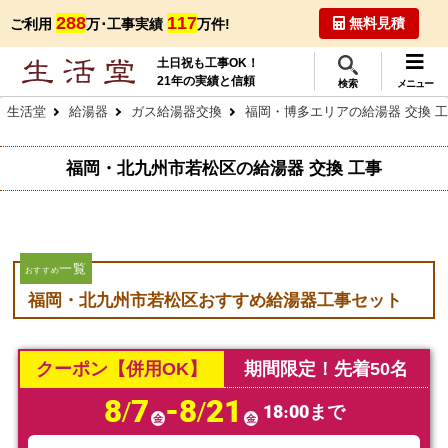
288
117
無料見積
ご利用
万･工事実績
万件!
土日祝も工事OK！
21年の実績と信頼
検索
メニュー
生活堂
給湯器
ガス給湯器交換
福岡・博多エリアの給湯器 交換 
福岡・北九州市若松区の給湯器 交換 工事
一覧
おすすめ
福岡・北九州市若松区おすすめ給湯器工事セット
クーポン【併用OK】
期間限定！先着50名
8/7
-8/21
18:00まで
金
金