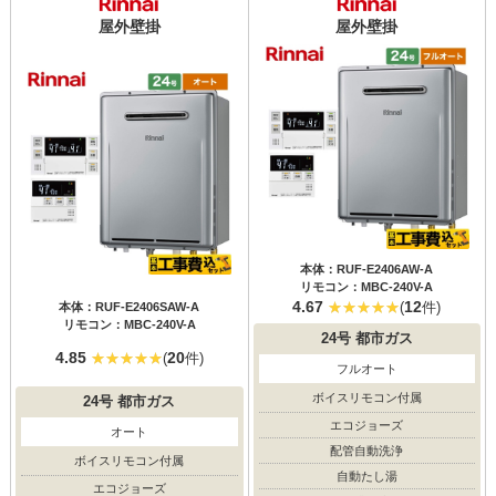
屋外壁掛
屋外壁掛
本体：RUF-E2406AW-A
リモコン：MBC-240V-A
4.67
12
(
件)
本体：RUF-E2406SAW-A
リモコン：MBC-240V-A
24号
都市ガス
4.85
20
(
件)
フルオート
ボイスリモコン付属
24号
都市ガス
エコジョーズ
オート
配管自動洗浄
ボイスリモコン付属
自動たし湯
エコジョーズ