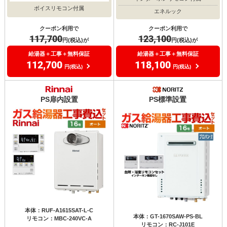
ボイスリモコン付属
エネルック
クーポン利用で
クーポン利用で
117,700
123,100
円(税込)が
円(税込)が
給湯器＋工事＋無料保証
給湯器＋工事＋無料保証
112,700
118,100
円(税込)
円(税込)
PS扉内設置
PS標準設置
本体：RUF-A1615SAT-L-C
本体：GT-1670SAW-PS-BL
リモコン：MBC-240VC-A
リモコン：RC-J101E