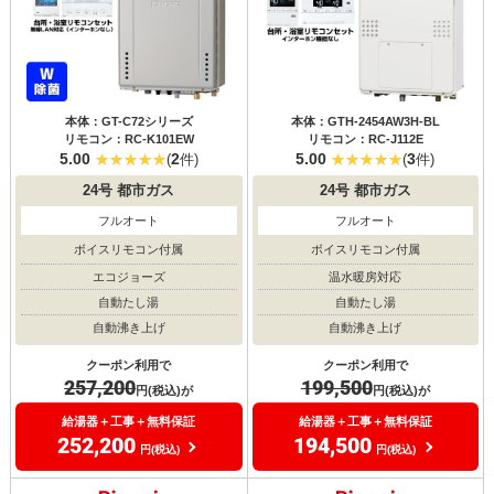
本体：GT-C72シリーズ
本体：GTH-2454AW3H-BL
リモコン：RC-K101EW
リモコン：RC-J112E
5.00
2
5.00
3
(
件)
(
件)
24号
都市ガス
24号
都市ガス
フルオート
フルオート
ボイスリモコン付属
ボイスリモコン付属
エコジョーズ
温水暖房対応
自動たし湯
自動たし湯
自動沸き上げ
自動沸き上げ
クーポン利用で
クーポン利用で
257,200
199,500
円(税込)が
円(税込)が
給湯器＋工事＋無料保証
給湯器＋工事＋無料保証
252,200
194,500
円(税込)
円(税込)