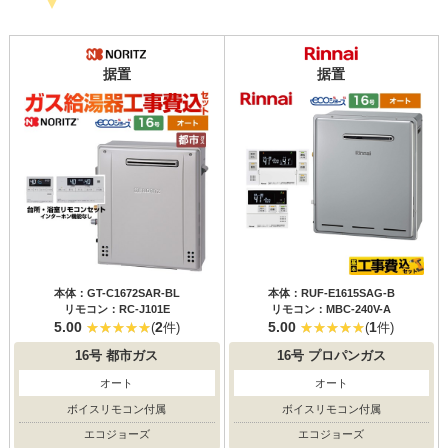
据置
据置
本体：GT-C1672SAR-BL
本体：RUF-E1615SAG-B
リモコン：RC-J101E
リモコン：MBC-240V-A
5.00
2
5.00
1
(
件)
(
件)
16号
都市ガス
16号
プロパンガス
オート
オート
ボイスリモコン付属
ボイスリモコン付属
エコジョーズ
エコジョーズ