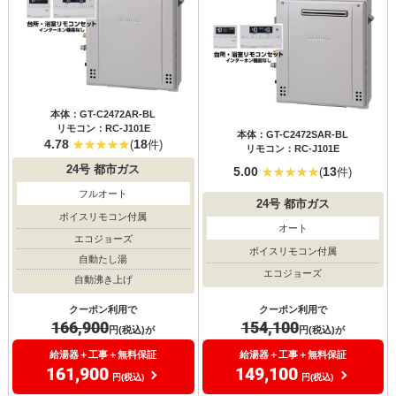
本体：GT-C2472AR-BL
リモコン：RC-J101E
本体：GT-C2472SAR-BL
4.78
18
(
件)
リモコン：RC-J101E
24号
都市ガス
5.00
13
(
件)
フルオート
24号
都市ガス
ボイスリモコン付属
オート
エコジョーズ
ボイスリモコン付属
自動たし湯
エコジョーズ
自動沸き上げ
クーポン利用で
クーポン利用で
154,100
166,900
円(税込)が
円(税込)が
給湯器＋工事＋無料保証
給湯器＋工事＋無料保証
149,100
161,900
円(税込)
円(税込)