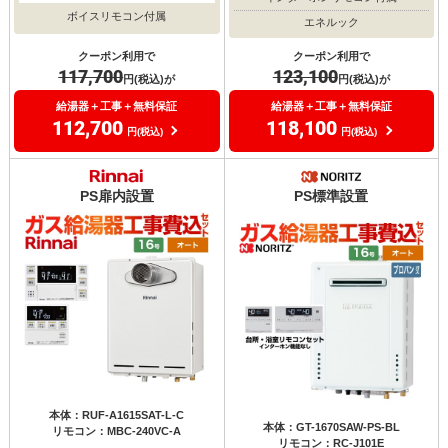
ボイスリモコン付属
エネルック
クーポン利用で
クーポン利用で
117,700
123,100
円(税込)が
円(税込)が
給湯器＋工事＋無料保証
給湯器＋工事＋無料保証
112,700
118,100
円(税込)
円(税込)
PS扉内設置
PS標準設置
本体：RUF-A1615SAT-L-C
本体：GT-1670SAW-PS-BL
リモコン：MBC-240VC-A
リモコン：RC-J101E