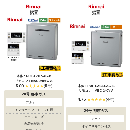
据置
据置
本体：RUF-E2405AG-B
リモコン：MBC-240VC-A
5.00
5
(
件)
本体：RUF-E2405SAG-B
リモコン：MBC-240V-A
24号
都市ガス
4.75
4
(
件)
フルオート
インターホンリモコン付属
24号
都市ガス
エコジョーズ
オート
配管自動洗浄
ボイスリモコン付属