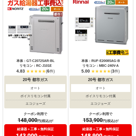
本体：GT-C2072SAR-BL
本体：RUF-E2008SAG-B
リモコン：RC-J101E
リモコン：MBC-240V-A
4.83
6
5.00
3
(
件)
(
件)
20号
都市ガス
20号
都市ガス
オート
オート
ボイスリモコン付属
ボイスリモコン付属
エコジョーズ
エコジョーズ
クーポン利用で
クーポン利用で
148,000
153,900
円(税込)が
円(税込)が
給湯器＋工事＋無料保証
給湯器＋工事＋無料保証
143,000
148,900