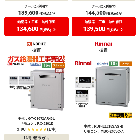
クーポン利用で
クーポン利用で
139,600
144,500
円(税込)が
円(税込)が
給湯器＋工事＋無料保証
給湯器＋工事＋無料保証
134,600
139,500
円(税込)
円(税込)
据置
据置
本体：GT-C1672AR-BL
リモコン：RC-J101E
本体：RUF-E1615SAG-B
5.00
1
(
件)
リモコン：MBC-240VC-A
16号
都市ガス