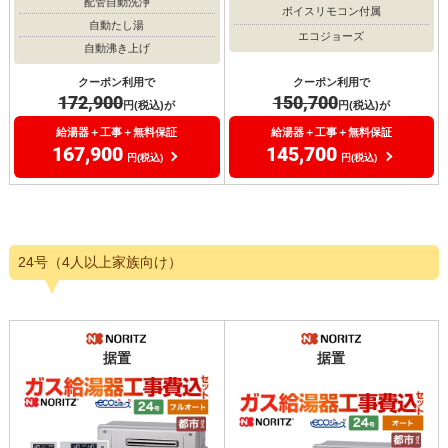
配管自動洗浄
ボイスリモコン付属
自動たし湯
エコジョーズ
自動沸き上げ
クーポン利用で
クーポン利用で
172,900
150,700
円(税込)が
円(税込)が
給湯器＋工事＋無料保証
給湯器＋工事＋無料保証
167,900
145,700
円(税込)
円(税込)
24号（4人以上家族向け）
据置
据置