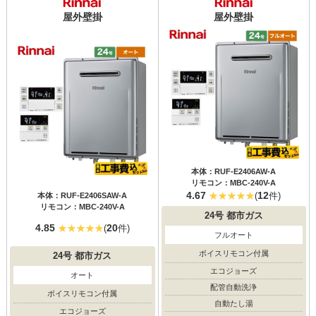
屋外壁掛
屋外壁掛
本体：RUF-E2406AW-A
リモコン：MBC-240V-A
4.67
12
(
件)
本体：RUF-E2406SAW-A
リモコン：MBC-240V-A
24号
都市ガス
4.85
20
(
件)
フルオート
ボイスリモコン付属
24号
都市ガス
エコジョーズ
オート
配管自動洗浄
ボイスリモコン付属
自動たし湯
エコジョーズ