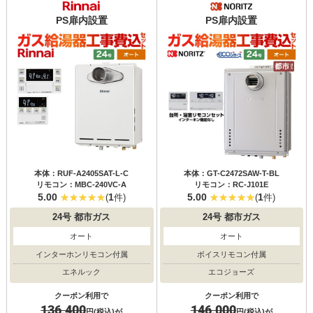
PS扉内設置
PS扉内設置
本体：RUF-A2405SAT-L-C
本体：GT-C2472SAW-T-BL
リモコン：MBC-240VC-A
リモコン：RC-J101E
5.00
1
5.00
1
(
件)
(
件)
24号
都市ガス
24号
都市ガス
オート
オート
インターホンリモコン付属
ボイスリモコン付属
エネルック
エコジョーズ
クーポン利用で
クーポン利用で
136,400
146,000
円(税込)が
円(税込)が