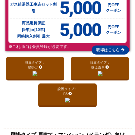
5,000
ガス給湯器工事込セット割
円OFF
クーポン
引
5,000
商品延長保証
円OFF
[5年]or[10年]
クーポン
同時購入割引 最大
※ご利用には会員登録が必要です。
取得はこちら
設置タイプ：
設置タイプ：
壁掛け
据え置き
設置タイプ：
PS
壁掛タイプ 戸建て・マンション（ベランダ）向け