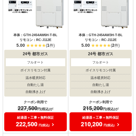
本体：GTH-2454AW6H-T-BL
本体：GTH-2454AW3H-T-BL
リモコン：RC-J112E
リモコン：RC-J112E
5.00
1
5.00
2
(
件)
(
件)
24号
都市ガス
24号
都市ガス
フルオート
フルオート
ボイスリモコン付属
ボイスリモコン付属
温水暖房対応
温水暖房対応
自動たし湯
自動たし湯
自動沸き上げ
自動沸き上げ
クーポン利用で
クーポン利用で
227,500
215,200
円(税込)が
円(税込)が
給湯器＋工事＋無料保証
給湯器＋工事＋無料保証
222,500
210,200
円(税込)
円(税込)