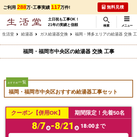
288
117
無料見積
ご利用
万･工事実績
万件!
土日祝も工事OK！
21年の実績と信頼
検索
メニュー
生活堂
給湯器
ガス給湯器交換
福岡・博多エリアの給湯器 交換 
福岡・福岡市中央区の給湯器 交換 工事
一覧
おすすめ
福岡・福岡市中央区おすすめ給湯器工事セット
クーポン【併用OK】
期間限定！先着50名
8/7
-8/21
18:00まで
金
金