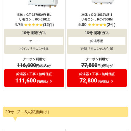
本体：GT-1670SAW-BL
本体：GQ-1639WE-1
リモコン：RC-J101E
リモコン：RC-7606M
4.75
12
5.00
2
(
件)
(
件)
16号
都市ガス
16号
都市ガス
オート
給湯専用
ボイスリモコン付属
台所リモコンのみ付属
クーポン利用で
クーポン利用で
116,600
77,800
円(税込)が
円(税込)が
給湯器＋工事＋無料保証
給湯器＋工事＋無料保証
111,600
72,800
円(税込)
円(税込)
20号（2～3人家族向け）