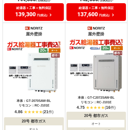
給湯器＋工事＋無料保証
給湯器＋工事＋無料保証
139,300
137,600
円(税込)
円(税込)
屋外壁掛
屋外壁掛
本体：GT-C2072SAW-BL
本体：GT-2070SAW-BL
リモコン：RC-J101E
リモコン：RC-J101E
4.75
16
(
件)
4.86
21
(
件)
20号
都市ガス
20号
都市ガス
オート
オート