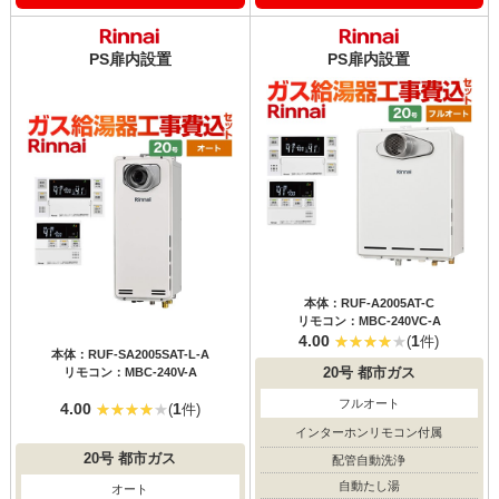
PS扉内設置
PS扉内設置
本体：RUF-A2005AT-C
リモコン：MBC-240VC-A
4.00
1
(
件)
本体：RUF-SA2005SAT-L-A
リモコン：MBC-240V-A
20号
都市ガス
フルオート
4.00
1
(
件)
インターホンリモコン付属
20号
都市ガス
配管自動洗浄
自動たし湯
オート