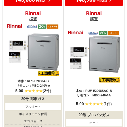
円(税込)
円(税込)
据置
据置
本体：RFS-E2008A-B
リモコン：MBC-240V-A
5.00
2
(
件)
本体：RUF-E2008SAG-B
リモコン：MBC-240V-A
20号
都市ガス
5.00
1
(
件)
フルオート
ボイスリモコン付属
20号
プロパンガス
エコジョーズ
オート