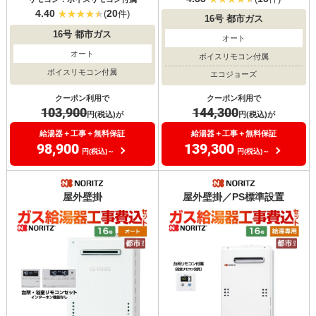
4.40
20
(
件)
16号
都市ガス
16号
都市ガス
オート
オート
ボイスリモコン付属
ボイスリモコン付属
エコジョーズ
クーポン利用で
クーポン利用で
103,900
144,300
円(税込)が
円(税込)が
給湯器＋工事＋無料保証
給湯器＋工事＋無料保証
98,900
139,300
円(税込)～
円(税込)～
屋外壁掛
屋外壁掛／PS標準設置