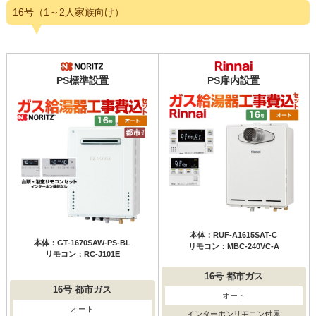
16号（1～2人家族向け）
PS標準設置
PS扉内設置
本体：RUF-A1615SAT-C
本体：GT-1670SAW-PS-BL
リモコン：MBC-240VC-A
リモコン：RC-J101E
16号
都市ガス
16号
都市ガス
オート
オート
インターホンリモコン付属