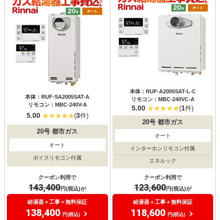
本体：RUF-A2005SAT-L-C
本体：RUF-SA2005SAT-A
リモコン：MBC-240VC-A
リモコン：MBC-240V-A
5.00
1
(
件)
5.00
3
(
件)
20号
都市ガス
20号
都市ガス
オート
オート
インターホンリモコン付属
ボイスリモコン付属
エネルック
クーポン利用で
クーポン利用で
143,400
123,600
円(税込)が
円(税込)が
給湯器＋工事＋無料保証
給湯器＋工事＋無料保証
138,400
118,600
円(税込)
円(税込)