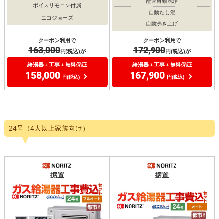
配管自動洗浄
ボイスリモコン付属
自動たし湯
エコジョーズ
自動沸き上げ
クーポン利用で
クーポン利用で
163,000
172,900
円(税込)が
円(税込)が
給湯器＋工事＋無料保証
給湯器＋工事＋無料保証
158,000
167,900
円(税込)
円(税込)
24号（4人以上家族向け）
据置
据置