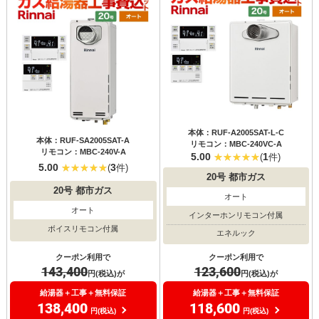
本体：RUF-A2005SAT-L-C
本体：RUF-SA2005SAT-A
リモコン：MBC-240VC-A
リモコン：MBC-240V-A
5.00
1
(
件)
5.00
3
(
件)
20号
都市ガス
20号
都市ガス
オート
オート
インターホンリモコン付属
ボイスリモコン付属
エネルック
クーポン利用で
クーポン利用で
143,400
123,600
円(税込)が
円(税込)が
給湯器＋工事＋無料保証
給湯器＋工事＋無料保証
138,400
118,600
円(税込)
円(税込)