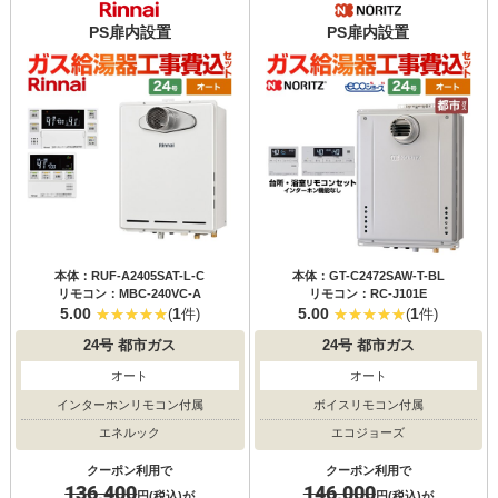
PS扉内設置
PS扉内設置
本体：RUF-A2405SAT-L-C
本体：GT-C2472SAW-T-BL
リモコン：MBC-240VC-A
リモコン：RC-J101E
5.00
1
5.00
1
(
件)
(
件)
24号
都市ガス
24号
都市ガス
オート
オート
インターホンリモコン付属
ボイスリモコン付属
エネルック
エコジョーズ
クーポン利用で
クーポン利用で
136,400
146,000
円(税込)が
円(税込)が