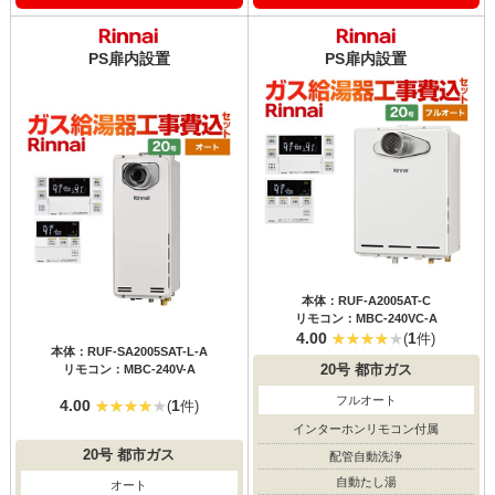
PS扉内設置
PS扉内設置
本体：RUF-A2005AT-C
リモコン：MBC-240VC-A
4.00
1
(
件)
本体：RUF-SA2005SAT-L-A
リモコン：MBC-240V-A
20号
都市ガス
フルオート
4.00
1
(
件)
インターホンリモコン付属
20号
都市ガス
配管自動洗浄
自動たし湯
オート