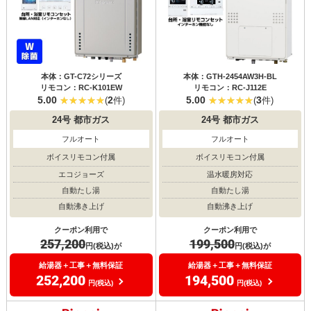
本体：GT-C72シリーズ
本体：GTH-2454AW3H-BL
リモコン：RC-K101EW
リモコン：RC-J112E
5.00
2
5.00
3
(
件)
(
件)
24号
都市ガス
24号
都市ガス
フルオート
フルオート
ボイスリモコン付属
ボイスリモコン付属
エコジョーズ
温水暖房対応
自動たし湯
自動たし湯
自動沸き上げ
自動沸き上げ
クーポン利用で
クーポン利用で
257,200
199,500
円(税込)が
円(税込)が
給湯器＋工事＋無料保証
給湯器＋工事＋無料保証
252,200
194,500
円(税込)
円(税込)