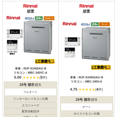
据置
据置
本体：RUF-E2405AG-B
リモコン：MBC-240VC-A
5.00
5
(
件)
本体：RUF-E2405SAG-B
リモコン：MBC-240V-A
24号
都市ガス
4.75
4
(
件)
フルオート
インターホンリモコン付属
24号
都市ガス
エコジョーズ
オート
配管自動洗浄
ボイスリモコン付属