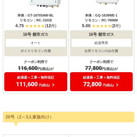
本体：GT-1670SAW-BL
本体：GQ-1639WE-1
リモコン：RC-J101E
リモコン：RC-7606M
4.75
12
5.00
2
(
件)
(
件)
16号
都市ガス
16号
都市ガス
オート
給湯専用
ボイスリモコン付属
台所リモコンのみ付属
クーポン利用で
クーポン利用で
116,600
77,800
円(税込)が
円(税込)が
給湯器＋工事＋無料保証
給湯器＋工事＋無料保証
111,600
72,800
円(税込)
円(税込)
20号（2～3人家族向け）