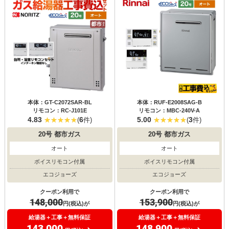
本体：GT-C2072SAR-BL
本体：RUF-E2008SAG-B
リモコン：RC-J101E
リモコン：MBC-240V-A
4.83
6
5.00
3
(
件)
(
件)
20号
都市ガス
20号
都市ガス
オート
オート
ボイスリモコン付属
ボイスリモコン付属
エコジョーズ
エコジョーズ
クーポン利用で
クーポン利用で
148,000
153,900
円(税込)が
円(税込)が
給湯器＋工事＋無料保証
給湯器＋工事＋無料保証
143,000
148,900