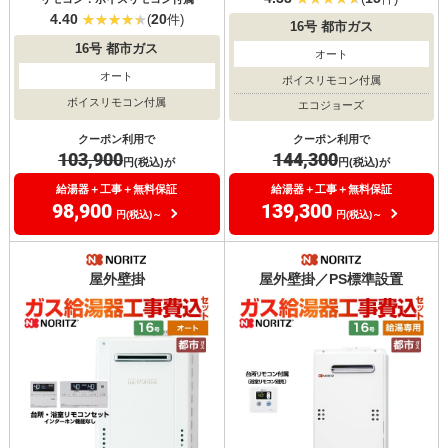
4.40
20
(
件)
16号
都市ガス
16号
都市ガス
オート
オート
ボイスリモコン付属
ボイスリモコン付属
エコジョーズ
クーポン利用で
クーポン利用で
103,900
144,300
円(税込)が
円(税込)が
給湯器＋工事＋無料保証
給湯器＋工事＋無料保証
98,900
139,300
円(税込)～
円(税込)～
屋外壁掛
屋外壁掛／PS標準設置