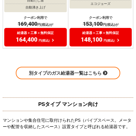
自動たし湯
エコジョーズ
自動沸き上げ
クーポン利用で
クーポン利用で
169,400
153,100
円(税込)が
円(税込)が
給湯器＋工事＋無料保証
給湯器＋工事＋無料保証
164,400
148,100
円(税込)
円(税込)
別タイプのガス給湯器一覧はこちら
PSタイプ マンション向け
マンションや集合住宅に取付けられたPS（パイプスペース。メータ
ーや配管を収納したスペース）設置タイプと呼ばれる給湯器です。