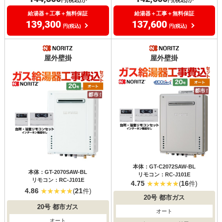
給湯器＋工事＋無料保証
給湯器＋工事＋無料保証
139,300
137,600
円(税込)
円(税込)
屋外壁掛
屋外壁掛
本体：GT-C2072SAW-BL
本体：GT-2070SAW-BL
リモコン：RC-J101E
リモコン：RC-J101E
4.75
16
(
件)
4.86
21
(
件)
20号
都市ガス
20号
都市ガス
オート
オート