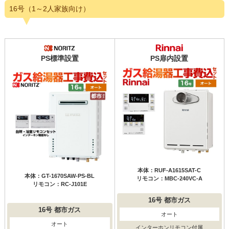
16号（1～2人家族向け）
PS標準設置
PS扉内設置
本体：RUF-A1615SAT-C
本体：GT-1670SAW-PS-BL
リモコン：MBC-240VC-A
リモコン：RC-J101E
16号
都市ガス
16号
都市ガス
オート
オート
インターホンリモコン付属