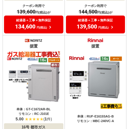
クーポン利用で
クーポン利用で
139,600
144,500
円(税込)が
円(税込)が
給湯器＋工事＋無料保証
給湯器＋工事＋無料保証
134,600
139,500
円(税込)
円(税込)
据置
据置
本体：GT-C1672AR-BL
リモコン：RC-J101E
本体：RUF-E1615SAG-B
5.00
1
(
件)
リモコン：MBC-240VC-A
16号
都市ガス