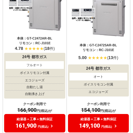
本体：GT-C2472AR-BL
リモコン：RC-J101E
本体：GT-C2472SAR-BL
4.78
18
(
件)
リモコン：RC-J101E
24号
都市ガス
5.00
13
(
件)
フルオート
24号
都市ガス
ボイスリモコン付属
オート
エコジョーズ
ボイスリモコン付属
自動たし湯
エコジョーズ
自動沸き上げ
クーポン利用で
クーポン利用で
154,100
166,900
円(税込)が
円(税込)が
給湯器＋工事＋無料保証
給湯器＋工事＋無料保証
149,100
161,900
円(税込)
円(税込)