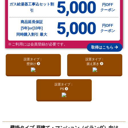
5,000
ガス給湯器工事込セット割
円OFF
クーポン
引
5,000
商品延長保証
円OFF
[5年]or[10年]
クーポン
同時購入割引 最大
※ご利用には会員登録が必要です。
取得はこちら
設置タイプ：
設置タイプ：
壁掛け
据え置き
設置タイプ：
PS
壁掛タイプ 戸建て・マンション（ベランダ）向け