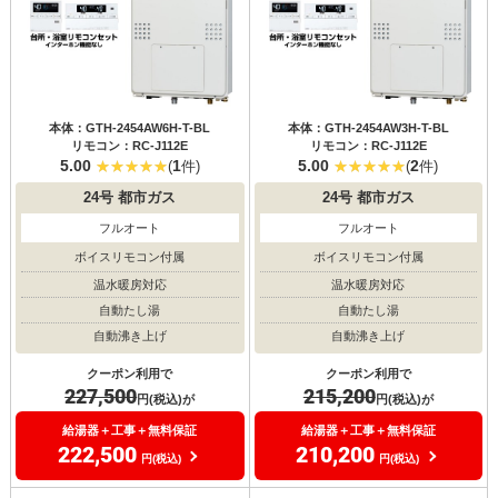
本体：GTH-2454AW6H-T-BL
本体：GTH-2454AW3H-T-BL
リモコン：RC-J112E
リモコン：RC-J112E
5.00
1
5.00
2
(
件)
(
件)
24号
都市ガス
24号
都市ガス
フルオート
フルオート
ボイスリモコン付属
ボイスリモコン付属
温水暖房対応
温水暖房対応
自動たし湯
自動たし湯
自動沸き上げ
自動沸き上げ
クーポン利用で
クーポン利用で
227,500
215,200
円(税込)が
円(税込)が
給湯器＋工事＋無料保証
給湯器＋工事＋無料保証
222,500
210,200
円(税込)
円(税込)