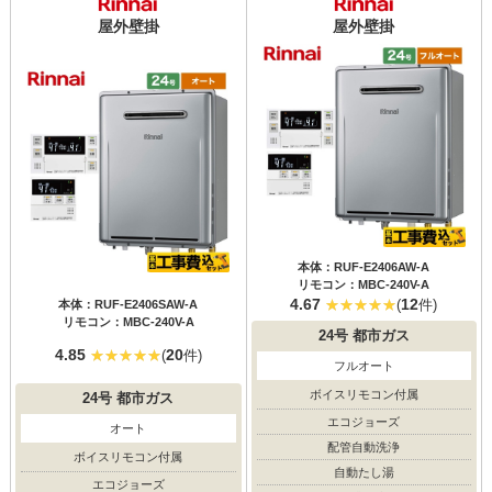
屋外壁掛
屋外壁掛
本体：RUF-E2406AW-A
リモコン：MBC-240V-A
4.67
12
(
件)
本体：RUF-E2406SAW-A
リモコン：MBC-240V-A
24号
都市ガス
4.85
20
(
件)
フルオート
ボイスリモコン付属
24号
都市ガス
エコジョーズ
オート
配管自動洗浄
ボイスリモコン付属
自動たし湯
エコジョーズ