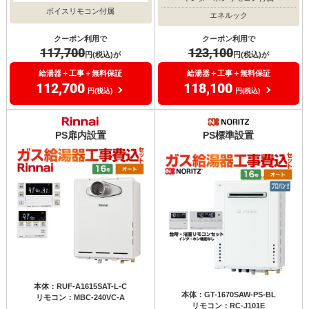
ボイスリモコン付属
エネルック
クーポン利用で
クーポン利用で
117,700
123,100
円(税込)が
円(税込)が
給湯器＋工事＋無料保証
給湯器＋工事＋無料保証
112,700
118,100
円(税込)
円(税込)
PS扉内設置
PS標準設置
本体：RUF-A1615SAT-L-C
本体：GT-1670SAW-PS-BL
リモコン：MBC-240VC-A
リモコン：RC-J101E