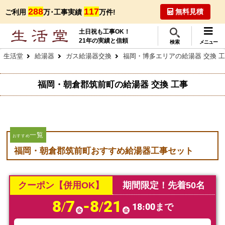
288
117
無料見積
ご利用
万･工事実績
万件!
土日祝も工事OK！
21年の実績と信頼
検索
メニュー
生活堂
給湯器
ガス給湯器交換
福岡・博多エリアの給湯器 交換 
福岡・朝倉郡筑前町の給湯器 交換 工事
一覧
おすすめ
福岡・朝倉郡筑前町おすすめ給湯器工事セット
クーポン【併用OK】
期間限定！先着50名
8/7
-8/21
18:00まで
金
金