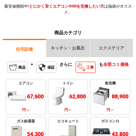
最安値挑戦中!
とにかく安くエアコンやIHを交換したい方
は福袋がオスス
メ。
商品カテゴリ
キッチン・お風呂
エクステリア
住宅設備
+
さらに
も
全部コミ価格
商品
保証
工事
エアコン
トイレ
食洗機
67,600
62,800
88,900
円～
円～
円～
ガス給湯器
エコキュート
ガスコンロ
54,300
43,800