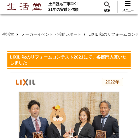
土日祝も工事OK！
288
117
無料見積
ご利用
万･工事実績
万件!
21年の実績と信頼
検索
メニュー
生活堂
メーカーイベント・活動レポート
LIXIL 秋のリフォームコ
LIXIL 秋のリフォームコンテスト2021にて、各部門入賞いた
しました
2022年