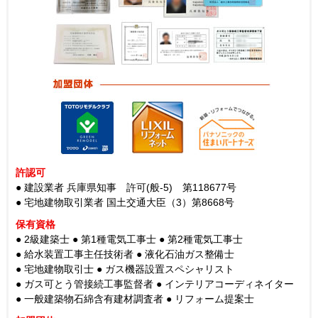
許認可
● 建設業者 兵庫県知事 許可(般-5) 第118677号
● 宅地建物取引業者 国土交通大臣（3）第8668号
保有資格
● 2級建築士
● 第1種電気工事士
● 第2種電気工事士
● 給水装置工事主任技術者
● 液化石油ガス整備士
● 宅地建物取引士
● ガス機器設置スペシャリスト
● ガス可とう管接続工事監督者
● インテリアコーディネイター
● 一般建築物石綿含有建材調査者
● リフォーム提案士