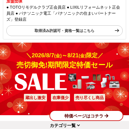
加盟団体
● TOTOリモデルクラブ正会員店
● LIXILリフォームネット正会
員店
● パナソニック電工「パナソニックの住まいパートナー
ズ」登録店
取得済み許認可・資格一覧はこちら
＼2026/8/7
～8/21
限定／
(金)
(金)
売切御免!期間限定特価セール
蔵出し激安
在庫僅少
売り尽くし商品
特価ページはコチラ
カテゴリ一覧