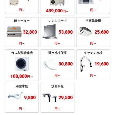
439,000
円～
円～
円～
IHヒーター
レンジフード
浴室乾燥機
32,800
53,800
25,600
円～
円～
円～
ガス衣類乾燥機
温水洗浄便座
キッチン水栓
30,800
19,600
108,800
円～
円～
円～
浴室水栓
洗面水栓
9,800
29,500
円～
円～