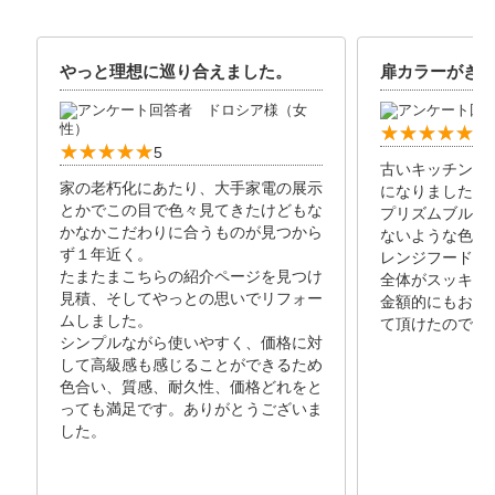
やっと理想に巡り合えました。
扉カラーがき
ドロシア様（女
性）
5
5
古いキッチンが
家の老朽化にあたり、大手家電の展示
になりました！
とかでこの目で色々見てきたけどもな
プリズムブルー
かなかこだわりに合うものが見つから
ないような色合
ず１年近く。
レンジフードも
たまたまこちらの紹介ページを見つけ
全体がスッキリ
見積、そしてやっとの思いでリフォー
金額的にもお手
ムしました。
て頂けたので良
シンプルながら使いやすく、価格に対
して高級感も感じることができるため
色合い、質感、耐久性、価格どれをと
っても満足です。ありがとうございま
した。