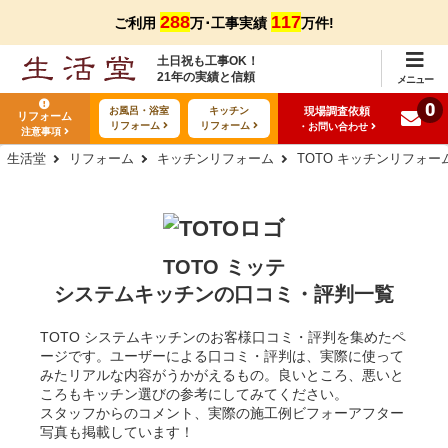
288
117
ご利用
万･工事実績
万件!
土日祝も工事OK！
21年の実績と信頼
メニュー
0
現場調査依頼
お風呂・浴室
キッチン
リフォーム
リフォーム
リフォーム
・お問い合わせ
注意事項
生活堂
リフォーム
キッチンリフォーム
TOTO キッチンリフォー
TOTO ミッテ
システムキッチンの口コミ・評判一覧
TOTO システムキッチンのお客様口コミ・評判を集めたペ
ージです。ユーザーによる口コミ・評判は、実際に使って
みたリアルな内容がうかがえるもの。良いところ、悪いと
ころもキッチン選びの参考にしてみてください。
スタッフからのコメント、実際の施工例ビフォーアフター
写真も掲載しています！