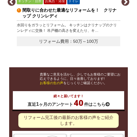
キッチン・台所
お風呂・浴室
トイレ
間取りに合わせた最適なリフォームを！ クリナ
ップ クリンレディ
水回りをガラッとリフォーム。 キッチンはクリナップのクリ
ンレディに交換！ 吊戸棚の高さを変えたり、キ…
リフォーム費用：50万～100万
貴重なご意見を活かし、少しでもお客様のご要望にお
応えできるように、日々改善しております!
お客様の生の声
をじっくりご確認ください。
続々と届いてます！
40
1
直近
ヶ月の
アンケート
件はこちら
リフォーム完工後の最新のお客様の声をご紹介
します。