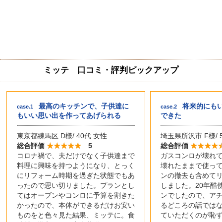
ミッテ 口コミ・評判ピックアップ
最高のキッチンで、子供達に
将来的にも
case.1
case.2
もいい思い出を作ってあげられる
できた
東京都練馬区 D様/ 40代 女性
埼玉県所沢市 F様/ 
総合評価
5
総合評価
コロナ禍で、夫だけでなく子供達まで
ガスコンロが壊れ
料理に興味を持つようになり、とっく
壊れたままで使っ
にリフォーム時期を過ぎた状態でもあ
ンの撤去も含めて
ったので思い切りました。プランとし
しました。20年酷
てはオーブンやコンロに予算を割きた
ンでしたので、ア
かったので、本体ができるだけお安い
るどころの話では
ものをと色々見た結果、ミッテに。食
ていただくのが恥