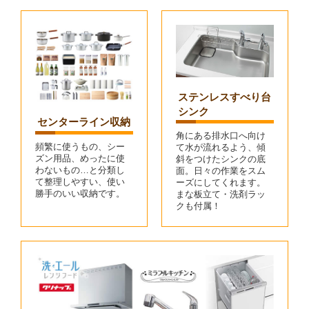
ステンレスすべり台
シンク
センターライン収納
角にある排水口へ向け
頻繁に使うもの、シー
て水が流れるよう、傾
ズン用品、めったに使
斜をつけたシンクの底
わないもの…と分類し
面。日々の作業をスム
て整理しやすい、使い
ーズにしてくれます。
勝手のいい収納です。
まな板立て・洗剤ラッ
クも付属！