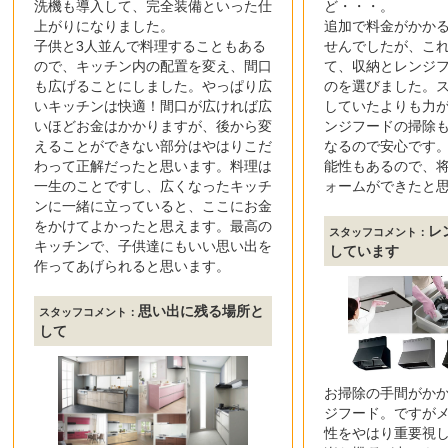
洗機も導入して、完全装備といった仕
ど・・・。
上がりになりました。
追加で料金がかか
子供と3人並んで料理することもある
せんでしたが、こ
ので、キッチン内の配置を変え、間口
て、収納とレンジ
も広げることにしました。やっぱり広
のを選びました。
いキッチンは快適！間口が広ければ広
していたよりも力
いほどお金はかかりますが、後から変
ンジフードの掃除
えることができない部分はやはりこだ
なるので安心です
わって正解だったと思います。料理は
能性もあるので、
一生のことですし、広くなったキッチ
ォームができたと
ンに一緒に立っていると、ここにお金
をかけてよかったと思えます。最高の
レ
スタッフコメント：
キッチンで、子供達にもいい思い出を
しています
作ってあげられると思います。
思い出に残る場所と
スタッフコメント：
して
お掃除の手間がか
ジフード。ですが
性をやはり重要視