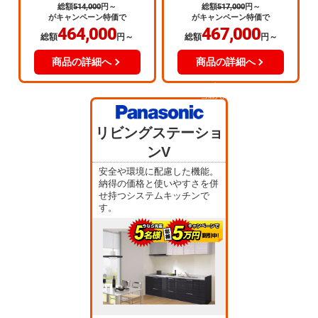
総額
514,000
円～
総額
517,000
円～
がキャンペーン特価で
がキャンペーン特価で
464,000
467,000
総額
円～
総額
円～
商品の詳細へ
商品の詳細へ
当店人気
No.3
リビングステーショ
ンV
安全や環境に配慮した機能。
納得の価格と使いやすさを併
せ持つシステムキッチンで
す。