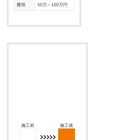
施工月
2026/01
地域
千葉県柏市
居住形態
戸建て住宅
築年数
40年
費用
50万～100万円