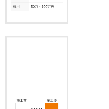
サイズ・面積
4LDK
築年数
35年
費用
50万～100万円