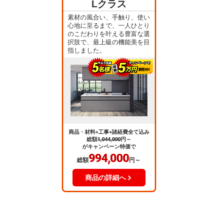
Lクラス
素材の風合い、手触り、使い
心地に至るまで、一人ひとり
のこだわりを叶える豊富な選
択肢で、最上級の機能美を目
指しました。
商品・材料+工事+諸経費全て込み
総額
1,044,000
円～
がキャンペーン特価で
994,000
総額
円～
商品の詳細へ