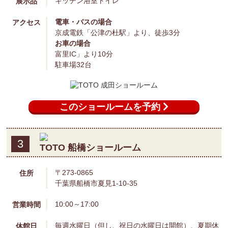
2
TOTO 成田ショールーム
〒286-0048
住所
千葉県成田市公津の杜1-25-2
10:00～17:00
営業時間
毎週水曜日（但し、祝日の水曜日は開館）、夏期休
休館日
暇、年末年始
キッチン
浴室
トイレ
展示品
電車・バスの場合
アクセス
京成電鉄「公津の杜駅」より、徒歩3分
お車の場合
富里IC」より10分
駐車場32台