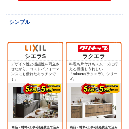
シンプル
当店人気
当店人気
No.1
No.2
シエラS
ラクエラ
デザイン性と機能性を両立さ
料理も片付けもスムーズに行
せながら、コストパフォーマ
える機能もうれしい
ンスにも優れたキッチンで
「rakuera(ラクエラ)」シリー
す。
ズ。
商品・材料+工事+諸経費全て込み
商品・材料+工事+諸経費全て込み