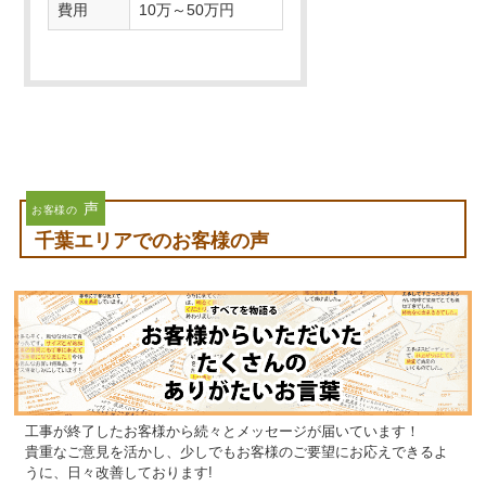
施工月
2025/06
地域
千葉県千葉市稲毛区
居住形態
戸建て住宅
築年数
23年
費用
10万～50万円
声
お客様の