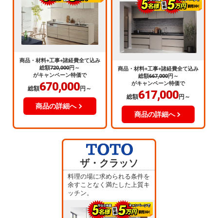
商品・材料+工事+諸経費全て込み
総額
720,000
円～
商品・材料+工事+諸経費全て込み
がキャンペーン特価で
総額
667,000
円～
670,000
がキャンペーン特価で
総額
円～
617,000
総額
円～
商品の詳細へ
商品の詳細へ
ザ・クラッソ
料理の場に求められる条件を
余すことなく満たした上質キ
ッチン。