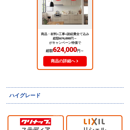
商品・材料+工事+諸経費全て込み
総額
674,000
円～
がキャンペーン特価で
624,000
総額
円～
商品の詳細へ
ハイグレード
当店人気
No.4
ステディア
リシェル