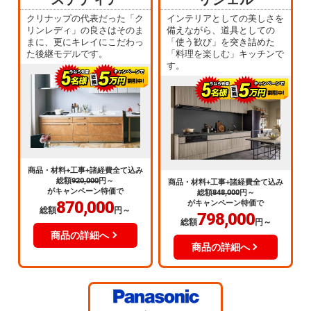
クリナップの代表だった「ク
インテリアとしての美しさを
リンレディ」の良さはそのま
備えながら、道具としての
まに、更にキレイにこだわっ
「使う歓び」を突き詰めた
た後継モデルです。
「料理を楽しむ」キッチンで
す。
商品・材料+工事+諸経費全て込み
総額
920,000
円～
商品・材料+工事+諸経費全て込み
がキャンペーン特価で
総額
848,000
円～
870,000
がキャンペーン特価で
総額
円～
798,000
総額
円～
商品の詳細へ
商品の詳細へ