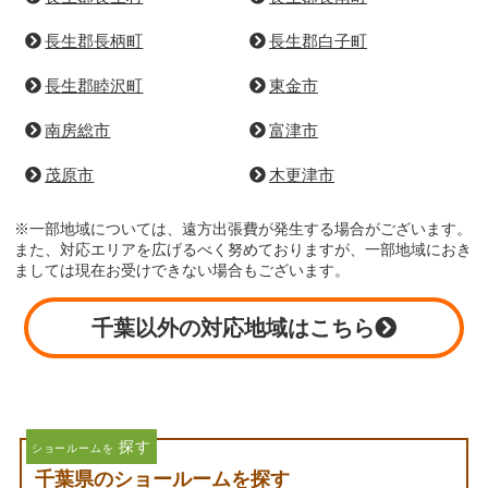
山武郡九十九里町
山武郡芝山町
大網白里市
山武市
いすみ市
勝浦市
匝瑳市
袖ケ浦市
銚子市
長生郡一宮町
長生郡長生村
長生郡長南町
長生郡長柄町
長生郡白子町
長生郡睦沢町
東金市
南房総市
富津市
茂原市
木更津市