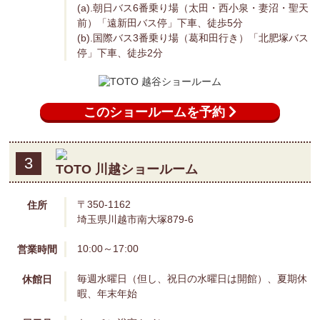
(a).朝日バス6番乗り場（太田・西小泉・妻沼・聖天
前）「遠新田バス停」下車、徒歩5分
(b).国際バス3番乗り場（葛和田行き）「北肥塚バス
停」下車、徒歩2分
このショールームを予約
3
TOTO 川越ショールーム
〒350-1162
住所
埼玉県川越市南大塚879-6
10:00～17:00
営業時間
毎週水曜日（但し、祝日の水曜日は開館）、夏期休
休館日
暇、年末年始