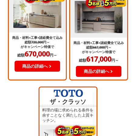
商品・材料+工事+諸経費全て込み
総額
720,000
円～
商品・材料+工事+諸経費全て込み
がキャンペーン特価で
総額
667,000
円～
670,000
がキャンペーン特価で
総額
円～
617,000
総額
円～
商品の詳細へ
商品の詳細へ
ザ・クラッソ
料理の場に求められる条件を
余すことなく満たした上質キ
ッチン。