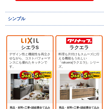
シンプル
当店人気
当店人気
No.1
No.2
シエラS
ラクエラ
デザイン性と機能性を両立さ
料理も片付けもスムーズに行
せながら、コストパフォーマ
える機能もうれしい
ンスにも優れたキッチンで
「rakuera(ラクエラ)」シリー
す。
ズ。
商品・材料+工事+諸経費全て込み
商品・材料+工事+諸経費全て込み