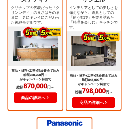
クリナップの代表だった「ク
インテリアとしての美しさを
リンレディ」の良さはそのま
備えながら、道具としての
まに、更にキレイにこだわっ
「使う歓び」を突き詰めた
た後継モデルです。
「料理を楽しむ」キッチンで
す。
商品・材料+工事+諸経費全て込み
総額
920,000
円～
商品・材料+工事+諸経費全て込み
がキャンペーン特価で
総額
848,000
円～
870,000
がキャンペーン特価で
総額
円～
798,000
総額
円～
商品の詳細へ
商品の詳細へ