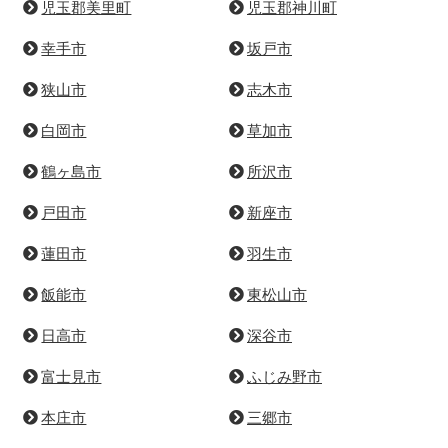
児玉郡美里町
児玉郡神川町
幸手市
坂戸市
狭山市
志木市
白岡市
草加市
鶴ヶ島市
所沢市
戸田市
新座市
蓮田市
羽生市
飯能市
東松山市
日高市
深谷市
富士見市
ふじみ野市
本庄市
三郷市