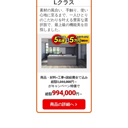
Lクラス
素材の風合い、手触り、使い
心地に至るまで、一人ひとり
のこだわりを叶える豊富な選
択肢で、最上級の機能美を目
指しました。
商品・材料+工事+諸経費全て込み
総額
1,044,000
円～
がキャンペーン特価で
994,000
総額
円～
商品の詳細へ