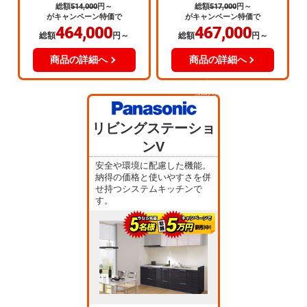
総額
514,000
円～
総額
517,000
円～
がキャンペーン特価で
がキャンペーン特価で
464,000
467,000
総額
円～
総額
円～
商品の詳細へ
商品の詳細へ
当店人気
No.3
リビングステーショ
ンV
安全や環境に配慮した機能。
納得の価格と使いやすさを併
せ持つシステムキッチンで
す。