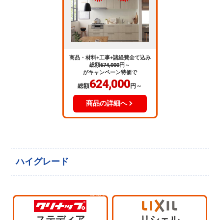
商品・材料+工事+諸経費全て込み
総額
674,000
円～
がキャンペーン特価で
624,000
総額
円～
商品の詳細へ
ハイグレード
当店人気
No.4
ステディア
リシェル