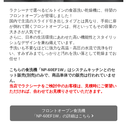
ラクシーナで選べるビルトインの食器洗い乾燥機に、待望の
フロントオープンが登場しました！
国内で主流のスライド引き出しタイプとは異なり、手前に扉
が倒れて開くフロントオープンは、何といってもその容量の
大きさが人気です。
さらに、日本の生活環境にあわせた高い機能性とスタイリッ
シュなデザインを兼ね備えています。
予洗いも不要なほどに強力な高温・高圧の水流で洗浄を行
い、すみずみまでしっかりと汚れを洗い落として乾燥までお
任せ！
こちらの食洗機「NP-60EF1W」はシステムキッチンとのセ
ット販売(別売)のみで、商品単体での販売は行われていませ
ん。
当店でラクシーナをご検討中のお客様は、見積時にご要望い
ただければ、合わせてお見積りさせていただきます。
フロントオープン食洗機
「NP-60EF1W」の詳細はこちら