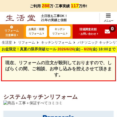
288
117
ご利用
万･工事実績
万件!
土日祝も工事OK！
21年の実績と信頼
メニュー
0
現場調査依頼
お風呂・浴室
キッチン
リフォーム
リフォーム
リフォーム
・お問い合わせ
注意事項
生活堂
リフォーム
キッチンリフォーム
パナソニック キッチンリ
お盆限定！真夏の限界突破セール
2026/6/26
(金) -
8/28
(金) 18:00まで
現在、リフォームの注文が殺到しておりますので、し
ばらくの間、ご相談、お申し込みを控えさせて頂きま
す。
システムキッチンリフォーム