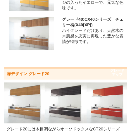
ジの入ったイエローで、元気な色
味です。
グレード40:CX40シリーズ チェ
リー柄(X40[XP])
ハイグレードだけあり、天然木の
木肌感を忠実に再現した豊かな表
情が特徴です。
グレード
扉デザイン グレード20
アップ
グレード20には木目調ながらオーソドックスなCT20シリーズ