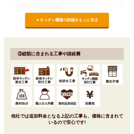
②キッチン周りの機器
▼キッチン機器の詳細をもっと見る
扉カラー
ハンドル
③総額に含まれる工事や諸経費
グループ1
バー取手 シルバー
標準仕様モデル
標準仕様モデル
他社では追加料金となる上記の工事も、価格に含まれて
ワークトップ
シンク
いるので安心です!