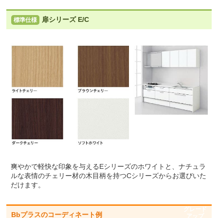
吊戸棚
扉シリーズ E/C
標準仕様
ウォールキャビネット
標準仕様モデル
爽やかで軽快な印象を与えるEシリーズのホワイトと、ナチュラ
お客様のご要望に応じた機器のグレードアップも可能で
ルな表情のチェリー材の木目柄を持つCシリーズからお選びいた
す！詳しくはこちら
だけます。
グレード
Bbプラスのコーディネート例
アップ