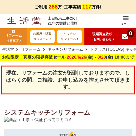
288
117
ご利用
万･工事実績
万件!
土日祝も工事OK！
21年の実績と信頼
メニュー
0
現場調査依頼
お風呂・浴室
キッチン
リフォーム
リフォーム
リフォーム
・お問い合わせ
注意事項
生活堂
リフォーム
キッチンリフォーム
トクラス(TOCLAS) キ
お盆限定！真夏の限界突破セール
2026/6/26
(金) -
8/28
(金) 18:00まで
現在、リフォームの注文が殺到しておりますので、し
ばらくの間、ご相談、お申し込みを控えさせて頂きま
す。
システムキッチンリフォーム