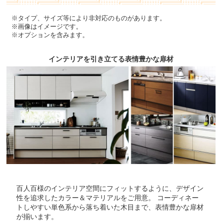
※タイプ、サイズ等により非対応のものがあります。
シングルレバー混合水栓(ハン
ガスコンロ 60cm 片面焼きグ
ドル樹脂製)
リル 無水グリル ホーロー天板
※画像はイメージです。
ブラック
※オプションを含みます。
標準仕様モデル
標準仕様モデル
インテリアを引き立てる表情豊かな扉材
レンジフード
キャビネット
スタンダードプロペラファン
開き扉
百人百様のインテリア空間にフィットするように、デザイン
間口75cm 全高70cm ブラック
性を追求したカラー＆マテリアルをご用意。 コーディネー
トしやすい単色系から落ち着いた木目まで、表情豊かな扉材
標準仕様モデル
標準仕様モデル
が揃います。