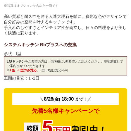
高い質感と耐久性を誇る人造大理石を軸に、多彩な色やデザインで
自分好みの空間を叶えるキッチンです。
手入れのしやすさとインテリア性が両立し、日々の料理をより美し
く快適に彩ります。
システムキッチン Bbプラスへの交換
形状：
I型
L型キッチン
をご希望の方は、備考欄にL型希望とご記入ください。現地調査して
ご案内させていただきます。
※
L型→L型のみ対応
、L型→I型は対応不可
工期の目安：1~2日
8/28
18:00
＼
(金)
まで！／
先着5名様キャンペーンで
5
総額
割引中！