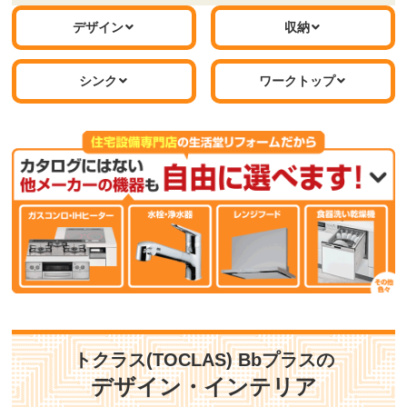
デザイン
収納
シンク
ワークトップ
人造大理石カウンター ニュー
G2/H2シンク ※間口1950はA
グラーナホワイト
シンク
標準仕様モデル
標準仕様モデル
キッチン水栓
調理機器
トクラス(TOCLAS) Bbプラスの
デザイン・インテリア