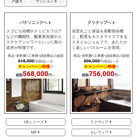
戸建
マンション
パナソニックへ
クリナップへ
スゴピカ浴槽やスミピカフロア
浴室丸ごと保温＆高断熱浴槽
などの機能性、酸素美泡湯やエ
と、配置をカスタマイズできる
ステケアシャワーといった美の
スタイルシェルフで、あたたか
追求が特徴です。
く楽しいバスルームを実現。
商品･材料費+工事費+諸経費込の総額
商品･材料費+工事費+諸経費込の総額
618,000
806,000
円(税込)～が
円(税込)～が
キャンペーン特価
キャンペーン特価
で
で
568,000
756,000
総額
円～
総額
円～
UKシリーズ
ラクヴィア
MR
セレヴィア