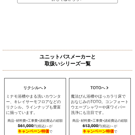
ユニットバスメーカーと
取扱いシリーズ一覧
リクシルへ
TOTOへ
ミナモ浴槽やまる洗いカウンタ
魔法びん浴槽やほっカラリ床で
ー、キレイサーモフロアなどの
おなじみのTOTO。コンフォート
リクシル。ラインナップも豊富
ウエーブシャワーや床ワイパー
に揃っています。
洗浄にも注目です。
商品･材料費+工事費+諸経費込の総額
商品･材料費+工事費+諸経費込の総額
561,000
613,000
円(税込)～が
円(税込)～が
キャンペーン特価
キャンペーン特価
で
で