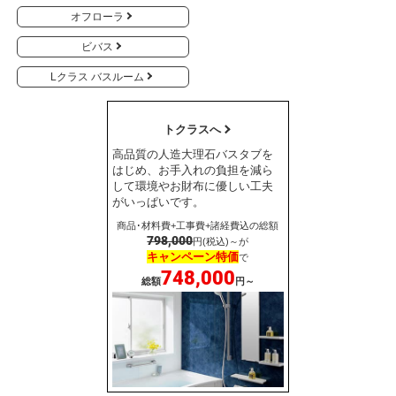
オフローラ
ビバス
Lクラス バスルーム
トクラスへ
高品質の人造大理石バスタブを
はじめ、お手入れの負担を減ら
して環境やお財布に優しい工夫
がいっぱいです。
商品･材料費+工事費+諸経費込の総額
798,000
円(税込)～が
キャンペーン特価
で
748,000
総額
円～