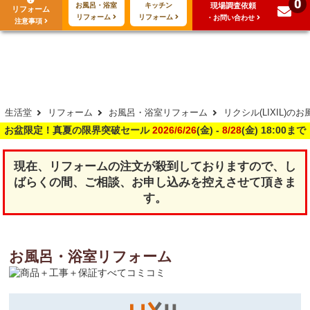
0
現場調査依頼
お風呂・浴室
キッチン
リフォーム
288
117
ご利用
万･工事実績
万件!
リフォーム
リフォーム
・お問い合わせ
注意事項
生活堂
リフォーム
お風呂・浴室リフォーム
リクシル(LIXIL)
お盆限定！真夏の限界突破セール
2026/6/26
(金) -
8/28
(金) 18:00まで
現在、リフォームの注文が殺到しておりますので、し
ばらくの間、ご相談、お申し込みを控えさせて頂きま
す。
お風呂・浴室リフォーム