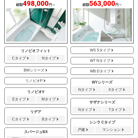
498,000
563,000
総額
円～
総額
円～
WS Sタイプ
リノビオフィット
Cタイプ
Nタイプ
WT Nタイプ
BWシリーズ
WB Dタイプ
リノビオP
WYシリーズ
Nタイプ
Xタイプ
リノビオV
Eタイプ
Mタイプ
サザナシリーズ
Nタイプ
Tタイプ
リデア
Cタイプ
Bタイプ
シンラ Cタイプ
戸建
マンション
スパージュBX