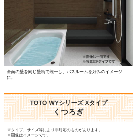
標準仕様モデル
標準仕様モデル
収納棚
タオル掛け
全面の壁を同じ壁柄で統一し、バスルームを好みのイメージ
に。
セパレート収納棚 W270 側面
タオル掛[ホワイト]
2段<ホワイト>
標準仕様モデル
標準仕様モデル
TOTO WYシリーズ Xタイプ
くつろぎ
お客様のご要望に応じた機器のグレードアップも可能で
す！詳しくはこちら
※タイプ、サイズ等により非対応のものがあります。
※画像はイメージです。