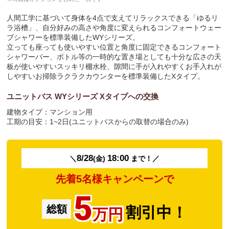
人間工学に基づいて身体を4点で支えてリラックスできる「ゆるリ
ラ浴槽」、自分好みの高さや角度に変えられるコンフォートウェー
ブシャワーを標準装備したWYシリーズ。
立っても座っても使いやすい位置と角度に固定できるコンフォート
シャワーバー、ボトル等の一時的な置き場としても十分な広さの天
板が使いやすいスッキリ棚水栓、隙間に手が入れやすくお手入れが
しやすいお掃除ラクラクカウンターを標準装備したXタイプ。
ユニットバス WYシリーズ Xタイプへの交換
建物タイプ：
マンション用
工期の目安：1~2日(ユニットバスからの取替の場合のみ)
8/28
18:00
＼
(金)
まで！／
先着5名様キャンペーンで
5
総額
割引中！
万円