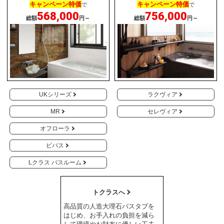
キャンペーン特価
キャンペーン特価
で
で
568,000
756,000
総額
円～
総額
円～
UKシリーズ
ラクヴィア
MR
セレヴィア
オフローラ
ビバス
Lクラス バスルーム
トクラスへ
高品質の人造大理石バスタブを
はじめ、お手入れの負担を減ら