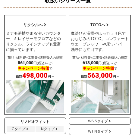
取扱いシリーズ一覧
リクシルへ
TOTOへ
ミナモ浴槽やまる洗いカウンタ
魔法びん浴槽やほっカラリ床で
ー、キレイサーモフロアなどの
おなじみのTOTO。コンフォート
リクシル。ラインナップも豊富
ウエーブシャワーや床ワイパー
に揃っています。
洗浄にも注目です。
商品･材料費+工事費+諸経費込の総額
商品･材料費+工事費+諸経費込の総額
561,000
613,000
円(税込)～が
円(税込)～が
キャンペーン特価
キャンペーン特価
で
で
498,000
563,000
総額
円～
総額
円～
WS Sタイプ
リノビオフィット
Cタイプ
Nタイプ
WT Nタイプ