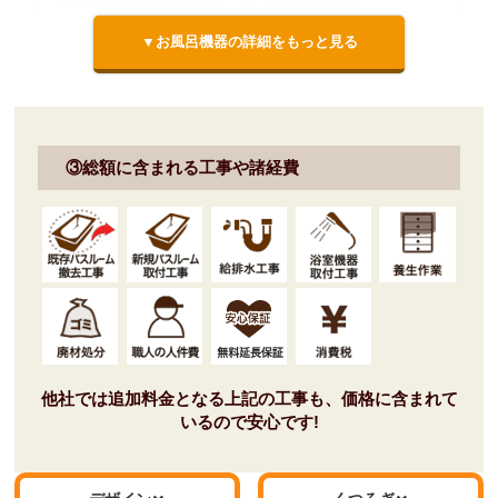
▼お風呂機器の詳細をもっと見る
お掃除ラクラクほっカラリ床
正面アクセントプラン アクセ
[ホワイト（ラグ調）]
ントパネル[ファセットベージ
ュ]+周辺パネル[ミネラホワイ
ト]
③総額に含まれる工事や諸経費
標準仕様モデル
標準仕様モデル
浴槽
エプロン
他社では追加料金となる上記の工事も、価格に含まれて
いるので安心です!
FRPバス ゆるリラ浴槽 ※浴室
ホワイト