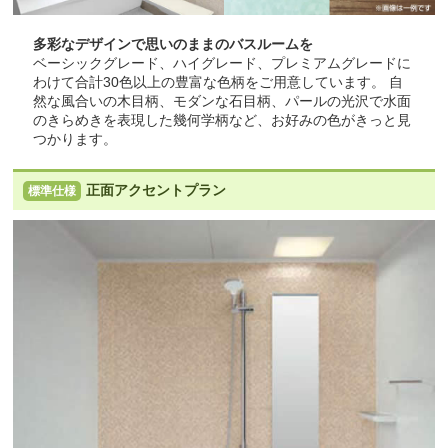
多彩なデザインで思いのままのバスルームを
ベーシックグレード、ハイグレード、プレミアムグレードに
わけて合計30色以上の豊富な色柄をご用意しています。 自
然な風合いの木目柄、モダンな石目柄、パールの光沢で水面
のきらめきを表現した幾何学柄など、お好みの色がきっと見
つかります。
正面アクセントプラン
標準仕様
スッキリ棚水栓(棚W300)
コンフォートウェーブシャワ
ー(メタル調)
標準仕様モデル
標準仕様モデル
スライドバー
カウンター