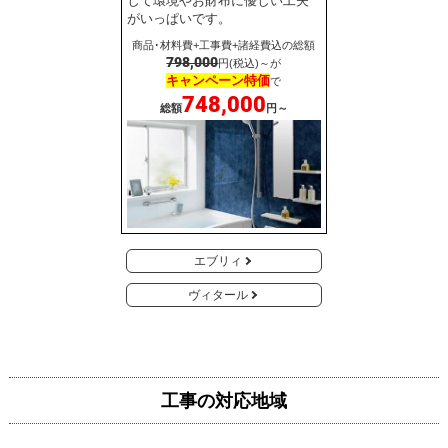
して環境やお財布に優しい工夫
がいっぱいです。
商品･材料費+工事費+諸経費込の総額
798,000
円(税込)～が
キャンペーン特価
で
748,000
総額
円～
エブリィ
ヴィタール
工事の対応地域