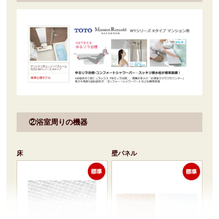
②浴室周りの機器
床
壁パネル