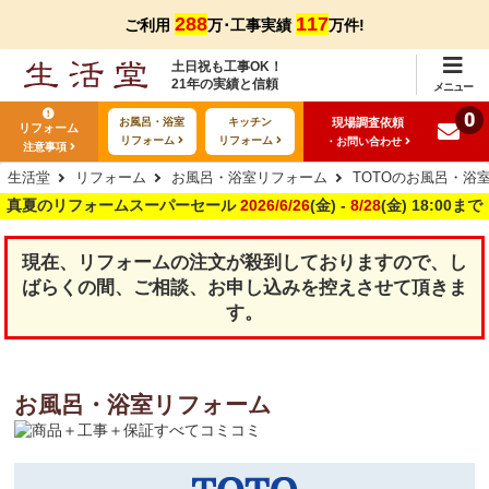
288
117
ご利用
万･工事実績
万件!
土日祝も工事OK！
21年の実績と信頼
メニュー
0
現場調査依頼
お風呂・浴室
キッチン
リフォーム
リフォーム
リフォーム
・お問い合わせ
注意事項
生活堂
リフォーム
お風呂・浴室リフォーム
TOTOのお風呂・浴
真夏のリフォームスーパーセール
2026/6/26
(金) -
8/28
(金) 18:00まで
現在、リフォームの注文が殺到しておりますので、し
ばらくの間、ご相談、お申し込みを控えさせて頂きま
す。
お風呂・浴室リフォーム