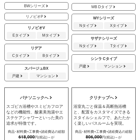
BWシリーズ
WB Dタイプ
リノビオP
WYシリーズ
Nタイプ
Xタイプ
リノビオV
Eタイプ
Mタイプ
サザナシリーズ
Nタイプ
Tタイプ
リデア
Cタイプ
Bタイプ
シンラ Cタイプ
戸建
マンション
スパージュBX
戸建
マンション
パナソニックへ
クリナップへ
スゴピカ浴槽やスミピカフロア
浴室丸ごと保温＆高断熱浴槽
などの機能性、酸素美泡湯やエ
と、配置をカスタマイズできる
ステケアシャワーといった美の
スタイルシェルフで、あたたか
追求が特徴です。
く楽しいバスルームを実現。
商品･材料費+工事費+諸経費込の総額
商品･材料費+工事費+諸経費込の総額
618,000
806,000
円(税込)～が
円(税込)～が