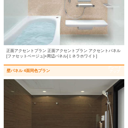
コンフォートシャワーバー(手
お掃除ラクラクカウンター単
すり兼用)
色(天板奥行き260) ホワイト
標準仕様モデル
標準仕様モデル
正面アクセントプラン 正面アクセントプラン アクセントパネル
照明
ミラー
[ファセットベージュ]+周辺パネル[ミネラホワイト]
グレード
壁パネル 4面同色プラン
アップ
シーリング照明（LEDラン
お掃除ラクラク鏡 フレーム付
プ）<電球色> 1灯
縦長ミラー（W298×H1025）