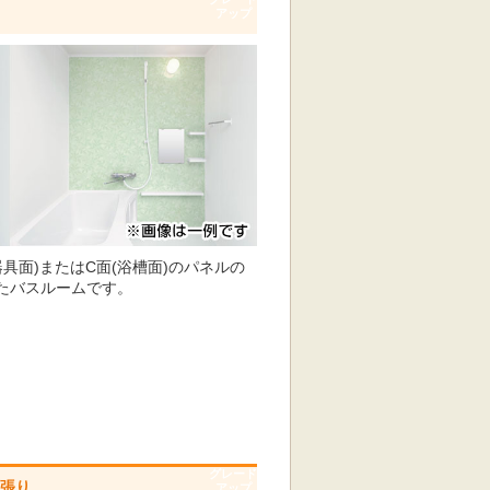
アップ
ら
具面)またはC面(浴槽面)のパネルの
たバスルームです。
グレード
ト張り
アップ