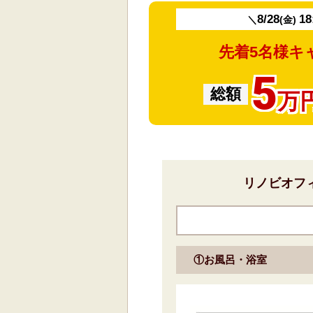
8/28
18
＼
(金)
先着5名様キ
5
総額
万
リノビオフィ
①お風呂・浴室