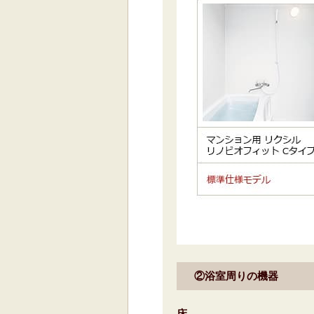
②浴室周りの機器
床