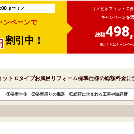
:00
まで！／
リノビオフィット C
キャンペーンを選
ャンペーンで
498
総額
割引中！
円
※こちらはキャンペー
ット Cタイプ
お風呂リフォーム
標準仕様の総額料金に
①浴室本体 ②浴室周りの機器 ③総額に含まれる工事や諸経費