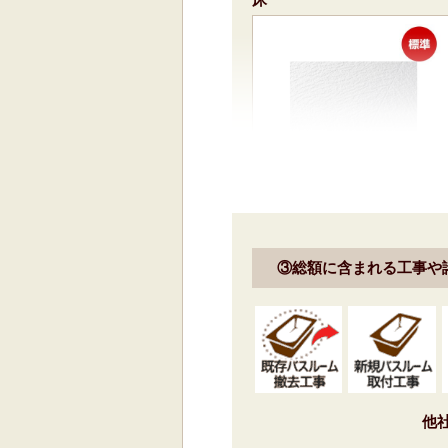
岩肌調 単色<ホワイト/N86>
③総額に含まれる工事や
標準仕様モデル
風呂フタ・風呂フタフック
他