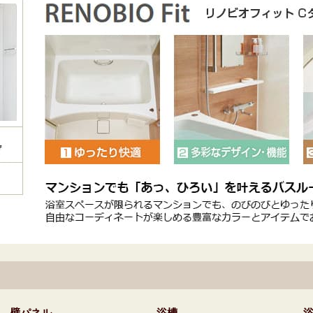
壁パネル
浴槽