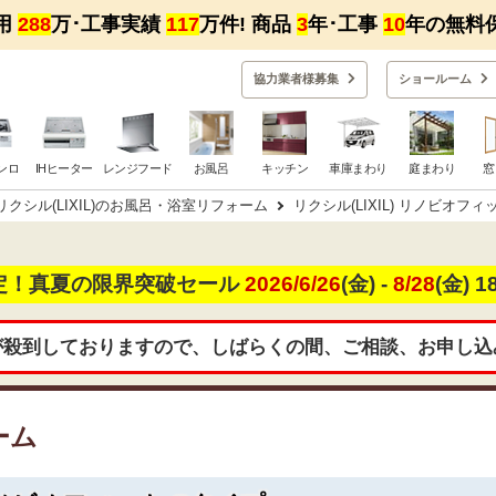
用
288
万･工事実績
117
万件! 商品
3
年･工事
10
年の無料
協力業者様募集
ショー
ルーム
ンロ
IHヒーター
レンジフード
お風呂
キッチン
車庫まわり
庭まわり
窓
リクシル(LIXIL)のお風呂・浴室リフォーム
リクシル(LIXIL) リノビオフ
定！真夏の限界突破セール
2026/6/26
(金) -
8/28
(金) 
が殺到しておりますので、しばらくの間、ご相談、お申し込
ーム