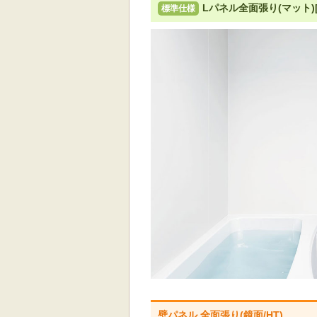
Lパネル全面張り(マット)[
標準仕様
標準仕様モデル
お
壁パネル 全面張り(鏡面/HT)