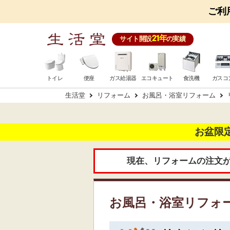
ご利
21年
サイト開設
の実績
トイレ
便座
ガス給湯器
エコキュート
食洗機
ガスコ
生活堂
リフォーム
お風呂・浴室リフォーム
お盆限
現在、リフォームの注文
お風呂・浴室リフォ