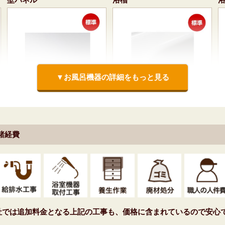
▼お風呂機器の詳細をもっと見る
全面張り(マット)[ホワイ
FRP浴槽<ホワイト/NW1>
ト/LE301]
諸経費
標準仕様モデル
標準仕様モデル
ドア
水栓
社では追加料金となる上記の工事も、価格に含まれているので安心で