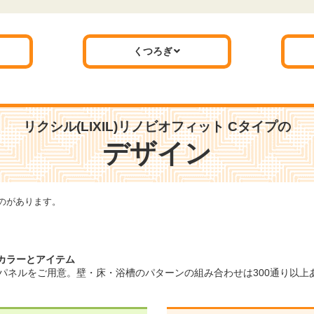
くつろぎ
折り戸[11mm段差]
兼用壁付サーモ水栓(クロマー
レS)吐水250mm
標準仕様モデル
標準仕様モデル
リクシル(LIXIL)リノビオフィット Cタイプの
デザイン
照明
タオル掛
のがあります。
カラーとアイテム
壁パネルをご用意。壁・床・浴槽のパターンの組み合わせは300通り以
スリム照明(LED) 1灯
タオル掛