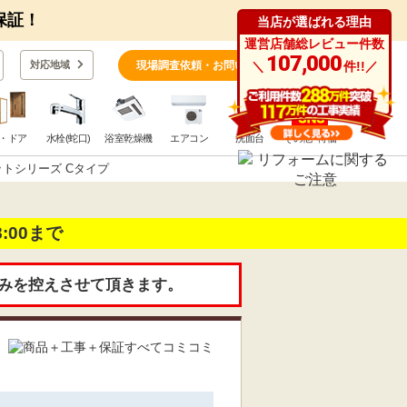
保証！
当店が選ばれる理由
運営店舗総レビュー件数
0
107,000
対応地域
現場調査依頼・お問い合わせ
＼
件!!／
・ドア
水栓(蛇口)
浴室乾燥機
エアコン
洗面台
その他･特価
ィットシリーズ Cタイプ
18:00まで
みを控えさせて頂きます。