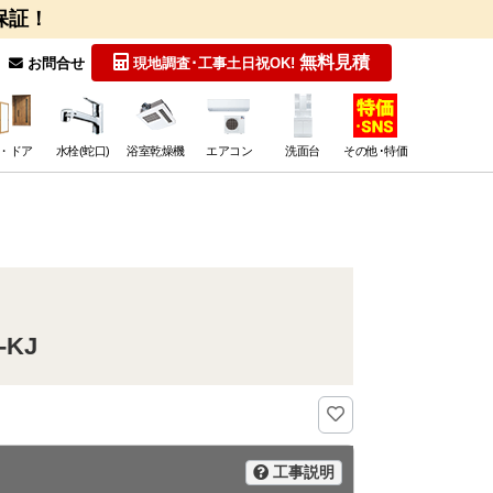
保証！
無料見積
お問合せ
現地調査･工事
土日祝OK!
・ドア
水栓(蛇口)
浴室乾燥機
エアコン
洗面台
その他･特価
KJ
工事説明