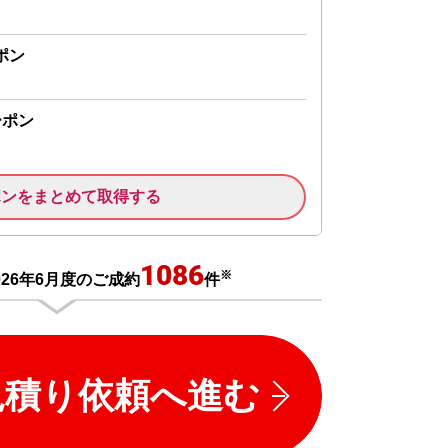
ポン
ーポン
ポンをまとめて取得する
1086
※
026年6月度のご成約
件
見積り依頼へ進む