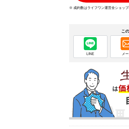
※ 成約数はライフワン運営全ショッ
こ
LINE
メー