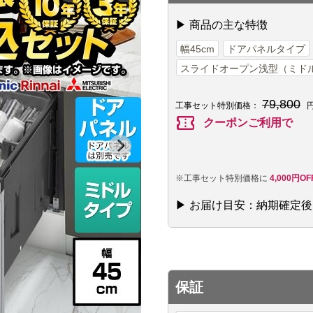
▶ 商品の主な特徴
幅45cm
ドアパネルタイプ
スライドオープン浅型（ミド
79,800
工事セット特別価格：
円
confirmation_number
クーポンご利用で
※工事セット特別価格に
4,000円O
▶ お届け目安：納期確定
保証