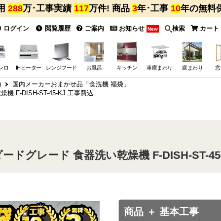
用
288
万･工事実績
117
万件! 商品
3
年･工事
10
年の無料
ログイン
閲覧履歴
ご案内
お知らせ
検索
カート
New
ンロ
IHヒーター
レンジフード
お風呂
キッチン
車庫まわり
庭まわり
窓
)
国内メーカーおまかせ品「食洗機 福袋」
-DISH-ST-45-KJ 工事費込
グレード 食器洗い乾燥機 F-DISH-ST-45-
商品 ＋ 基本工事