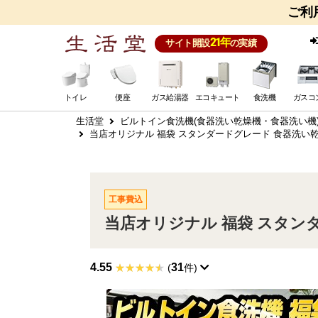
ご利
21年
サイト開設
の実績
トイレ
便座
ガス給湯器
エコキュート
食洗機
ガスコ
生活堂
ビルトイン食洗機(食器洗い乾燥機・食器洗い機
当店オリジナル 福袋 スタンダードグレード 食器洗い乾燥機 F
工事費込
当店オリジナル 福袋 スタンダード
4.55
31
(
件)