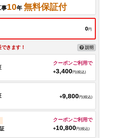
10
無料保証付
工事
年
0
円
長できます！
説明
クーポンご利用で
証
3,400
+
円(税込)
9,800
証
+
円(税込)
クーポンご利用で
10,800
+
証
円(税込)