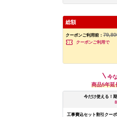
総額
79,80
クーポンご利用前：
confirmation_number
クーポンご利用で
今
商品5年延
今だけ使える！
工事費込セット割引クーポ