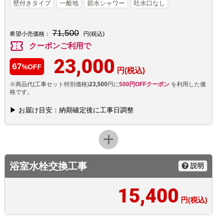
壁付きタイプ
一般地
節水シャワー
吐水口なし
71,500
希望小売価格：
円(税込)
confirmation_number
クーポンご利用で
23,000
67
%OFF
円(税込)
※商品代(工事セット特別価格)
23,500
円に
500円OFFクーポン
を利用した価
格です。
▶ お届け目安：納期確定後に工事日調整
浴室水栓交換工事
説明
15,400
円(税込)