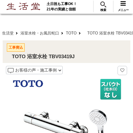
土日祝も工事OK！
288
117
無料見積
ご利用
万･工事実績
万件!
21年の実績と信頼
検索
メニュー
生活堂
浴室水栓・お風呂蛇口
TOTO
TOTO 浴室水栓 TBV0341
工事費込
TOTO 浴室水栓 TBV03419J
お客様の声・施工事例