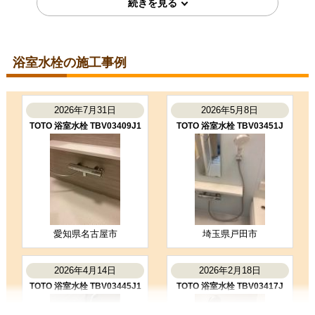
購入の決め手
価格が安かった
レビューの評価が良かった
浴室水栓の施工事例
2025年8月13日
東京都世田谷区
浴室水栓工事のお客様
2026年7月31日
2026年5月8日
BF-KA147TSL
TOTO 浴室水栓 TBV03409J1
TOTO 浴室水栓 TBV03451J
コメント
職人さんがテキパキと作業してくだ
さり、あっという間に新しいシャワ
ー水栓になりました。デザインもス
タイリッシュで気に入って…
（ご本人様より）
5
4
★★★★★
★★★★☆
工事満足度
受注満足度
購入の決め手
愛知県名古屋市
埼玉県戸田市
サイトが見やすかった
商品選定がしやすかった
2026年4月14日
2026年2月18日
価格が安かった
TOTO 浴室水栓 TBV03445J1
TOTO 浴室水栓 TBV03417J