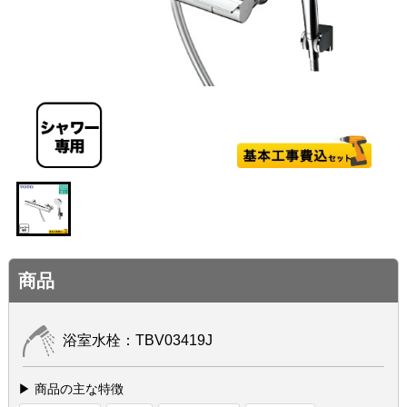
商品
浴室水栓：TBV03419J
▶ 商品の主な特徴