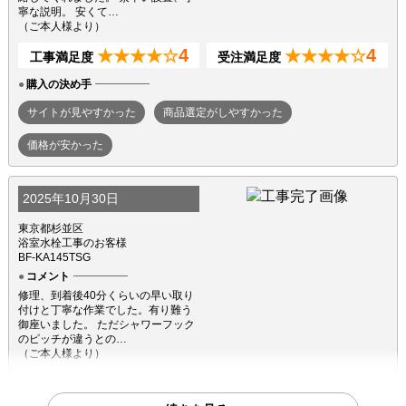
寧な説明。 安くて…
（ご本人様より）
4
4
★★★★☆
★★★★☆
工事満足度
受注満足度
購入の決め手
サイトが見やすかった
商品選定がしやすかった
価格が安かった
2025年10月30日
東京都杉並区
浴室水栓工事のお客様
BF-KA145TSG
コメント
修理、到着後40分くらいの早い取り
付けと丁寧な作業でした。有り難う
御座いました。 ただシャワーフック
のピッチが違うとの…
（ご本人様より）
4
4
★★★★☆
★★★★☆
工事満足度
受注満足度