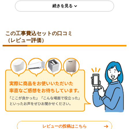
お客様の声をもっと見る
この工事費込セットの口コミ
福岡県福岡市
福岡県福岡市
（レビュー評価）
2026年1月19日
2025年11月11日
TOTO 浴室水栓 TBV03406J1
TOTO 浴室水栓 TMN40STY4
佐賀県鳥栖市
福岡県福岡市
工事実績をもっと見る
レビューの投稿はこちら