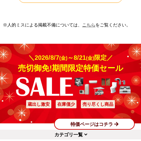
※人的ミスによる掲載不備については、
こちら
をご覧ください。
＼2026/8/7
～8/21
限定／
(金)
(金)
売切御免!期間限定特価セール
蔵出し激安
在庫僅少
売り尽くし商品
特価ページはコチラ
カテゴリ一覧