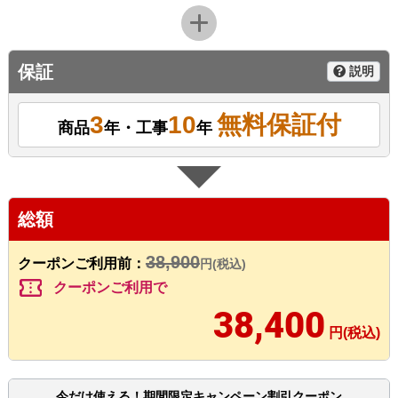
保証
説明
3
10
無料保証付
商品
年・工事
年
総額
38,900
クーポンご利用前：
円(税込)
confirmation_number
クーポンご利用で
38,400
円(税込)
今だけ使える！期間限定キャンペーン割引クーポン