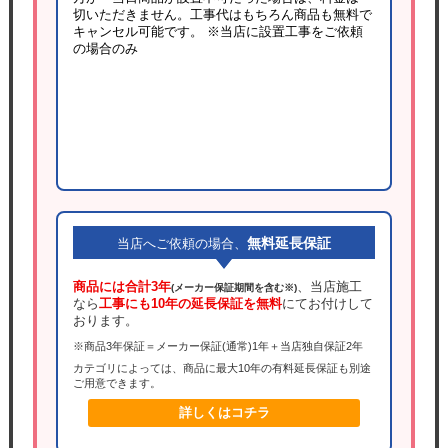
切いただきません。工事代はもちろん商品も無料で
キャンセル可能です。
※当店に設置工事をご依頼
の場合のみ
無料延長保証
当店へご依頼の場合、
商品には合計3年
、当店施工
(メーカー保証期間を含む※)
なら
工事にも10年の延長保証を無料
にてお付けして
おります。
※商品3年保証＝メーカー保証(通常)1年＋当店独自保証2年
カテゴリによっては、商品に最大10年の有料延長保証も別途
ご用意できます。
詳しくはコチラ