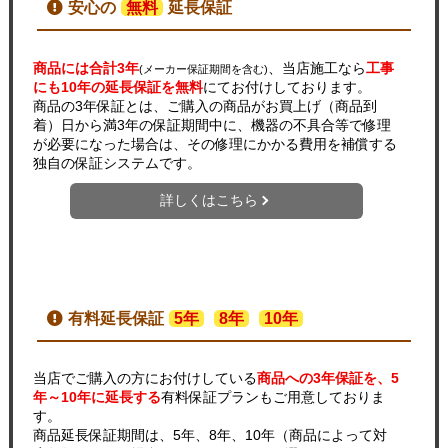
安心の
無料
延長保証
商品には合計3年
、当店施工なら
工事
(メーカー保証期間を含む)
にも10年の延長保証を無料
にてお付けしております。
商品の3年保証とは、ご購入の商品がお買上げ（商品到
着）日から満3年の保証期間中に、機器の不具合等で修理
が必要になった場合は、その修理にかかる費用を補償する
独自の保証システムです。
詳しくはこちら
有料延長保証
5年
8年
10年
当店でご購入の方にお付けしている
商品への3年保証を、5
年～10年に延長する
有料保証プランもご用意しておりま
す。
商品延長保証期間は、5年、8年、10年（商品によって対