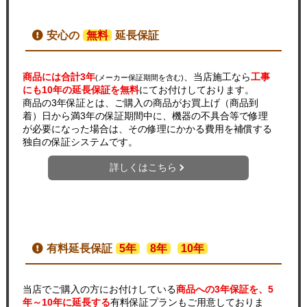
安心の
無料
延長保証
商品には合計3年
、当店施工なら
工事
(メーカー保証期間を含む)
にも10年の延長保証を無料
にてお付けしております。
商品の3年保証とは、ご購入の商品がお買上げ（商品到
着）日から満3年の保証期間中に、機器の不具合等で修理
が必要になった場合は、その修理にかかる費用を補償する
独自の保証システムです。
詳しくはこちら
有料延長保証
5年
8年
10年
当店でご購入の方にお付けしている
商品への3年保証を、5
年～10年に延長する
有料保証プランもご用意しておりま