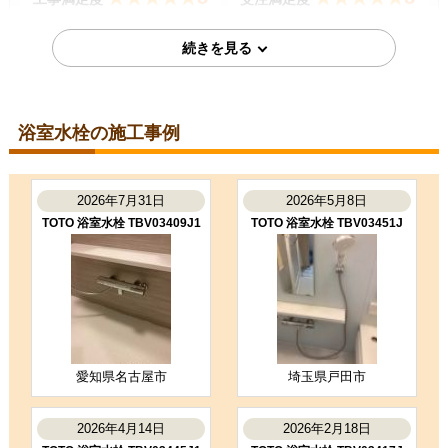
購入の決め手
サイトが見やすかった
価格が安かった
2025年12月17日
浴室水栓の施工事例
愛知県名古屋市
浴室水栓工事のお客様
TMNW40AY4
2026年7月31日
2026年5月8日
コメント
TOTO 浴室水栓 TBV03409J1
TOTO 浴室水栓 TBV03451J
少し作業時間がかかったが、丁寧な
施工であった。
（ご本人様より）
4
3
★★★★☆
★★★☆☆
工事満足度
受注満足度
購入の決め手
愛知県名古屋市
埼玉県戸田市
価格が安かった
レビューの評価が良かった
2026年4月14日
2026年2月18日