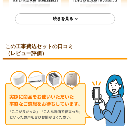
TOTO 浴室水栓 TBV03445J1
TOTO 浴室水栓 TBV03417J
お客様の声をもっと見る
この工事費込セットの口コミ
福岡県福岡市
福岡県福岡市
（レビュー評価）
2026年1月19日
2025年11月11日
TOTO 浴室水栓 TBV03406J1
TOTO 浴室水栓 TMN40STY4
佐賀県鳥栖市
福岡県福岡市
工事実績をもっと見る