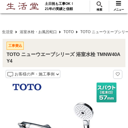
土日祝も工事OK！
288
117
無料見積
ご利用
万･工事実績
万件!
21年の実績と信頼
検索
メニュー
生活堂
浴室水栓・お風呂蛇口
TOTO
TOTO ニューウエーブシリー
工事費込
TOTO ニューウエーブシリーズ 浴室水栓 TMNW40A
Y4
お客様の声・施工事例