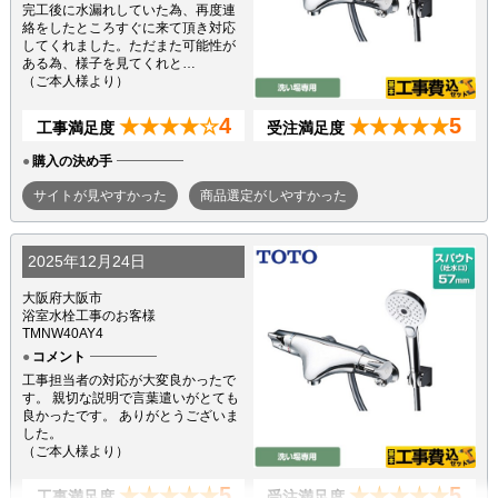
完工後に水漏れしていた為、再度連
絡をしたところすぐに来て頂き対応
してくれました。ただまた可能性が
ある為、様子を見てくれと…
（ご本人様より）
4
5
★★★★☆
★★★★★
工事満足度
受注満足度
購入の決め手
サイトが見やすかった
商品選定がしやすかった
2025年12月24日
大阪府大阪市
浴室水栓工事のお客様
TMNW40AY4
コメント
工事担当者の対応が大変良かったで
す。 親切な説明で言葉遣いがとても
良かったです。 ありがとうございま
した。
（ご本人様より）
5
5
★★★★★
★★★★★
工事満足度
受注満足度