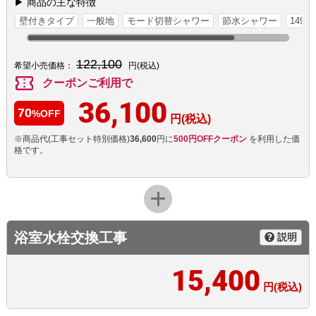
▶ 商品の主な特徴
壁付きタイプ
一般地
モード切替シャワー
節水シャワー
149
122,100
希望小売価格：
円(税込)
confirmation_number
クーポンご利用で
36,100
70
%OFF
円(税込)
※商品代(工事セット特別価格)
36,600
円に
500円OFFクーポン
を利用した価
格です。
浴室水栓交換工事
説明
15,400
円(税込)