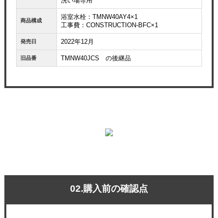
洗い場専用
浴室水栓：TMNW40AY4×1
商品構成
工事費：CONSTRUCTION-BFC×1
2022年12月
発売日
TMNW40JCS の後継品
旧品番
02.購入前の確認点