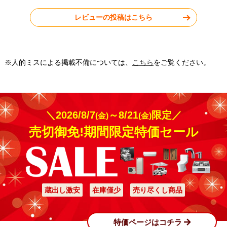
レビューの投稿はこちら
※人的ミスによる掲載不備については、
こちら
をご覧ください。
＼2026/8/7
～8/21
限定／
(金)
(金)
売切御免!期間限定特価セール
蔵出し激安
在庫僅少
売り尽くし商品
特価ページはコチラ