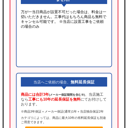
万が一当日商品が設置不可だった場合は、料金は一
切いただきません。工事代はもちろん商品も無料で
キャンセル可能です。
※当店に設置工事をご依頼
の場合のみ
無料延長保証
当店へご依頼の場合、
商品には合計3年
、当店施工
(メーカー保証期間を含む※)
なら
工事にも10年の延長保証を無料
にてお付けして
おります。
※商品3年保証＝メーカー保証(通常)1年＋当店独自保証2年
カテゴリによっては、商品に最大10年の有料延長保証も別途
ご用意できます。