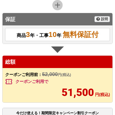
保証
説明
3
10
無料保証付
商品
年・工事
年
総額
52,000
クーポンご利用前：
円(税込)
confirmation_number
クーポンご利用で
51,500
円(税込)
今だけ使える！期間限定キャンペーン割引クーポン