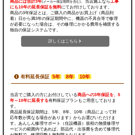
商品には合計3年
、当店施工なら
工事
(メーカー保証期間を含む)
にも10年の延長保証を無料
にてお付けしております。
商品の3年保証とは、ご購入の商品がお買上げ（商品到
着）日から満3年の保証期間中に、機器の不具合等で修理
が必要になった場合は、その修理にかかる費用を補償する
独自の保証システムです。
詳しくはこちら
有料延長保証
5年
8年
10年
当店でご購入の方にお付けしている
商品への3年保証を、5
年～10年に延長する
有料保証プランもご用意しておりま
す。
商品延長保証期間は、5年、8年、10年（商品によって対
応年数が異なる場合があります）からお選びいただけま
す。あんしん修理サポート（住設機器）規程の無償修理サ
ービスの範囲内であれば、部品代・出張費を含めて修理代
が無料で、修理回数も無制限となります。