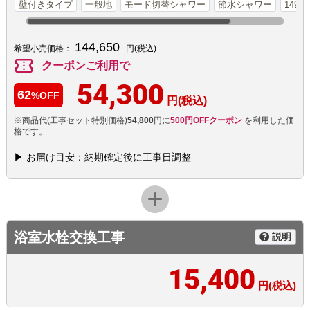
壁付きタイプ
一般地
モード切替シャワー
節水シャワー
149
144,650
希望小売価格：
円(税込)
confirmation_number
クーポンご利用で
54,300
62
%OFF
円(税込)
※商品代(工事セット特別価格)
54,800
円に
500円OFFクーポン
を利用した価
格です。
▶ お届け目安：納期確定後に工事日調整
浴室水栓交換工事
説明
15,400
円(税込)