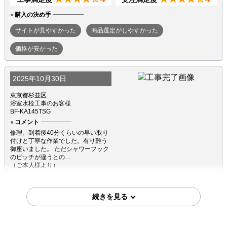
購入の決め手
サイトが見やすかった
商品選定がしやすかった
価格が安かった
2025年10月30日
東京都杉並区
浴室水栓工事のお客様
BF-KA145TSG
コメント
修理、到着後40分くらいの早い取り
付けと丁寧な作業でした。有り難う
御座いました。 ただシャワーフック
のピッチが違うとの…
（ご本人様より）
4
4
★★★★☆
★★★★☆
工事満足度
受注満足度
購入の決め手
価格が安かった
レビューの評価が良かった