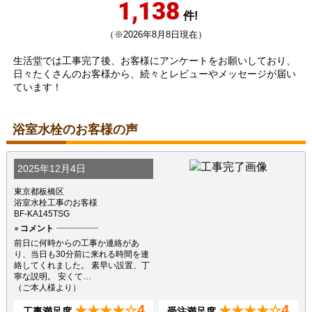
1,138
件!
（※2026年8月8日現在）
生活堂では工事完了後、お客様にアンケートをお願いしており、
日々たくさんのお客様から、続々とレビューやメッセージが届い
ています！
浴室水栓のお客様の声
2025年12月4日
東京都板橋区
浴室水栓工事のお客様
BF-KA145TSG
コメント
前日に何時からの工事か連絡があ
り、当日も30分前に来れる時間を連
絡してくれました。 素早い設置、丁
寧な説明。 安くて…
（ご本人様より）
4
4
★★★★☆
★★★★☆
工事満足度
受注満足度