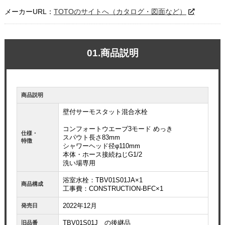
メーカーURL：
TOTOのサイトへ（カタログ・図面など）
01.商品説明
商品説明
壁付サーモスタット混合水栓
コンフォートウエーブ3モード めっき
仕様・
スパウト長さ83mm
特徴
シャワーヘッド径φ110mm
本体・ホース接続ねじG1/2
洗い場専用
浴室水栓：TBV01S01JA×1
商品構成
工事費：CONSTRUCTION-BFC×1
2022年12月
発売日
TBV01S01J の後継品
旧品番