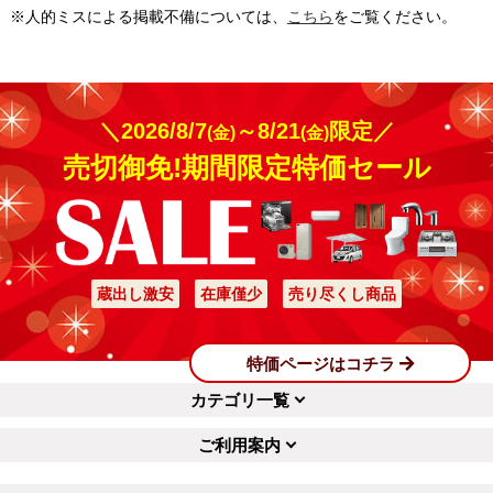
※人的ミスによる掲載不備については、
こちら
をご覧ください。
＼2026/8/7
～8/21
限定／
(金)
(金)
売切御免!期間限定特価セール
蔵出し激安
在庫僅少
売り尽くし商品
特価ページはコチラ
カテゴリ一覧
ご利用案内