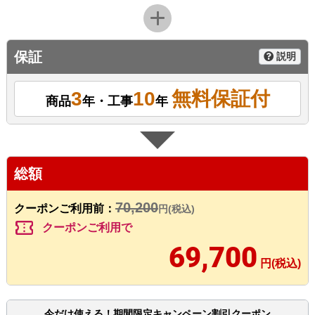
保証
説明
3
10
無料保証付
商品
年・工事
年
総額
70,200
クーポンご利用前：
円(税込)
confirmation_number
クーポンご利用で
69,700
円(税込)
今だけ使える！期間限定キャンペーン割引クーポン