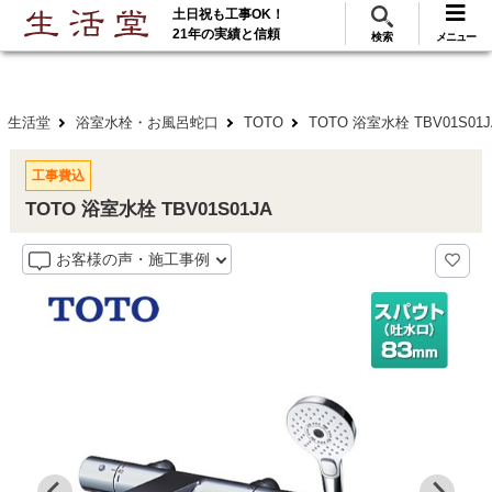
土日祝も工事OK！
288
117
無料見積
ご利用
万･工事実績
万件!
21年の実績と信頼
検索
メニュー
生活堂
浴室水栓・お風呂蛇口
TOTO
TOTO 浴室水栓 TBV01S01
工事費込
TOTO 浴室水栓 TBV01S01JA
お客様の声・施工事例