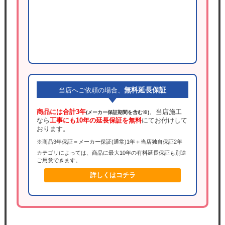
無料延長保証
当店へご依頼の場合、
商品には合計3年
、当店施工
(メーカー保証期間を含む※)
なら
工事にも10年の延長保証を無料
にてお付けして
おります。
※商品3年保証＝メーカー保証(通常)1年＋当店独自保証2年
カテゴリによっては、商品に最大10年の有料延長保証も別途
ご用意できます。
詳しくはコチラ