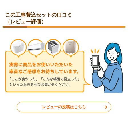
この工事費込セットの口コミ
福岡県福岡市
福岡県福岡市
（レビュー評価）
2026年1月19日
2025年11月11日
TOTO 浴室水栓 TBV03406J1
TOTO 浴室水栓 TMN40STY4
佐賀県鳥栖市
福岡県福岡市
工事実績をもっと見る
レビューの投稿はこちら