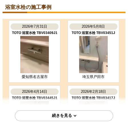
浴室水栓の施工事例
2025年8月13日
東京都世田谷区
浴室水栓工事のお客様
2026年7月31日
2026年5月8日
BF-KA147TSL
TOTO 浴室水栓 TBV03409J1
TOTO 浴室水栓 TBV03451J
コメント
職人さんがテキパキと作業してくだ
さり、あっという間に新しいシャワ
ー水栓になりました。デザインもス
タイリッシュで気に入って…
（ご本人様より）
5
4
★★★★★
★★★★☆
工事満足度
受注満足度
購入の決め手
愛知県名古屋市
埼玉県戸田市
サイトが見やすかった
商品選定がしやすかった
2026年4月14日
2026年2月18日
価格が安かった
TOTO 浴室水栓 TBV03445J1
TOTO 浴室水栓 TBV03417J
お客様の声をもっと見る