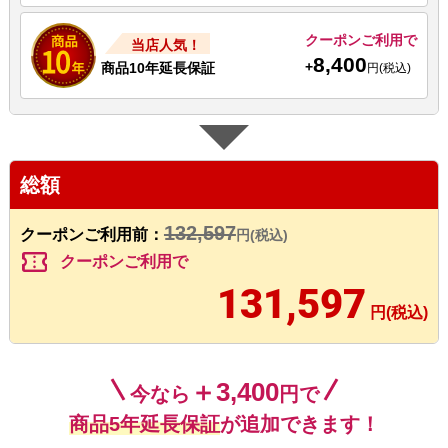
クーポンご利用で
当店人気！
8,400
+
商品10年延長保証
円(税込)
総額
132,597
クーポンご利用前：
円(税込)
confirmation_number
クーポンご利用で
131,597
円(税込)
＋3,400
今なら
円で
商品5年延長保証
が追加できます！