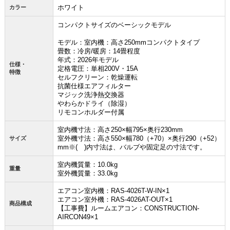
ホワイト
カラー
コンパクトサイズのベーシックモデル
モデル：室内機：高さ250mmコンパクトタイプ
畳数：冷房/暖房：14畳程度
年式：2026年モデル
仕様・
定格電圧：単相200V・15A
特徴
セルフクリーン：乾燥運転
抗菌仕様エアフィルター
マジック洗浄熱交換器
やわらかドライ（除湿）
リモコンホルダー付属
室内機寸法：高さ250×幅795×奥行230mm
室外機寸法：高さ550×幅780（+70）×奥行290（+52）
サイズ
mm※( )内寸法は、バルブや固定足の寸法です。
お買い物を続ける
カートへ進む
室内機質量：10.0kg
重量
室外機質量：33.0kg
エアコン室内機：RAS-4026T-W-IN×1
エアコン室外機：RAS-4026AT-OUT×1
商品構成
【工事費】ルームエアコン：CONSTRUCTION-
AIRCON49×1