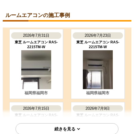
ルームエアコン工事のお客様
S224ATGS-W
コメント
ルームエアコンの施工事例
段取りも良く、エアコン取付後のチ
ェックもしっかり実施いただき、と
ても良かったです。ありがとうござ
いました。
2026年7月31日
2026年7月23日
（ご本人様より）
東芝 ルームエアコン RAS-
東芝 ルームエアコン RAS-
2215TM-W
2215TM-W
5
3
★★★★★
★★★☆☆
工事満足度
受注満足度
購入の決め手
商品選定がしやすかった
価格が安かった
工事に安心感を感じた
福岡県福岡市
福岡県福岡市
お客様の声をもっと見る
2026年7月15日
2026年7月9日
東芝 ルームエアコン RAS-
東芝 ルームエアコン RAS-
2215TM-W
2215TM-W