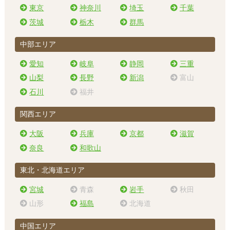
東京
神奈川
埼玉
千葉
茨城
栃木
群馬
中部エリア
愛知
岐阜
静岡
三重
山梨
長野
新潟
富山
石川
福井
関西エリア
大阪
兵庫
京都
滋賀
奈良
和歌山
東北・北海道エリア
宮城
青森
岩手
秋田
山形
福島
北海道
中国エリア