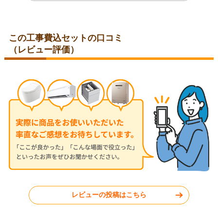
この工事費込セットの口コミ
（レビュー評価）
福岡県福岡市
千葉県印西市
2026年5月20日
2026年5月19日
東芝 ルームエアコン RAS-
東芝 ルームエアコン RAS-
2515TM-W
2214TM
東京都杉並区
福岡県福岡市
レビューの投稿はこちら
工事実績をもっと見る