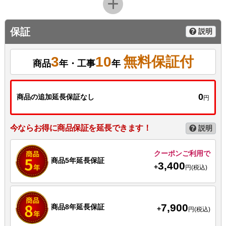
保証
説明
3
10
無料保証付
商品
年・工事
年
0
商品の追加延長保証なし
円
今ならお得に商品保証を延長できます！
説明
クーポンご利用で
商品5年延長保証
3,400
+
円(税込)
7,900
商品8年延長保証
+
円(税込)