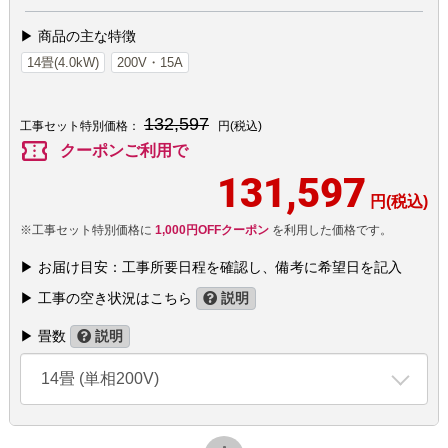
▶ 商品の主な特徴
14畳(4.0kW)
200V・15A
132,597
工事セット特別価格：
円(税込)
confirmation_number
クーポンご利用で
131,597
円(税込)
※工事セット特別価格に
1,000円OFFクーポン
を利用した価格です。
▶ お届け目安：工事所要日程を確認し、備考に希望日を記入
▶ 工事の空き状況はこちら
説明
▶ 畳数
説明
14畳 (単相200V)