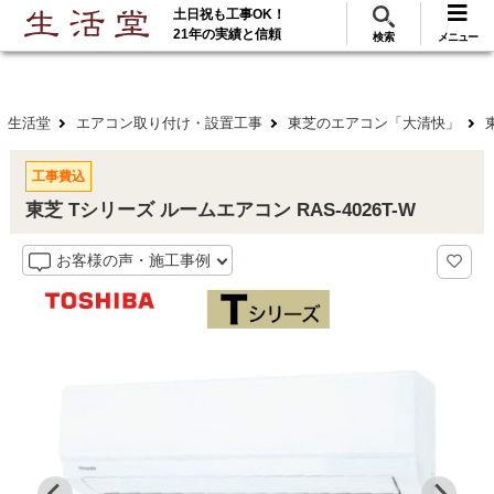
土日祝も工事OK！
288
117
無料見積
ご利用
万･工事実績
万件!
21年の実績と信頼
検索
メニュー
生活堂
エアコン取り付け・設置工事
東芝のエアコン「大清快」
工事費込
東芝 Tシリーズ ルームエアコン RAS-4026T-W
お客様の声・施工事例