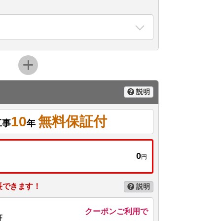
説明
10
無料保証付
工事
年
0
円
長できます！
説明
クーポンご利用で
証