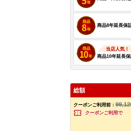
商品8年延長保
当店人気！
商品10年延長保
総額
99,12
クーポンご利用前：
confirmation_number
クーポンご利用で