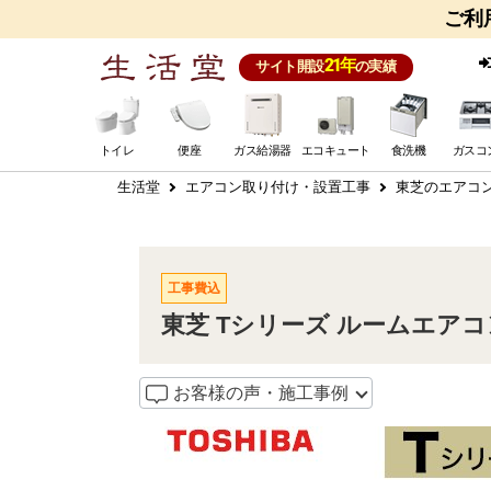
ご利
21年
サイト開設
の実績
トイレ
便座
ガス給湯器
エコキュート
食洗機
ガスコ
生活堂
エアコン取り付け・設置工事
東芝のエアコ
工事費込
東芝 Tシリーズ ルームエアコン R
お客様の声・施工事例