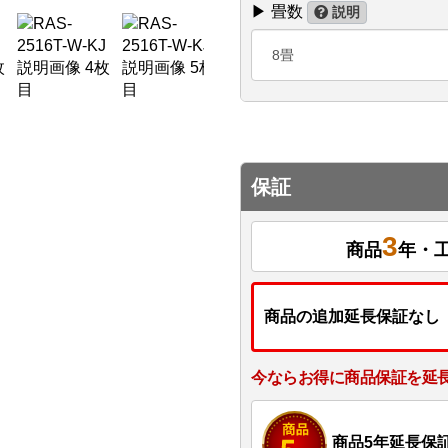
▶ 畳数
説明
8畳
保証
3
商品
年・
商品の追加延長保証なし
今ならお得に商品保証を延
商品5年延長保