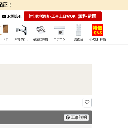
保証！
無料見積
お問合せ
現地調査･工事
土日祝OK!
・ドア
水栓(蛇口)
浴室乾燥機
エアコン
洗面台
その他･特価
工事説明