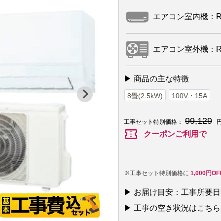
エアコン室内機：RAS-
エアコン室外機：RAS
▶ 商品の主な特徴
8畳(2.5kW)
100V・15A
99,129
工事セット特別価格：
円
confirmation_number
クーポンご利用で
※工事セット特別価格に
1,000円O
▶ お届け目安：工事所要
▶ 工事の空き状況はこちら