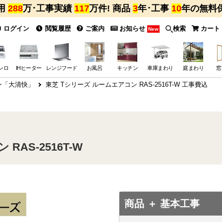
用
288
万･工事実績
117
万件! 商品
3
年･工事
10
年の無料
ログイン
閲覧履歴
ご案内
お知らせ
検索
カート
New
ンロ
IHヒーター
レンジフード
お風呂
キッチン
車庫まわり
庭まわり
窓
ン「大清快」
東芝 Tシリーズ ルームエアコン RAS-2516T-W 工事費込
AS-2516T-W
商品 ＋ 基本工事