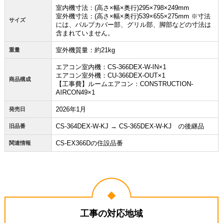
室内機寸法：(高さ×幅×奥行)295×798×249mm
室外機寸法：(高さ×幅×奥行)539×655×275mm ※寸法
サイズ
には、パルプカバー部、グリル部、脚部などの寸法は
含まれていません。
室外機質量：約21kg
重量
エアコン室内機：CS-366DEX-W-IN×1
エアコン室外機：CU-366DEX-OUT×1
商品構成
【工事費】ルームエアコン：CONSTRUCTION-
AIRCON49×1
2026年1月
発売日
CS-364DEX-W-KJ → CS-365DEX-W-KJ の後継品
旧品番
CS-EX366Dの住設品番
関連情報
工事の対応地域