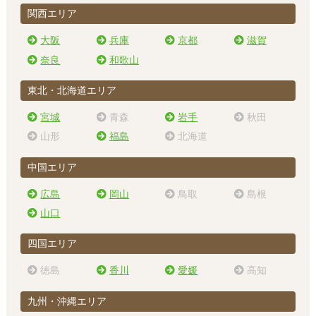
関西エリア
大阪
兵庫
京都
滋賀
奈良
和歌山
東北・北海道エリア
宮城
青森
岩手
秋田
山形
福島
北海道
中国エリア
広島
岡山
鳥取
島根
山口
四国エリア
徳島
香川
愛媛
高知
九州・沖縄エリア