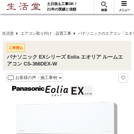
土日祝も工事OK！
288
117
無料見積
ご利用
万･工事実績
万件!
21年の実績と信頼
検索
メニュー
生活堂
エアコン取り付け・設置工事
パナソニックのエアコン「エオ
工事費込
パナソニック EXシリーズ Eolia エオリア ルームエ
アコン CS-366DEX-W
お客様の声・施工事例