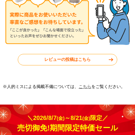
東京都武蔵野市
東京都練馬区
レビューの投稿はこちら
工事実績をもっと見る
※人的ミスによる掲載不備については、
こちら
をご覧ください。
＼2026/8/7
～8/21
限定／
(金)
(金)
売切御免!期間限定特価セール