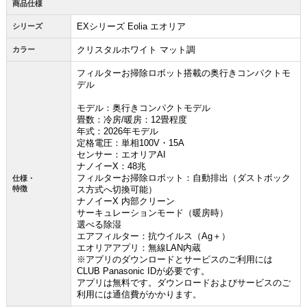
商品仕様
EXシリーズ Eolia エオリア
シリーズ
クリスタルホワイト マット調
カラー
フィルターお掃除ロボット搭載の奥行きコンパクトモ
デル
モデル：奥行きコンパクトモデル
畳数：冷房/暖房：12畳程度
年式：2026年モデル
定格電圧：単相100V・15A
センサー：エオリアAI
ナノイーX：48兆
フィルターお掃除ロボット：自動排出（ダストボック
仕様・
特徴
ス方式へ切換可能）
ナノイーX 内部クリーン
サーキュレーションモード（暖房時）
選べる除湿
エアフィルター：抗ウイルス（Ag＋）
エオリアアプリ：無線LAN内蔵
※アプリのダウンロードとサービスのご利用には
CLUB Panasonic IDが必要です。
アプリは無料です。ダウンロードおよびサービスのご
利用には通信費がかかります。
お買い物を続ける
カートへ進む