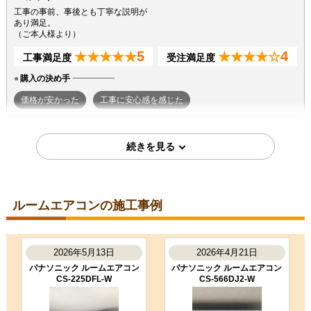
工事の事前、事後とも丁寧な説明が
あり満足。
（ご本人様より）
5
4
★★★★★
★★★★☆
工事満足度
受注満足度
購入の決め手
価格が安かった
工事に安心感を感じた
2026年7月7日
東京都町田市
ルームエアコン工事のお客様
S224ATGS-W
コメント
ルームエアコンの施工事例
段取りも良く、エアコン取付後のチ
ェックもしっかり実施いただき、と
ても良かったです。ありがとうござ
いました。
2026年5月13日
2026年4月21日
（ご本人様より）
パナソニック ルームエアコン
パナソニック ルームエアコン
CS-225DFL-W
CS-566DJ2-W
5
3
★★★★★
★★★☆☆
工事満足度
受注満足度
購入の決め手