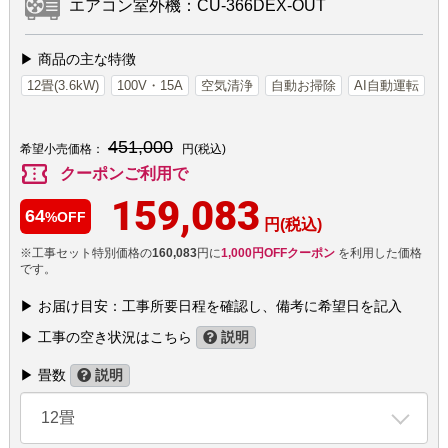
エアコン室外機：CU-366DEX-OUT
▶ 商品の主な特徴
12畳(3.6kW)
100V・15A
空気清浄
自動お掃除
AI自動運転
451,000
希望小売価格：
円(税込)
confirmation_number
クーポンご利用で
159,083
64
%OFF
円(税込)
※工事セット特別価格の
160,083
円に
1,000円OFFクーポン
を利用した価格
です。
▶ お届け目安：工事所要日程を確認し、備考に希望日を記入
▶ 工事の空き状況はこちら
説明
▶ 畳数
説明
12畳