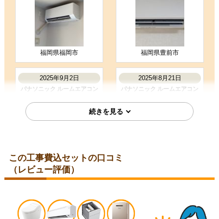
商品選定がしやすかった
価格が安かった
工事に安心感を感じた
福岡県福岡市
福岡県豊前市
お客様の声をもっと見る
2025年9月2日
2025年8月21日
パナソニック ルームエアコン
パナソニック ルームエアコン
CS-254DFL-W
CS-225DFL-W
この工事費込セットの口コミ
（レビュー評価）
東京都港区
愛知県名古屋市瑞穂区
2025年8月19日
2025年7月9日
パナソニック ルームエアコン
パナソニック ルームエアコン
CS-225DFL-W
CS-284DFL-W