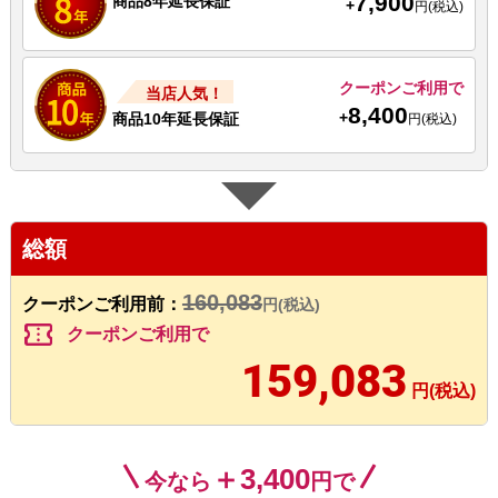
7,900
商品8年延長保証
+
円(税込)
クーポンご利用で
当店人気！
8,400
+
商品10年延長保証
円(税込)
総額
160,083
クーポンご利用前：
円(税込)
confirmation_number
クーポンご利用で
159,083
円(税込)
＋3,400
今なら
円で