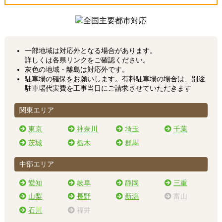
一部地域は対応外となる場合があります。
詳しくは各県リンクをご確認ください。
灰色の地域・離島は対応外です。
駐車場の確保をお願いします。有料駐車場の場合は、別途
駐車場代実費を工事当日にご請求させていただきます
関東エリア
東京
神奈川
埼玉
千葉
茨城
栃木
群馬
中部エリア
愛知
岐阜
静岡
三重
山梨
長野
新潟
富山
石川
福井