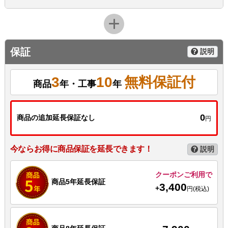
保証
説明
3
10
無料保証付
商品
年・工事
年
0
商品の追加延長保証なし
円
今ならお得に商品保証を延長できます！
説明
クーポンご利用で
商品5年延長保証
3,400
+
円(税込)