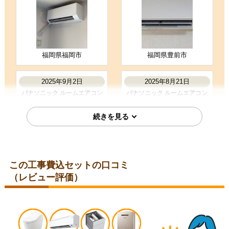
商品選定がしやすかった
価格が安かった
工事に安心感を感じた
福岡県福岡市
福岡県豊前市
お客様の声をもっと見る
2025年9月2日
2025年8月21日
パナソニック ルームエアコン
パナソニック ルームエアコン
CS-254DFL-W
CS-225DFL-W
この工事費込セットの口コミ
（レビュー評価）
東京都港区
愛知県名古屋市瑞穂区
2025年8月19日
2025年7月9日
パナソニック ルームエアコン
パナソニック ルームエアコン
CS-225DFL-W
CS-284DFL-W