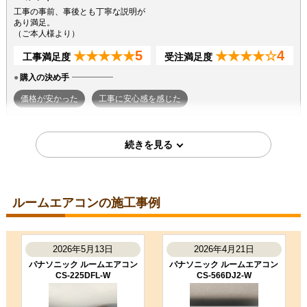
工事の事前、事後とも丁寧な説明が
あり満足。
（ご本人様より）
5
4
★★★★★
★★★★☆
工事満足度
受注満足度
購入の決め手
価格が安かった
工事に安心感を感じた
2026年7月7日
東京都町田市
ルームエアコン工事のお客様
S224ATGS-W
コメント
ルームエアコンの施工事例
段取りも良く、エアコン取付後のチ
ェックもしっかり実施いただき、と
ても良かったです。ありがとうござ
いました。
2026年5月13日
2026年4月21日
（ご本人様より）
パナソニック ルームエアコン
パナソニック ルームエアコン
CS-225DFL-W
CS-566DJ2-W
5
3
★★★★★
★★★☆☆
工事満足度
受注満足度
購入の決め手