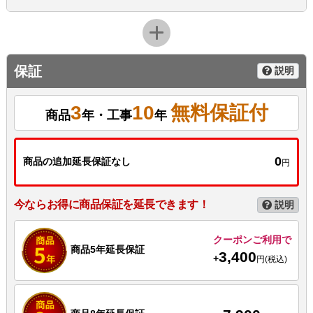
保証
説明
3
10
無料保証付
商品
年・工事
年
0
商品の追加延長保証なし
円
今ならお得に商品保証を延長できます！
説明
クーポンご利用で
商品5年延長保証
3,400
+
円(税込)