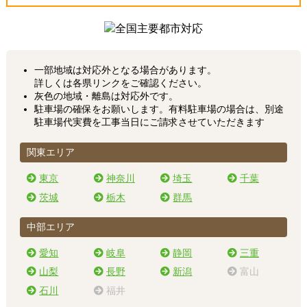
一部地域は対応外となる場合があります。
詳しくは各県リンクをご確認ください。
灰色の地域・離島は対応外です。
駐車場の確保をお願いします。有料駐車場の場合は、別途
駐車場代実費を工事当日にご請求させていただきます
関東エリア
東京
神奈川
埼玉
千葉
茨城
栃木
群馬
中部エリア
愛知
岐阜
静岡
三重
山梨
長野
新潟
富山
石川
福井