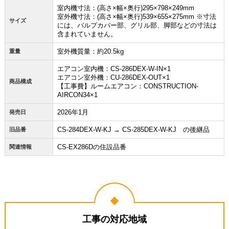
室内機寸法：(高さ×幅×奥行)295×798×249mm
室外機寸法：(高さ×幅×奥行)539×655×275mm ※寸法
サイズ
には、パルプカバー部、グリル部、脚部などの寸法は
含まれていません。
室外機質量：約20.5kg
重量
エアコン室内機：CS-286DEX-W-IN×1
エアコン室外機：CU-286DEX-OUT×1
商品構成
【工事費】ルームエアコン：CONSTRUCTION-
AIRCON34×1
2026年1月
発売日
CS-284DEX-W-KJ → CS-285DEX-W-KJ の後継品
旧品番
CS-EX286Dの住設品番
関連情報
工事の対応地域