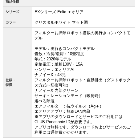
商品仕様
EXシリーズ Eolia エオリア
シリーズ
クリスタルホワイト マット調
カラー
フィルターお掃除ロボット搭載の奥行きコンパクトモ
デル
モデル：奥行きコンパクトモデル
畳数：冷房/暖房：10畳程度
年式：2026年モデル
定格電圧：単相100V・15A
センサー：エオリアAI
ナノイーX：48兆
フィルターお掃除ロボット：自動排出（ダストボック
仕様・
特徴
ス方式へ切換可能）
ナノイーX 内部クリーン
サーキュレーションモード（暖房時）
選べる除湿
エアフィルター：抗ウイルス（Ag＋）
エオリアアプリ：無線LAN内蔵
※アプリのダウンロードとサービスのご利用には
CLUB Panasonic IDが必要です。
アプリは無料です。ダウンロードおよびサービスのご
利用には通信費がかかります。
お買い物を続ける
カートへ進む