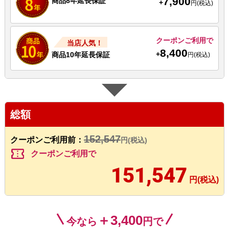
7,900
商品8年延長保証
+
円(税込)
クーポンご利用で
当店人気！
8,400
+
商品10年延長保証
円(税込)
総額
152,547
クーポンご利用前：
円(税込)
confirmation_number
クーポンご利用で
151,547
円(税込)
＋3,400
今なら
円で