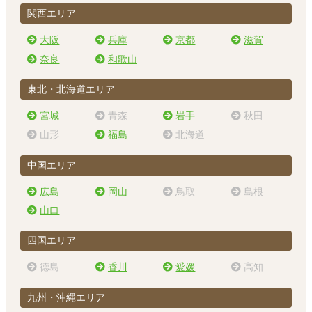
関西エリア
大阪
兵庫
京都
滋賀
奈良
和歌山
東北・北海道エリア
宮城
青森
岩手
秋田
山形
福島
北海道
中国エリア
広島
岡山
鳥取
島根
山口
四国エリア
徳島
香川
愛媛
高知
九州・沖縄エリア