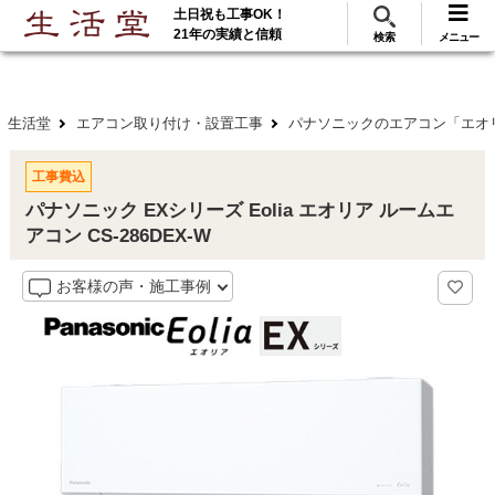
土日祝も工事OK！
288
117
無料見積
ご利用
万･工事実績
万件!
21年の実績と信頼
検索
メニュー
生活堂
エアコン取り付け・設置工事
パナソニックのエアコン「エオ
工事費込
パナソニック EXシリーズ Eolia エオリア ルームエ
アコン CS-286DEX-W
お客様の声・施工事例