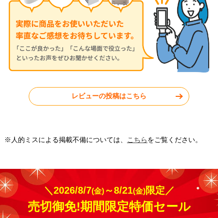
東京都武蔵野市
東京都練馬区
レビューの投稿はこちら
工事実績をもっと見る
※人的ミスによる掲載不備については、
こちら
をご覧ください。
＼2026/8/7
～8/21
限定／
(金)
(金)
売切御免!期間限定特価セール