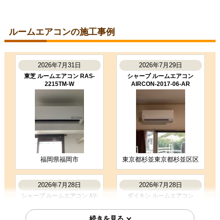
東京都町田市
ルームエアコン工事のお客様
S224ATGS-W
コメント
ルームエアコンの施工事例
段取りも良く、エアコン取付後のチ
ェックもしっかり実施いただき、と
ても良かったです。ありがとうござ
いました。
2026年7月31日
2026年7月29日
（ご本人様より）
東芝 ルームエアコン RAS-
シャープ ルームエアコン
2215TM-W
AIRCON-2017-06-AR
5
3
★★★★★
★★★☆☆
工事満足度
受注満足度
購入の決め手
商品選定がしやすかった
価格が安かった
工事に安心感を感じた
福岡県福岡市
東京都杉並東京都杉並区区
お客様の声をもっと見る
2026年7月28日
2026年7月28日
シャープ ルームエアコン AY-
ダイキン ルームエアコン
T25DH-W
S285ATES-W