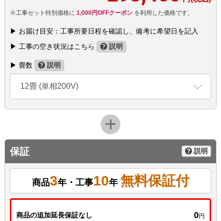
※工事セット特別価格に
1,000円OFFクーポン
を利用した価格です。
▶ お届け目安：工事所要日程を確認し、備考に希望日を記入
▶ 工事の空き状況はこちら
説明
▶ 畳数
説明
12畳 (単相200V)
保証
説明
3
10
無料保証付
商品
年・工事
年
0
商品の追加延長保証なし
円