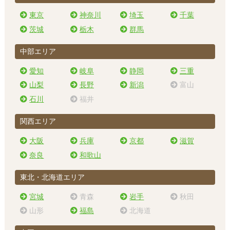
東京
神奈川
埼玉
千葉
茨城
栃木
群馬
中部エリア
愛知
岐阜
静岡
三重
山梨
長野
新潟
富山
石川
福井
関西エリア
大阪
兵庫
京都
滋賀
奈良
和歌山
東北・北海道エリア
宮城
青森
岩手
秋田
山形
福島
北海道