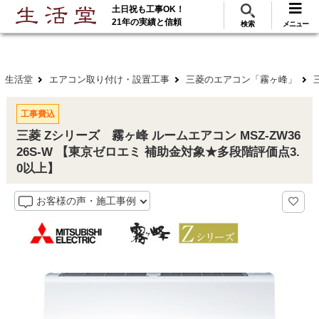
土日祝も工事OK！
288
117
無料見積
ご利用
万･工事実績
万件!
21年の実績と信頼
検索
メニュー
生活堂
エアコン取り付け・設置工事
三菱のエアコン「霧ヶ峰」
工事費込
三菱 Zシリーズ 霧ヶ峰 ルームエアコン MSZ-ZW36
26S-W 【東京ゼロエミ 補助金対象★多段階評価点3.
0以上】
お客様の声・施工事例