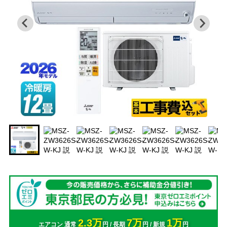
2.3万
7万
1万
エアコン 通常
円 / 長期
円 / 新規
円