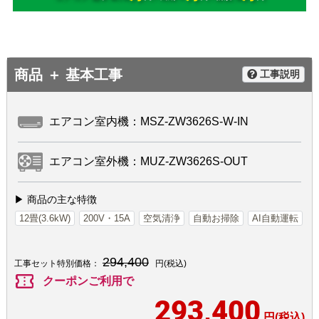
商品 ＋ 基本工事
工事説明
エアコン室内機：MSZ-ZW3626S-W-IN
エアコン室外機：MUZ-ZW3626S-OUT
▶ 商品の主な特徴
12畳(3.6kW)
200V・15A
空気清浄
自動お掃除
AI自動運転
294,400
工事セット特別価格：
円(税込)
confirmation_number
クーポンご利用で
293,400
円(税込)