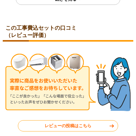
この工事費込セットの口コミ
（レビュー評価）
埼玉県比企郡
埼玉県児玉郡
2026年7月28日
2026年7月24日
コロナ ルームエアコン RC-
三菱 ルームエアコン MSZ-
V2826R-W
JXV2526-W
神奈川県秦野市
東京都小平市
レビューの投稿はこちら
工事実績をもっと見る