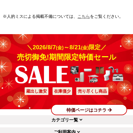
※人的ミスによる掲載不備については、
こちら
をご覧ください。
＼2026/8/7
～8/21
限定／
(金)
(金)
売切御免!期間限定特価セール
蔵出し激安
在庫僅少
売り尽くし商品
特価ページはコチラ
カテゴリ一覧
ご利用案内