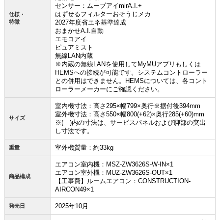
センサー：ムーブアイmirA.I.+
はずせるフィルターおそうじメカ
仕様・
特徴
2027年度省エネ基準達成
おまかせA.I.自動
エモコアイ
お買い物を続ける
カートへ進む
ピュアミスト
無線LAN内蔵
※内蔵の無線LANを使用してMyMUアプリもしくは
HEMSへの接続が可能です。システムコントローラー
との併用はできません。HEMSについては、各コント
ローラーメーカーにご確認ください。
室内機寸法：高さ295×幅799×奥行※据付後394mm
室外機寸法：高さ550×幅800(+62)×奥行285(+60)mm
サイズ
※( )内の寸法は、サービスパネルおよび脚部の突出
し寸法です。
室外機質量：約33kg
重量
エアコン室内機：MSZ-ZW3626S-W-IN×1
エアコン室外機：MUZ-ZW3626S-OUT×1
商品構成
【工事費】ルームエアコン：CONSTRUCTION-
AIRCON49×1
2025年10月
発売日