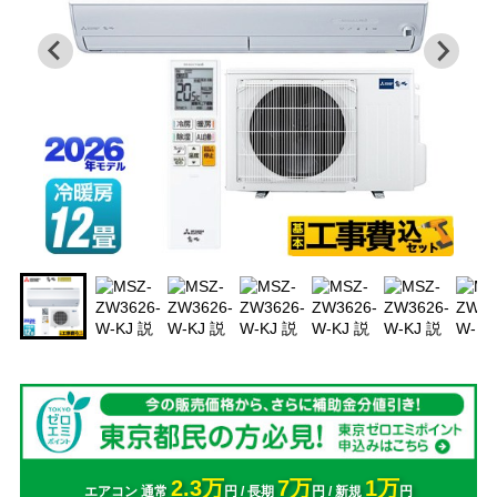
2.3万
7万
1万
エアコン 通常
円 / 長期
円 / 新規
円