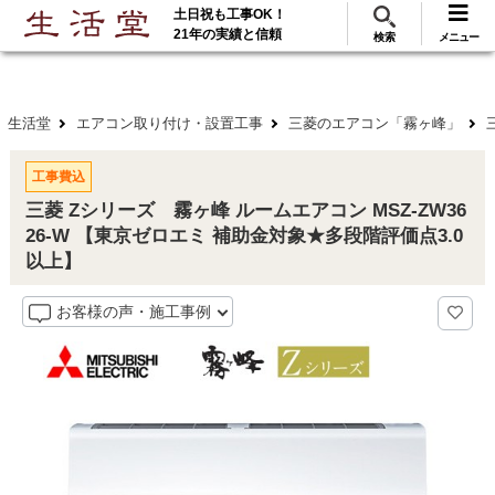
土日祝も工事OK！
288
117
無料見積
ご利用
万･工事実績
万件!
21年の実績と信頼
検索
メニュー
生活堂
エアコン取り付け・設置工事
三菱のエアコン「霧ヶ峰」
工事費込
三菱 Zシリーズ 霧ヶ峰 ルームエアコン MSZ-ZW36
26-W 【東京ゼロエミ 補助金対象★多段階評価点3.0
以上】
お客様の声・施工事例