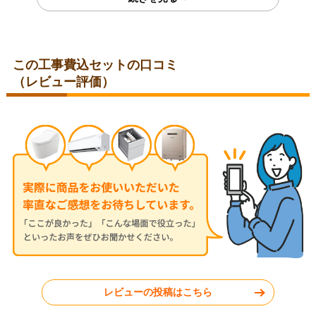
この工事費込セットの口コミ
（レビュー評価）
埼玉県比企郡
埼玉県児玉郡
2026年7月28日
2026年7月24日
コロナ ルームエアコン RC-
三菱 ルームエアコン MSZ-
V2826R-W
JXV2526-W
神奈川県秦野市
東京都小平市
レビューの投稿はこちら
工事実績をもっと見る