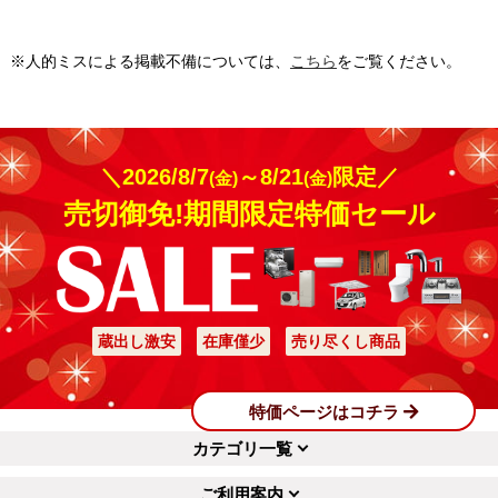
※人的ミスによる掲載不備については、
こちら
をご覧ください。
＼2026/8/7
～8/21
限定／
(金)
(金)
売切御免!期間限定特価セール
蔵出し激安
在庫僅少
売り尽くし商品
特価ページはコチラ
カテゴリ一覧
ご利用案内