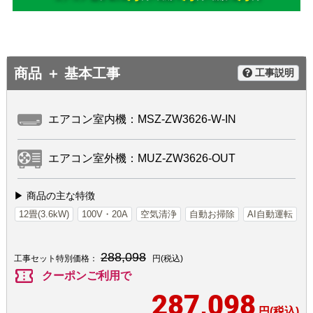
商品 ＋ 基本工事
工事説明
エアコン室内機：MSZ-ZW3626-W-IN
エアコン室外機：MUZ-ZW3626-OUT
▶ 商品の主な特徴
12畳(3.6kW)
100V・20A
空気清浄
自動お掃除
AI自動運転
288,098
工事セット特別価格：
円(税込)
confirmation_number
クーポンご利用で
287,098
円(税込)