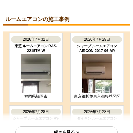
東京都町田市
ルームエアコン工事のお客様
S224ATGS-W
コメント
ルームエアコンの施工事例
段取りも良く、エアコン取付後のチ
ェックもしっかり実施いただき、と
ても良かったです。ありがとうござ
いました。
2026年7月31日
2026年7月29日
（ご本人様より）
東芝 ルームエアコン RAS-
シャープ ルームエアコン
2215TM-W
AIRCON-2017-06-AR
5
3
★★★★★
★★★☆☆
工事満足度
受注満足度
購入の決め手
商品選定がしやすかった
価格が安かった
工事に安心感を感じた
福岡県福岡市
東京都杉並東京都杉並区区
お客様の声をもっと見る
2026年7月28日
2026年7月28日
シャープ ルームエアコン AY-
ダイキン ルームエアコン
T25DH-W
S285ATES-W