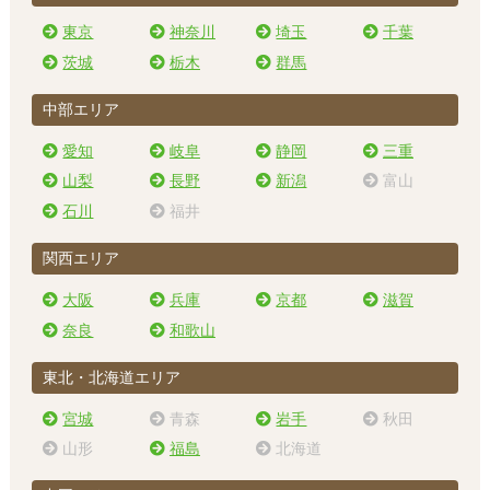
東京
神奈川
埼玉
千葉
茨城
栃木
群馬
中部エリア
愛知
岐阜
静岡
三重
山梨
長野
新潟
富山
石川
福井
関西エリア
大阪
兵庫
京都
滋賀
奈良
和歌山
東北・北海道エリア
宮城
青森
岩手
秋田
山形
福島
北海道