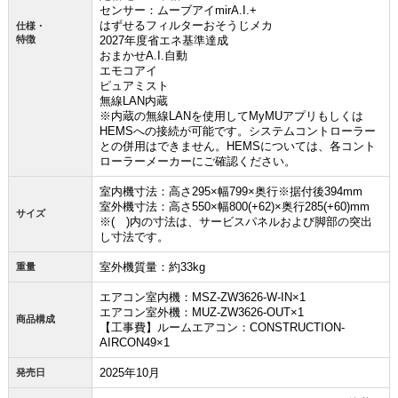
センサー：ムーブアイmirA.I.+
はずせるフィルターおそうじメカ
仕様・
特徴
2027年度省エネ基準達成
おまかせA.I.自動
エモコアイ
お買い物を続ける
カートへ進む
ピュアミスト
無線LAN内蔵
※内蔵の無線LANを使用してMyMUアプリもしくは
HEMSへの接続が可能です。システムコントローラー
との併用はできません。HEMSについては、各コント
ローラーメーカーにご確認ください。
室内機寸法：高さ295×幅799×奥行※据付後394mm
室外機寸法：高さ550×幅800(+62)×奥行285(+60)mm
サイズ
※( )内の寸法は、サービスパネルおよび脚部の突出
し寸法です。
室外機質量：約33kg
重量
エアコン室内機：MSZ-ZW3626-W-IN×1
エアコン室外機：MUZ-ZW3626-OUT×1
商品構成
【工事費】ルームエアコン：CONSTRUCTION-
AIRCON49×1
2025年10月
発売日