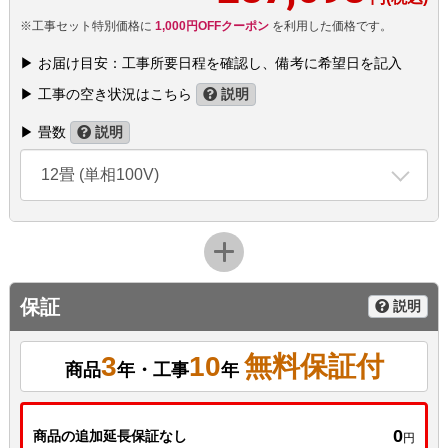
※工事セット特別価格に
1,000円OFFクーポン
を利用した価格です。
▶ お届け目安：工事所要日程を確認し、備考に希望日を記入
▶ 工事の空き状況はこちら
説明
▶ 畳数
説明
12畳 (単相100V)
保証
説明
3
10
無料保証付
商品
年・工事
年
0
商品の追加延長保証なし
円