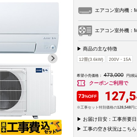
エアコン室内機：MSZ-
エアコン室外機：MUZ
▶ 商品の主な特徴
12畳(3.6kW)
200V・15A
473,000
希望小売価格：
円(税
confirmation_number
クーポンご利用で
127,
73
%OFF
※工事セット特別価格の
128,548
円
▶ お届け目安：工事所要
▶ 工事の空き状況はこちら