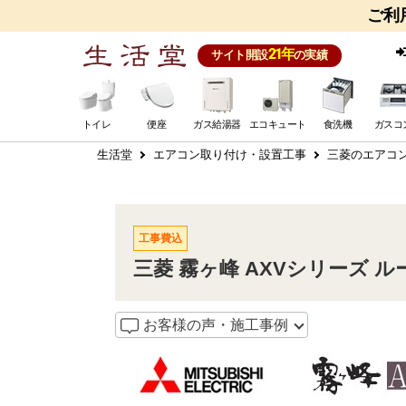
ご利
21年
サイト開設
の実績
トイレ
便座
ガス給湯器
エコキュート
食洗機
ガスコ
生活堂
エアコン取り付け・設置工事
三菱のエアコ
工事費込
三菱 霧ヶ峰 AXVシリーズ ルー
お客様の声・施工事例