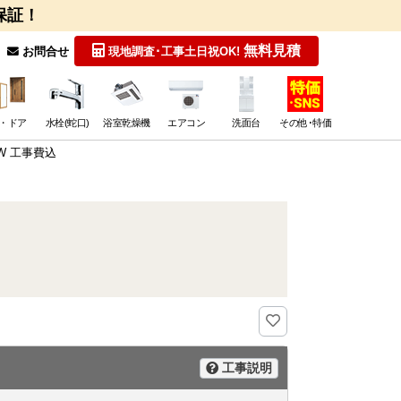
保証！
無料見積
お問合せ
現地調査･工事
土日祝OK!
・ドア
水栓(蛇口)
浴室乾燥機
エアコン
洗面台
その他･特価
-W 工事費込
工事説明