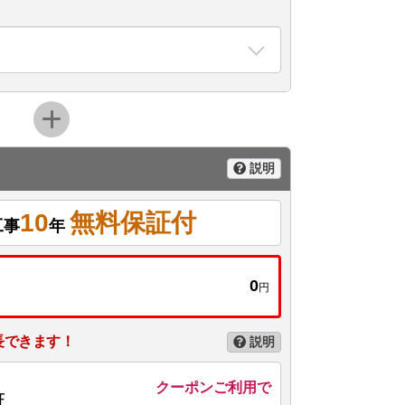
説明
10
無料保証付
工事
年
0
円
長できます！
説明
クーポンご利用で
証