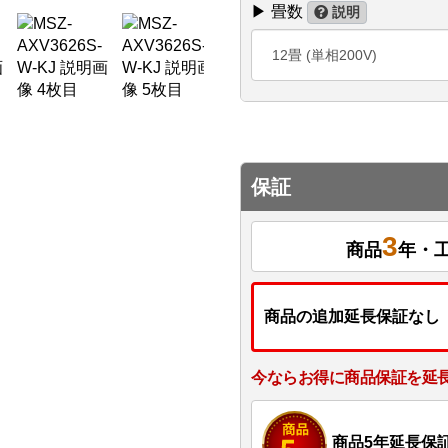
▶ 畳数
説明
12畳 (単相200V)
保証
3
商品
年・
商品の追加延長保証なし
今ならお得に商品保証を延
商品5年延長保