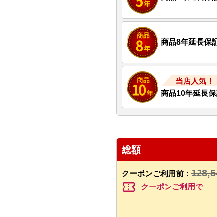
商品8年延長保
当店人気！
商品10年延長保
総額
128,5
クーポンご利用前：
confirmation_number
クーポンご利用で