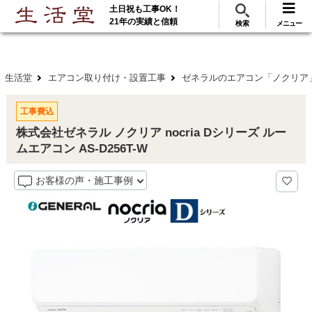
土日祝も工事OK！
288
117
無料見積
ご利用
万･工事実績
万件!
21年の実績と信頼
検索
メニュー
生活堂
エアコン取り付け・設置工事
ゼネラルのエアコン「ノクリア
工事費込
株式会社ゼネラル ノクリア nocria Dシリーズ ルー
ムエアコン AS-D256T-W
お客様の声・施工事例