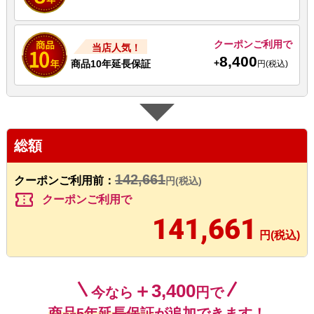
クーポンご利用で
当店人気！
8,400
+
商品10年延長保証
円(税込)
総額
142,661
クーポンご利用前：
円(税込)
confirmation_number
クーポンご利用で
141,661
円(税込)
＋3,400
今なら
円で
商品5年延長保証
が追加できます！