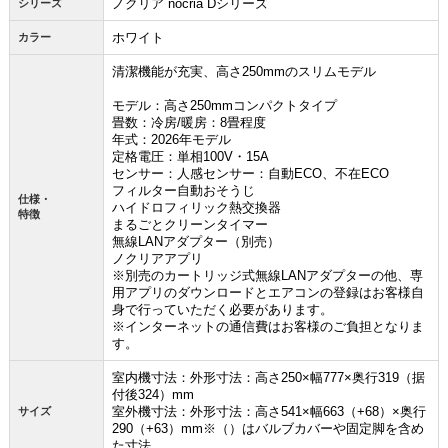
ノクリア nocria Dシリーズ
シリーズ
ホワイト
カラー
清潔機能が充実、高さ250mmのスリムモデル
モデル：高さ250mmコンパクトタイプ
畳数：冷房/暖房：8畳程度
年式：2026年モデル
定格電圧：単相100V・15A
センサー：人感センサー：自動ECO、不在ECO
フィルター自動おそうじ
仕様・
ハイドロフィリック熱交換器
特徴
まるごとクリーンタイマー
無線LANアダプター（別売）
ノクリアアプリ
※別売のカートリッジ式無線LANアダプターの他、専
用アプリのダウンロードとエアコンの登録はお客様自
身で行っていただく必要があります。
※インターネットの通信費はお客様のご負担となりま
す。
室内機寸法：外形寸法：高さ250×幅777×奥行319（据
お買い物を続ける
カートへ進む
付後324）mm
室外機寸法：外形寸法：高さ541×幅663（+68）×奥行
サイズ
290（+63）mm※（）はバルブカバーや固定脚を含め
た寸法。