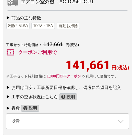
エアコン室外機：AO-D256T-OUT
▶ 商品の主な特徴
8畳(2.5kW)
100V・15A
自動お掃除
142,661
工事セット特別価格：
円(税込)
confirmation_number
クーポンご利用で
141,661
円(税込)
※工事セット特別価格に
1,000円OFFクーポン
を利用した価格です。
▶ お届け目安：工事所要日程を確認し、備考に希望日を記入
▶ 工事の空き状況はこちら
説明
▶ 畳数
説明
8畳