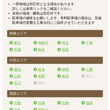
一部地域は対応外となる場合があります。
詳しくは各県リンクをご確認ください。
灰色の地域・離島は対応外です。
駐車場の確保をお願いします。有料駐車場の場合は、別途
駐車場代実費を工事当日にご請求させていただきます
関東エリア
東京
神奈川
埼玉
千葉
茨城
栃木
群馬
中部エリア
愛知
岐阜
静岡
三重
山梨
長野
新潟
富山
石川
福井
関西エリア
大阪
兵庫
京都
滋賀
奈良
和歌山