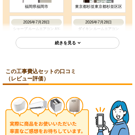
福岡県福岡市
東京都杉並東京都杉並区区
お客様の声をもっと見る
2026年7月28日
2026年7月28日
シャープ ルームエアコン AY-
ダイキン ルームエアコン
T25DH-W
S285ATES-W
この工事費込セットの口コミ
（レビュー評価）
埼玉県比企郡
埼玉県児玉郡
2026年7月28日
2026年7月24日
コロナ ルームエアコン RC-
三菱 ルームエアコン MSZ-
V2826R-W
JXV2526-W