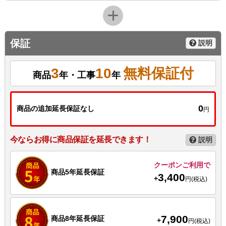
保証
説明
3
10
無料保証付
商品
年・工事
年
0
商品の追加延長保証なし
円
今ならお得に商品保証を延長できます！
説明
クーポンご利用で
商品5年延長保証
3,400
+
円(税込)
7,900
商品8年延長保証
+
円(税込)