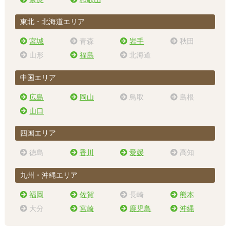
東北・北海道エリア
宮城
青森
岩手
秋田
山形
福島
北海道
中国エリア
広島
岡山
鳥取
島根
山口
四国エリア
徳島
香川
愛媛
高知
九州・沖縄エリア
福岡
佐賀
長崎
熊本
大分
宮崎
鹿児島
沖縄