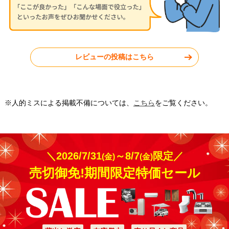
神奈川県秦野市
東京都小平市
レビューの投稿はこちら
工事実績をもっと見る
※人的ミスによる掲載不備については、
こちら
をご覧ください。
＼2026/7/31
～8/7
限定／
(金)
(金)
売切御免!期間限定特価セール