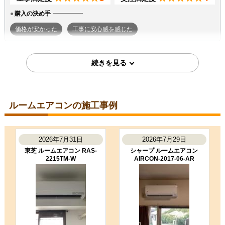
購入の決め手
価格が安かった
工事に安心感を感じた
2026年7月7日
東京都町田市
ルームエアコン工事のお客様
S224ATGS-W
コメント
ルームエアコンの施工事例
段取りも良く、エアコン取付後のチ
ェックもしっかり実施いただき、と
ても良かったです。ありがとうござ
いました。
2026年7月31日
2026年7月29日
（ご本人様より）
東芝 ルームエアコン RAS-
シャープ ルームエアコン
2215TM-W
AIRCON-2017-06-AR
5
3
★★★★★
★★★☆☆
工事満足度
受注満足度
購入の決め手
商品選定がしやすかった
価格が安かった
工事に安心感を感じた