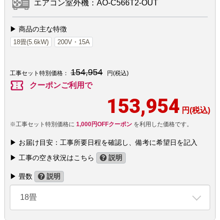
エアコン室外機：AO-C566T2-OUT
▶ 商品の主な特徴
18畳(5.6kW)
200V・15A
154,954
工事セット特別価格：
円(税込)
confirmation_number
クーポンご利用で
153,954
円(税込)
※工事セット特別価格に
1,000円OFFクーポン
を利用した価格です。
▶ お届け目安：工事所要日程を確認し、備考に希望日を記入
▶ 工事の空き状況はこちら
説明
▶ 畳数
説明
18畳