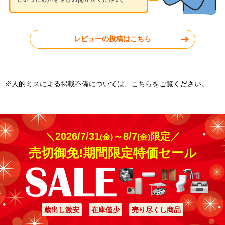
神奈川県秦野市
東京都小平市
レビューの投稿はこちら
工事実績をもっと見る
※人的ミスによる掲載不備については、
こちら
をご覧ください。
＼2026/7/31
～8/7
限定／
(金)
(金)
売切御免!期間限定特価セール
蔵出し激安
在庫僅少
売り尽くし商品