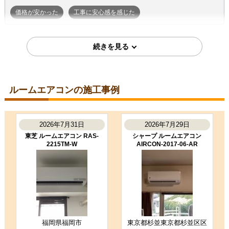
価格が安かった
工事に安心感を感じた
2026年7月7日
東京都町田市
ルームエアコン工事のお客様
S224ATGS-W
コメント
ルームエアコンの施工事例
段取りも良く、エアコン取付後のチ
ェックもしっかり実施いただき、と
ても良かったです。ありがとうござ
いました。
2026年7月31日
2026年7月29日
（ご本人様より）
東芝 ルームエアコン RAS-
シャープ ルームエアコン
2215TM-W
AIRCON-2017-06-AR
5
3
★★★★★
★★★☆☆
工事満足度
受注満足度
購入の決め手
商品選定がしやすかった
価格が安かった
工事に安心感を感じた
福岡県福岡市
東京都杉並東京都杉並区区
お客様の声をもっと見る