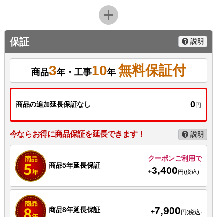
保証
説明
3
10
無料保証付
商品
年・工事
年
0
商品の追加延長保証なし
円
今ならお得に商品保証を延長できます！
説明
クーポンご利用で
商品5年延長保証
3,400
+
円(税込)
7,900
商品8年延長保証
+
円(税込)