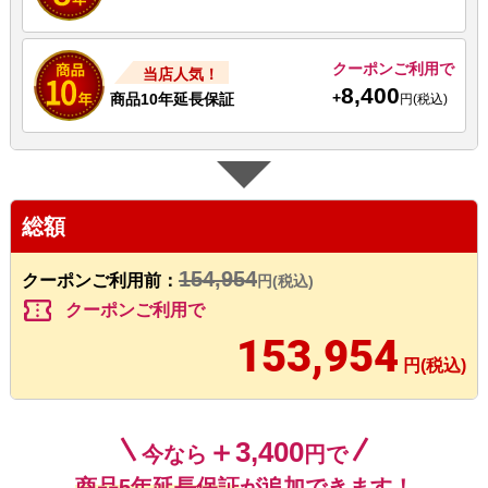
クーポンご利用で
当店人気！
8,400
+
商品10年延長保証
円(税込)
総額
154,954
クーポンご利用前：
円(税込)
confirmation_number
クーポンご利用で
153,954
円(税込)
＋3,400
今なら
円で
商品5年延長保証
が追加できます！