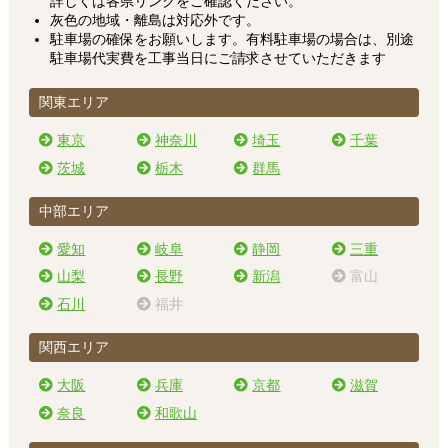
詳しくは各県リンクをご確認ください。
灰色の地域・離島は対応外です。
駐車場の確保をお願いします。有料駐車場の場合は、別途
駐車場代実費を工事当日にご請求させていただきます
関東エリア
東京
神奈川
埼玉
千葉
茨城
栃木
群馬
中部エリア
愛知
岐阜
静岡
三重
山梨
長野
新潟
富山
石川
福井
関西エリア
大阪
兵庫
京都
滋賀
奈良
和歌山