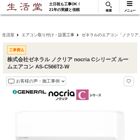
土日祝も工事OK！
288
117
無料見積
ご利用
万･工事実績
万件!
21年の実績と信頼
検索
メニュー
生活堂
エアコン取り付け・設置工事
ゼネラルのエアコン「ノクリア
工事費込
株式会社ゼネラル ノクリア nocria Cシリーズ ルー
ムエアコン AS-C566T2-W
お客様の声・施工事例