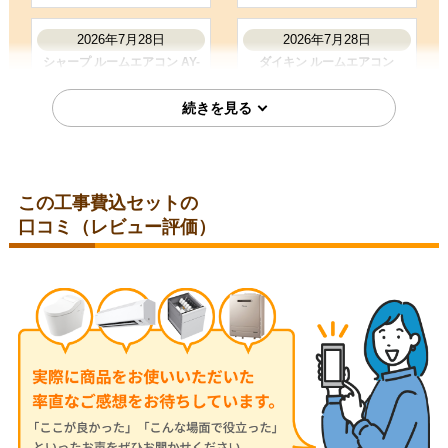
2026年7月28日
2026年7月28日
シャープ ルームエアコン AY-
ダイキン ルームエアコン
T25DH-W
S285ATES-W
この工事費込セットの
口コミ（レビュー評価）
埼玉県比企郡
埼玉県児玉郡
2026年7月28日
2026年7月24日
コロナ ルームエアコン RC-
三菱 ルームエアコン MSZ-
V2826R-W
JXV2526-W