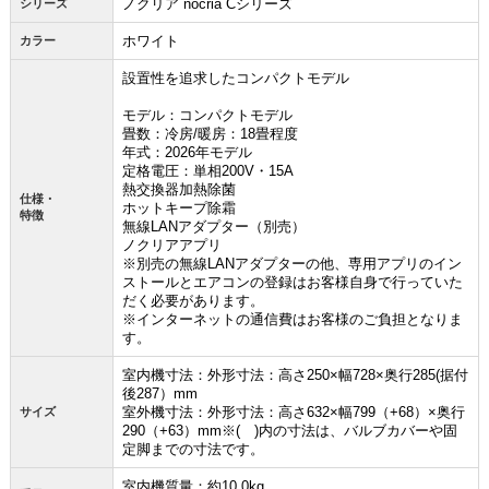
ノクリア nocria Cシリーズ
シリーズ
ホワイト
カラー
設置性を追求したコンパクトモデル
モデル：コンパクトモデル
畳数：冷房/暖房：18畳程度
年式：2026年モデル
定格電圧：単相200V・15A
熱交換器加熱除菌
仕様・
ホットキープ除霜
特徴
無線LANアダプター（別売）
ノクリアアプリ
※別売の無線LANアダプターの他、専用アプリのイン
ストールとエアコンの登録はお客様自身で行っていた
だく必要があります。
※インターネットの通信費はお客様のご負担となりま
す。
室内機寸法：外形寸法：高さ250×幅728×奥行285(据付
後287）mm
お買い物を続ける
カートへ進む
室外機寸法：外形寸法：高さ632×幅799（+68）×奥行
サイズ
290（+63）mm※( )内の寸法は、バルブカバーや固
定脚までの寸法です。
室内機質量：約10.0kg