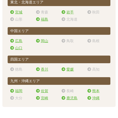
東北・北海道エリア
宮城
青森
岩手
秋田
山形
福島
北海道
中国エリア
広島
岡山
鳥取
島根
山口
四国エリア
徳島
香川
愛媛
高知
九州・沖縄エリア
福岡
佐賀
長崎
熊本
大分
宮崎
鹿児島
沖縄