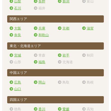
山梨
長野
新潟
富山
石川
福井
関西エリア
大阪
兵庫
京都
滋賀
奈良
和歌山
東北・北海道エリア
宮城
青森
岩手
秋田
山形
福島
北海道
中国エリア
広島
岡山
鳥取
島根
山口
四国エリア
徳島
香川
愛媛
高知