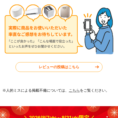
2026年7月13日
2026年7月13日
ダイキン ルームエアコン
ダイキン ルームエアコン
S284ATGS-W
S224ATGS-W
東京都町田市
東京都小平市
レビューの投稿はこちら
工事実績をもっと見る
※人的ミスによる掲載不備については、
こちら
をご覧ください。
＼2026/8/7
～8/21
限定／