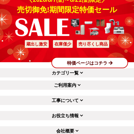
(金)
(金)
売切御免!期間限定特価セール
蔵出し激安
在庫僅少
売り尽くし商品
特価ページはコチラ
カテゴリ一覧
ご利用案内
工事について
お役立ち情報
会社概要