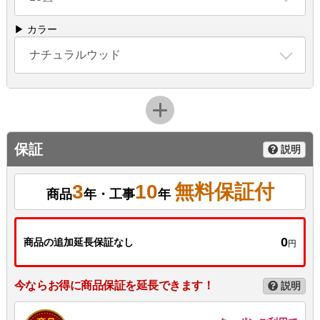
▶ カラー
ナチュラルウッド
保証
説明
3
10
無料保証付
商品
年・工事
年
0
商品の追加延長保証なし
円
今ならお得に商品保証を延長できます！
説明