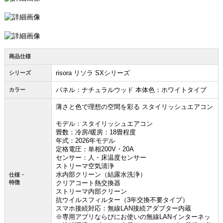
商品仕様
risora リソラ SXシリーズ
シリーズ
パネル：ナチュラルウッド 本体色：ホワイトタイプ
カラー
薄さと色で理想の空間を彩る スタイリッシュエアコン
モデル：スタイリッシュエアコン
畳数：冷房/暖房：18畳程度
年式：2026年モデル
定格電圧：単相200V・20A
センサー：人・床温度センサー
ストリーマ空気清浄
水内部クリーン（結露水洗浄）
仕様・
特徴
クリアコート熱交換器
ストリーマ内部クリーン
抗ウイルスフィルター（3年交換不要タイプ）
スマホ接続対応：無線LAN接続アダプター内蔵
※専用アプリならびにお使いの無線LANインターネッ