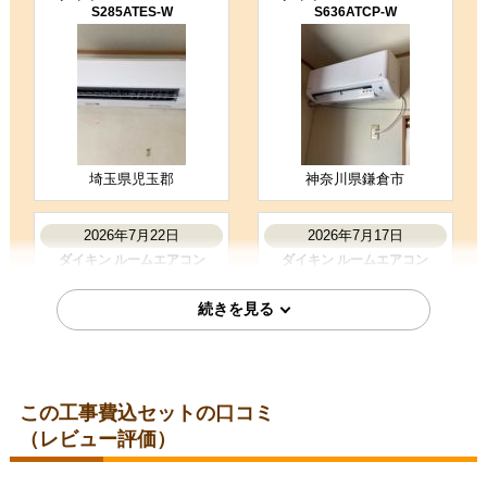
S285ATES-W
S636ATCP-W
5
3
★★★★★
★★★☆☆
工事満足度
受注満足度
購入の決め手
商品選定がしやすかった
価格が安かった
工事に安心感を感じた
埼玉県児玉郡
神奈川県鎌倉市
お客様の声をもっと見る
2026年7月22日
2026年7月17日
ダイキン ルームエアコン
ダイキン ルームエアコン
S225ATES-W
S226ATES-W
この工事費込セットの口コミ
（レビュー評価）
埼玉県さいたま市
埼玉県所沢市