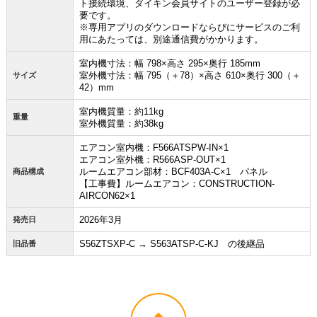
ト接続環境、ダイキン会員サイトのユーザー登録が必
お買い物を続ける
カートへ進む
要です。
※専用アプリのダウンロードならびにサービスのご利
用にあたっては、別途通信費がかかります。
室内機寸法：幅 798×高さ 295×奥行 185mm
室外機寸法：幅 795（＋78）×高さ 610×奥行 300（＋
サイズ
42）mm
室内機質量：約11kg
重量
室外機質量：約38kg
エアコン室内機：F566ATSPW-IN×1
エアコン室外機：R566ASP-OUT×1
ルームエアコン部材：BCF403A-C×1 パネル
商品構成
【工事費】ルームエアコン：CONSTRUCTION-
AIRCON62×1
2026年3月
発売日
S56ZTSXP-C → S563ATSP-C-KJ の後継品
旧品番