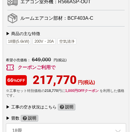
エアコン室外機：R566ASP-OUT
ルームエアコン部材：BCF403A-C
▶ 商品の主な特徴
18畳(5.6kW)
200V・20A
空気清浄
649,000
希望小売価格：
円(税込)
confirmation_number
クーポンご利用で
217,770
66
%OFF
円(税込)
※工事セット特別価格の
218,770
円に
1,000円OFFクーポン
を利用した価格
です。
▶ 工事の空き状況はこちら
説明
▶ 畳数
説明
18畳