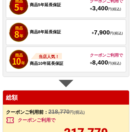
クーポンご利用で
商品5年延長保証
3,400
+
円(税込)
7,900
商品8年延長保証
+
円(税込)
クーポンご利用で
当店人気！
8,400
+
商品10年延長保証
円(税込)
総額
218,770
クーポンご利用前：
円(税込)
confirmation_number
クーポンご利用で