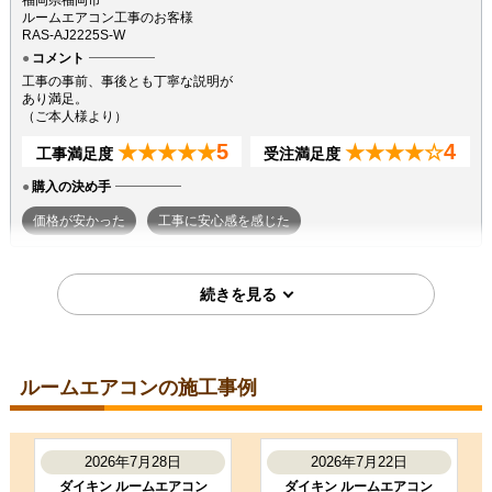
福岡県福岡市
ルームエアコン工事のお客様
RAS-AJ2225S-W
コメント
工事の事前、事後とも丁寧な説明が
あり満足。
（ご本人様より）
5
4
★★★★★
★★★★☆
工事満足度
受注満足度
購入の決め手
価格が安かった
工事に安心感を感じた
2026年7月7日
東京都町田市
ルームエアコン工事のお客様
S224ATGS-W
コメント
ルームエアコンの施工事例
段取りも良く、エアコン取付後のチ
ェックもしっかり実施いただき、と
ても良かったです。ありがとうござ
いました。
2026年7月28日
2026年7月22日
（ご本人様より）
ダイキン ルームエアコン
ダイキン ルームエアコン