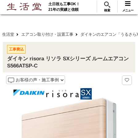
土日祝も工事OK！
288
117
無料見積
ご利用
万･工事実績
万件!
21年の実績と信頼
検索
メニュー
生活堂
エアコン取り付け・設置工事
ダイキンのエアコン「うるさらX」
工事費込
ダイキン risora リソラ SXシリーズ ルームエアコン
S566ATSP-C
お客様の声・施工事例