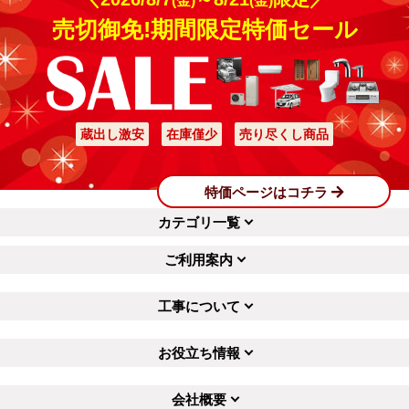
(金)
(金)
売切御免!期間限定特価セール
蔵出し激安
在庫僅少
売り尽くし商品
特価ページはコチラ
カテゴリ一覧
ご利用案内
工事について
お役立ち情報
会社概要