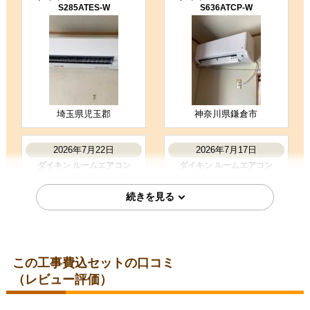
S285ATES-W
S636ATCP-W
5
3
★★★★★
★★★☆☆
工事満足度
受注満足度
購入の決め手
商品選定がしやすかった
価格が安かった
工事に安心感を感じた
埼玉県児玉郡
神奈川県鎌倉市
お客様の声をもっと見る
2026年7月22日
2026年7月17日
ダイキン ルームエアコン
ダイキン ルームエアコン
S225ATES-W
S226ATES-W
この工事費込セットの口コミ
（レビュー評価）
埼玉県さいたま市
埼玉県所沢市