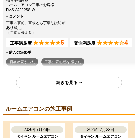
福岡県福岡市
ルームエアコン工事のお客様
RAS-AJ2225S-W
コメント
工事の事前、事後とも丁寧な説明が
あり満足。
（ご本人様より）
5
4
★★★★★
★★★★☆
工事満足度
受注満足度
購入の決め手
価格が安かった
工事に安心感を感じた
2026年7月7日
東京都町田市
ルームエアコン工事のお客様
S224ATGS-W
コメント
ルームエアコンの施工事例
段取りも良く、エアコン取付後のチ
ェックもしっかり実施いただき、と
ても良かったです。ありがとうござ
いました。
2026年7月28日
2026年7月22日
（ご本人様より）
ダイキン ルームエアコン
ダイキン ルームエアコン