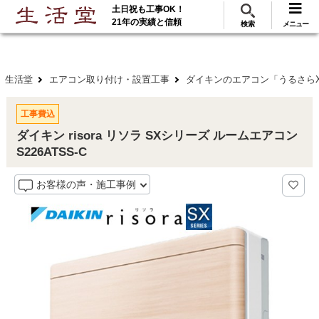
土日祝も工事OK！
288
117
無料見積
ご利用
万･工事実績
万件!
21年の実績と信頼
検索
メニュー
生活堂
エアコン取り付け・設置工事
ダイキンのエアコン「うるさらX」
工事費込
ダイキン risora リソラ SXシリーズ ルームエアコン
S226ATSS-C
お客様の声・施工事例