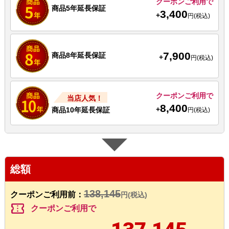
クーポンご利用で
商品5年延長保証
3,400
+
円(税込)
7,900
商品8年延長保証
+
円(税込)
クーポンご利用で
当店人気！
8,400
+
商品10年延長保証
円(税込)
総額
138,145
クーポンご利用前：
円(税込)
confirmation_number
クーポンご利用で