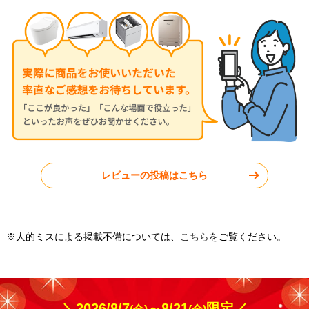
2026年7月13日
2026年7月13日
ダイキン ルームエアコン
ダイキン ルームエアコン
S284ATGS-W
S224ATGS-W
東京都町田市
東京都小平市
レビューの投稿はこちら
工事実績をもっと見る
※人的ミスによる掲載不備については、
こちら
をご覧ください。
＼2026/8/7
～8/21
限定／