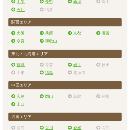
山梨
長野
新潟
富山
石川
福井
関西エリア
大阪
兵庫
京都
滋賀
奈良
和歌山
東北・北海道エリア
宮城
青森
岩手
秋田
山形
福島
北海道
中国エリア
広島
岡山
鳥取
島根
山口
四国エリア
徳島
香川
愛媛
高知