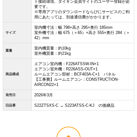
ト接続環境、ダイキン会員サイトのユーザー登録が必
お買い物を続ける
カートへ進む
要です。
※専用アプリのダウンロードならびにサービスのご利
用にあたっては、別途通信費がかかります。
室内機寸法：幅 798×高さ 295×奥行 185mm
室外機寸法：幅 675（＋65）×高さ 555×奥行 284（＋
サイズ
42）mm
室内機質量：約10kg
重量
室外機質量：約21kg
エアコン室内機：F226ATSSW-IN×1
エアコン室外機：R226ASS-OUT×1
ルームエアコン部材：BCF403A-C×1 パネル
商品構成
【工事費】ルームエアコン：CONSTRUCTION-
AIRCON22×1
2026年3月
発売日
S22ZTSXS-C → S223ATSS-C-KJ の後継品
旧品番