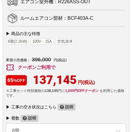
エアコン室外機：R226ASS-OUT
ルームエアコン部材：BCF403A-C
▶ 商品の主な特徴
6畳(2.2kW)
100V・15A
空気清浄
396,000
希望小売価格：
円(税込)
confirmation_number
クーポンご利用で
137,145
65
%OFF
円(税込)
※工事セット特別価格の
138,145
円に
1,000円OFFクーポン
を利用した価格
です。
▶ 工事の空き状況はこちら
説明
▶ 畳数
説明
6畳