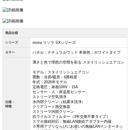
商品仕様
risora リソラ SXシリーズ
シリーズ
パネル：ナチュラルウッド 本体色：ホワイトタイプ
カラー
薄さと色で理想の空間を彩る スタイリッシュエアコン
モデル：スタイリッシュエアコン
畳数：冷房/暖房：6畳程度
年式：2026年モデル
定格電圧：単相100V・15A
センサー：人・床温度センサー
ストリーマ空気清浄
水内部クリーン（結露水洗浄）
仕様・
特徴
クリアコート熱交換器
ストリーマ内部クリーン
抗ウイルスフィルター（3年交換不要タイプ）
スマホ接続対応：無線LAN接続アダプター内蔵
※専用アプリならびにお使いの無線LANインターネッ