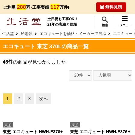
288
117
無料見積
ご利用
万･工事実績
万件!
土日祝も工事OK！
21年の実績と信頼
検索
メニュー
生活堂
給湯器
エコキュートを価格・メーカーで選ぶ
エコキュート
エコキュート 東芝 370Lの商品一覧
46件
の商品が見つかりました
1
2
3
次へ
東芝
東芝
東芝 エコキュート HWH-F376+
東芝 エコキュート HWH-F376H