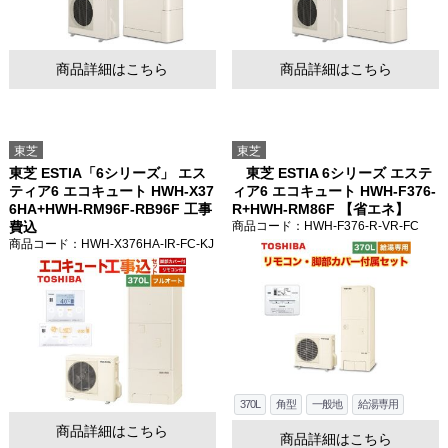
商品詳細はこちら
商品詳細はこちら
東芝
東芝
東芝 ESTIA「6シリーズ」 エス
東芝 ESTIA 6シリーズ エステ
ティア6 エコキュート HWH-X37
ィア6 エコキュート HWH-F376-
お買い物を続ける
カートへ進む
6HA+HWH-RM96F-RB96F 工事
R+HWH-RM86F 【省エネ】
費込
商品コード
：HWH-F376-R-VR-FC
商品コード
：HWH-X376HA-IR-FC-KJ
370L
角型
一般地
給湯専用
商品詳細はこちら
商品詳細はこちら