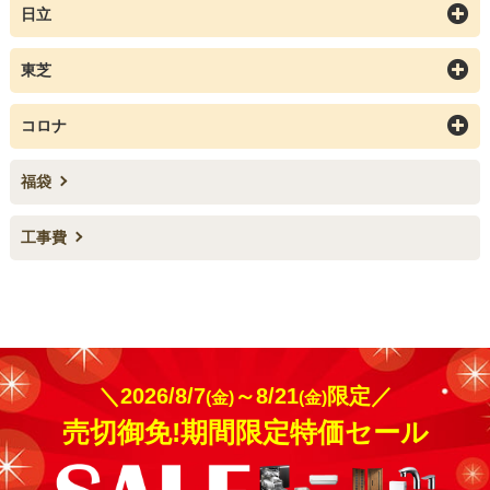
日立
東芝
コロナ
福袋
工事費
＼2026/8/7
～8/21
限定／
(金)
(金)
売切御免!期間限定特価セール