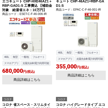
エコキュート CHP-HXE46AZ1＋
キュート CHP-46AZ1+RBP-GA
RBP-GAD1-S 工事費込 【補助金
D1-S
対象 給湯省エネ：10万円】
商品コード
：EPAC-C-F-46-001-IR
商品コード
：ESET-C-F-46-006-IR
460L
角型
一般地
フルオート
460L
角型
一般地
フルオート
スマホアプリ
太陽光余剰電力利用可能
スマホアプリ
太陽光余剰電力利用可能
355,000
円(税込)
680,000
円(税込)
商品詳細はこちら
商品詳細はこちら
コロナ
コロナ
コロナ 省スペース・スリムタイ
コロナ ハイグレードタイプ エコ