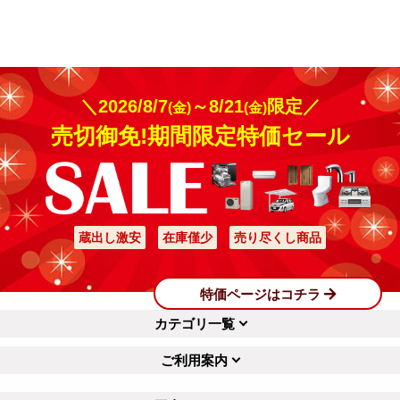
＼2026/8/7
～8/21
限定／
(金)
(金)
売切御免!期間限定特価セール
蔵出し激安
在庫僅少
売り尽くし商品
特価ページはコチラ
カテゴリ一覧
ご利用案内