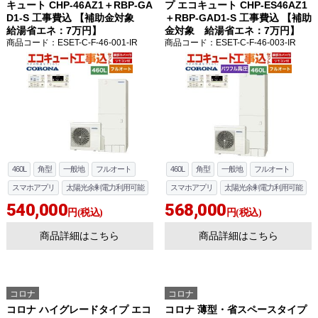
キュート CHP-46AZ1＋RBP-GA
プ エコキュート CHP-ES46AZ1
D1-S 工事費込 【補助金対象
＋RBP-GAD1-S 工事費込 【補助
給湯省エネ：7万円】
金対象 給湯省エネ：7万円】
商品コード
：ESET-C-F-46-001-IR
商品コード
：ESET-C-F-46-003-IR
460L
角型
一般地
フルオート
460L
角型
一般地
フルオート
スマホアプリ
太陽光余剰電力利用可能
スマホアプリ
太陽光余剰電力利用可能
540,000
568,000
円(税込)
円(税込)
商品詳細はこちら
商品詳細はこちら
コロナ
コロナ
コロナ ハイグレードタイプ エコ
コロナ 薄型・省スペースタイプ