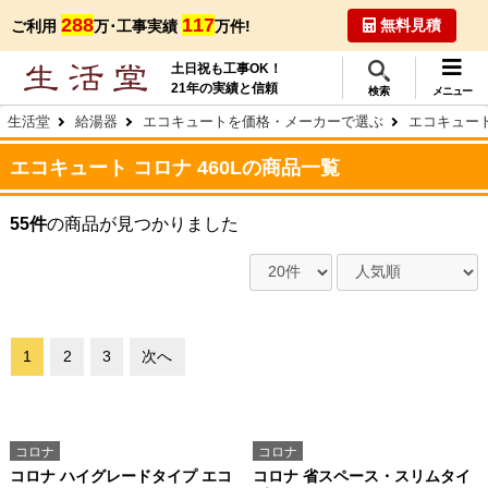
288
117
無料見積
ご利用
万･工事実績
万件!
土日祝も工事OK！
21年の実績と信頼
検索
メニュー
生活堂
給湯器
エコキュートを価格・メーカーで選ぶ
エコキュート
エコキュート コロナ 460Lの商品一覧
55件
の商品が見つかりました
1
2
3
次へ
コロナ
コロナ
コロナ ハイグレードタイプ エコ
コロナ 省スペース・スリムタイ