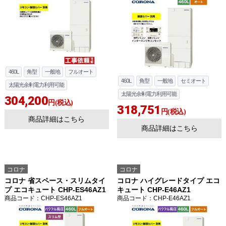
お買い物を続ける
カートへ進む
460L
角型
一般地
フルオート
460L
角型
一般地
セミオート
太陽光余剰電力利用可能
太陽光余剰電力利用可能
304,200
円(税込)
318,751
円(税込)
商品詳細はこちら
商品詳細はこちら
コロナ
コロナ
コロナ 省スペース・スリムタイ
コロナ ハイグレードタイプ エコ
プ エコキュート CHP-ES46AZ1
キュート CHP-E46AZ1
商品コード
：CHP-ES46AZ1
商品コード
：CHP-E46AZ1