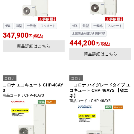
460L
薄型
一般地
フルオート
460L
角型
一般地
フルオート
347,900
太陽光余剰電力利用可能
円(税込)
444,200
円(税込)
商品詳細はこちら
商品詳細はこちら
コロナ
コロナ
コロナ エコキュート CHP-46AY
コロナ ハイグレードタイプ エ
3
コキュート CHP-46AY5 【省エ
商品コード
：CHP-46AY3
ネ】
商品コード
：CHP-46AY5