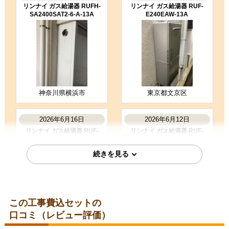
養生もしっかりしていて、丁寧な仕
リンナイ ガス給湯器 RUFH-
リンナイ ガス給湯器 RUF-
事をされていました。
SA2400SAT2-6-A-13A
E240EAW-13A
（ご本人様より）
5
4
★★★★★
★★★★☆
工事満足度
受注満足度
購入の決め手
価格が安かった
レビューの評価が良かった
神奈川県横浜市
東京都文京区
お客様の声をもっと見る
2026年6月16日
2026年6月12日
リンナイ ガス給湯器 RUF-
リンナイ ガス給湯器 RUF-
E200ESAW-13A
UE200FAW-13A
この工事費込セットの
口コミ（レビュー評価）
東京都東久留米市
愛知県名古屋市