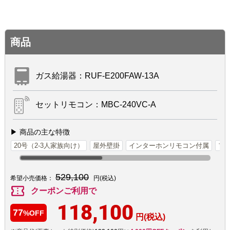
商品
ガス給湯器：RUF-E200FAW-13A
セットリモコン：MBC-240VC-A
▶ 商品の主な特徴
20号（2-3人家族向け）
屋外壁掛
インターホンリモコン付属
フ
529,100
希望小売価格：
円(税込)
confirmation_number
クーポンご利用で
118,100
77
%OFF
円(税込)