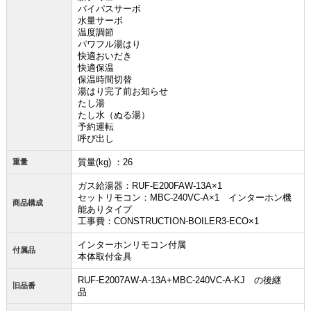
バイパスサーボ
水量サーボ
温度調節
パワフル湯はり
快適おいだき
快適保温
保温時間切替
湯はり完了前お知らせ
たし湯
たし水（ぬる湯）
予約運転
呼び出し
質量(kg) ：26
重量
ガス給湯器：RUF-E200FAW-13A×1
セットリモコン：MBC-240VC-A×1 インターホン機
商品構成
能ありタイプ
工事費：CONSTRUCTION-BOILER3-ECO×1
インターホンリモコン付属
付属品
本体取付金具
RUF-E2007AW-A-13A+MBC-240VC-A-KJ の後継
旧品番
品