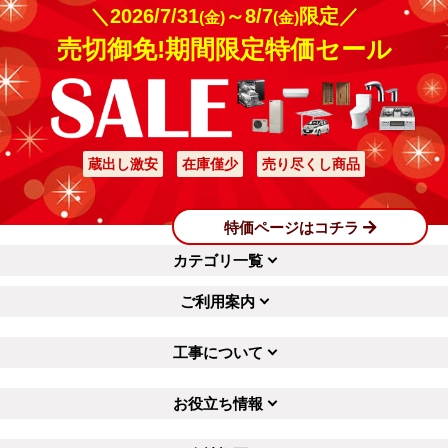
＼2026/7/31
～8/7
限定／
(金)
(金)
売切御免!期間限定特価セール
蔵出し激安
在庫僅少
売り尽くし商品
特価ページはコチラ
カテゴリ一覧
ご利用案内
工事について
お役立ち情報