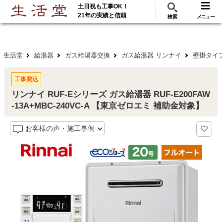
土日祝も工事OK！
288
117
無料見積
ご利用
万･工事実績
万件!
21年の実績と信頼
検索
メニュー
生活堂
給湯器
ガス給湯器交換
ガス給湯器 リンナイ
壁掛タイ
工事費込
リンナイ RUF-Eシリーズ ガス給湯器 RUF-E200FAW
-13A+MBC-240VC-A 【東京ゼロエミ 補助金対象】
お客様の声・施工事例