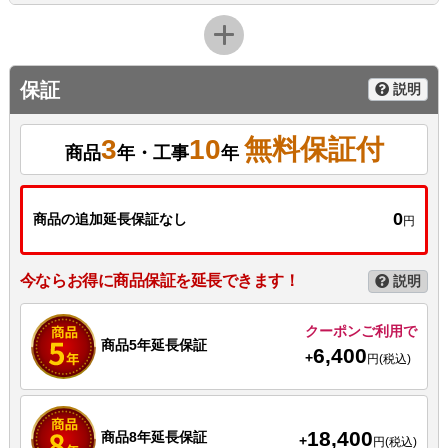
保証
説明
3
10
無料保証付
商品
年・工事
年
0
商品の追加延長保証なし
円
今ならお得に商品保証を延長できます！
説明
クーポンご利用で
商品5年延長保証
6,400
+
円(税込)
18,400
商品8年延長保証
+
円(税込)