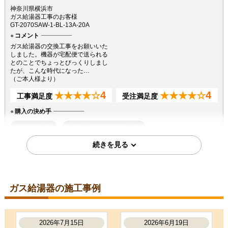
神奈川県横浜市
ガス給湯器工事のお客様
GT-2070SAW-1-BL-13A-20A
コメント
ガス給湯器の交換工事をお願いいた
しました。機器が宅配便で送られる
とのことでちょっとびっくりしまし
たが、こんな時代になった…
（ご本人様より）
4
4
★★★★☆
★★★★☆
工事満足度
受注満足度
購入の決め手
在庫があった
レビューの評価が良かった
問い合わせの対応が良かった
2026年5月10日
ガス給湯器の施工事例
神奈川県相模原市
ガス給湯器工事のお客様
GT-C2072SAW-1-BL-13A-20A
コメント
2026年7月15日
2026年6月19日