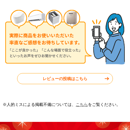
2026年6月12日
2026年6月11日
リンナイ ガス給湯器 BSET-
リンナイ ガス給湯器 RUFH-
R4-002-13A
E2407SAW-A-13A
東京都葛飾区
千葉県鎌ケ谷市
レビューの投稿はこちら
工事実績をもっと見る
※人的ミスによる掲載不備については、
こちら
をご覧ください。