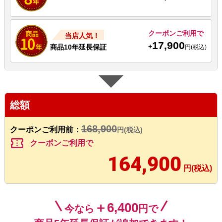
クーポンご利用で
当店人気！
17,900
+
商品10年延長保証
円(税込)
総額
168,900
クーポンご利用前：
円(税込)
confirmation_number
クーポンご利用で
164,900
円(税込)
＋6,400
今なら
円で