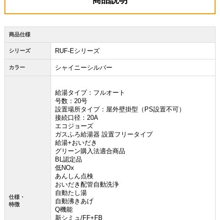
商品説明
商品仕様
RUF-Eシリーズ
シリーズ
シャイニーシルバー
カラー
給湯タイプ：フルオート
号数：20号
設置場所タイプ：屋外壁掛型（PS設置不可）
接続口径：20A
エコジョーズ
ガスふろ給湯器 設置フリータイプ
給湯+おいだき
グリーン購入法適合商品
BL認定品
低NOx
あんしん点検
おいだき配管自動洗浄
自動たし湯
仕様・
自動沸きあげ
特徴
Q機能
新シミュ/FF+FB