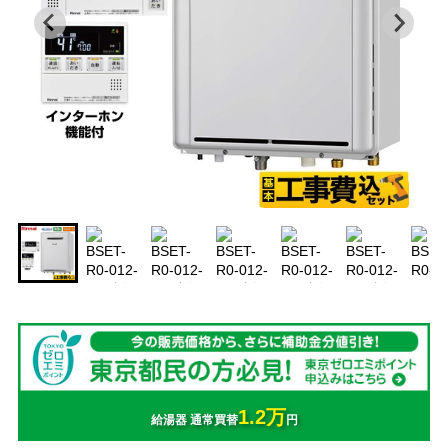
1.2万
給湯器 通常買替
円