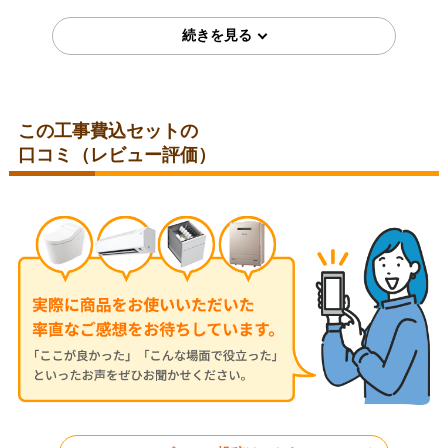
E200ESAW-13A
UE200FAW-13A
この工事費込セットの
口コミ（レビュー評価）
東京都東久留米市
愛知県名古屋市
2026年6月12日
2026年6月11日
リンナイ ガス給湯器 BSET-
リンナイ ガス給湯器 RUFH-
R4-002-13A
E2407SAW-A-13A
東京都葛飾区
千葉県鎌ケ谷市