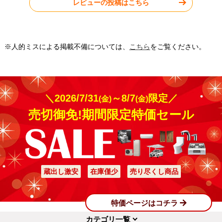
レビューの投稿はこちら
工事実績をもっと見る
※人的ミスによる掲載不備については、
こちら
をご覧ください。
＼2026/7/31
～8/7
限定／
(金)
(金)
売切御免!期間限定特価セール
蔵出し激安
在庫僅少
売り尽くし商品
特価ページはコチラ
カテゴリ一覧