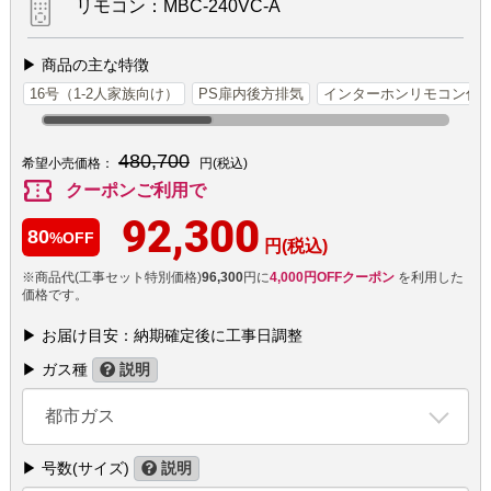
リモコン：MBC-240VC-A
▶ 商品の主な特徴
16号（1-2人家族向け）
PS扉内後方排気
インターホンリモコン付
480,700
希望小売価格：
円(税込)
confirmation_number
クーポンご利用で
92,300
80
%OFF
円(税込)
※商品代(工事セット特別価格)
96,300
円に
4,000円OFFクーポン
を利用した
価格です。
▶ お届け目安：納期確定後に工事日調整
▶ ガス種
説明
都市ガス
▶ 号数(サイズ)
説明