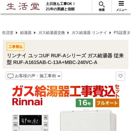
土日祝も工事OK！
288
117
無料見積
ご利用
万･工事実績
万件!
21年の実績と信頼
検索
メニュー
生活堂
給湯器
ガス給湯器交換
ガス給湯器 リンナイ
PS設置
工事費込
リンナイ ユッコUF RUF-Aシリーズ ガス給湯器 従来
型 RUF-A1615AB-C-13A+MBC-240VC-A
お客様の声・施工事例