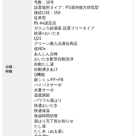
号数：16号
設置場所タイプ：PS扉内後方排気型
接続口径：15A
従来型
BL-bs認定品
ガスふろ給湯器 設置フリータイプ
給湯+おいだき
Q21
グリーン購入法適合商品
低NOx
あんしん点検
おいだき配管自動洗浄
自動たし湯
仕様・
自動沸きあげ
特徴
Q機能
新シミュ/FF+FB
バイパスサーボ
水量サーボ
温度調節
パワフル湯はり
快適おいだき
快適保温
保温時間切替
湯はり完了前お知らせ
たし湯
たし水（ぬる湯）