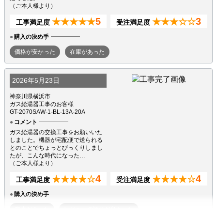
（ご本人様より）
5
3
★★★★★
★★★☆☆
工事満足度
受注満足度
購入の決め手
価格が安かった
在庫があった
2026年5月23日
神奈川県横浜市
ガス給湯器工事のお客様
GT-2070SAW-1-BL-13A-20A
コメント
ガス給湯器の交換工事をお願いいた
しました。機器が宅配便で送られる
とのことでちょっとびっくりしまし
たが、こんな時代になった…
（ご本人様より）
4
4
★★★★☆
★★★★☆
工事満足度
受注満足度
購入の決め手
在庫があった
レビューの評価が良かった