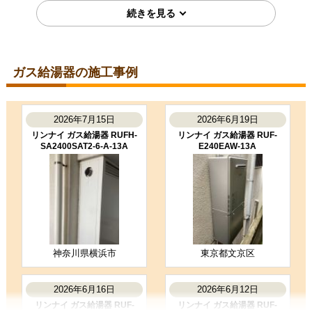
問い合わせの対応が良かった
2026年5月10日
ガス給湯器の施工事例
神奈川県相模原市
ガス給湯器工事のお客様
GT-C2072SAW-1-BL-13A-20A
コメント
2026年7月15日
2026年6月19日
養生もしっかりしていて、丁寧な仕
リンナイ ガス給湯器 RUFH-
リンナイ ガス給湯器 RUF-
事をされていました。
SA2400SAT2-6-A-13A
E240EAW-13A
（ご本人様より）
5
4
★★★★★
★★★★☆
工事満足度
受注満足度
購入の決め手
価格が安かった
レビューの評価が良かった
神奈川県横浜市
東京都文京区
お客様の声をもっと見る
2026年6月16日
2026年6月12日
リンナイ ガス給湯器 RUF-
リンナイ ガス給湯器 RUF-